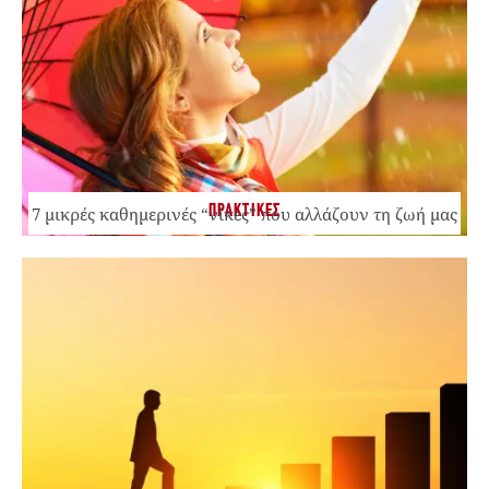
ΠΡΑΚΤΙΚΕΣ
7 μικρές καθημερινές “νίκες” που αλλάζουν τη ζωή μας