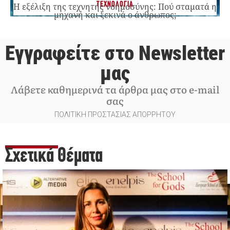
ΤΕΧΝΟΛΟΓΙΑ
Η εξέλιξη της τεχνητής νοημοσύνης: Πού σταματά η
μηχανή και ξεκινά ο άνθρωπος;
Εγγραφείτε στο Newsletter
μας
Λάβετε καθημερινά τα άρθρα μας στο e-mail
σας
ΠΟΛΙΤΙΚΗ ΠΡΟΣΤΑΣΙΑΣ ΑΠΟΡΡΗΤΟΥ
Σχετικά Θέματα