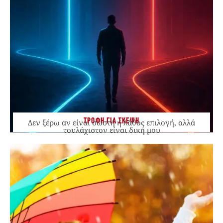
ΤΡΟΦΗ ΓΙΑ ΣΚΕΨΗ
Δεν ξέρω αν είναι σωστή ή λάθος επιλογή, αλλά
τουλάχιστον είναι δική μου