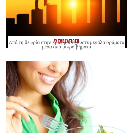
ΑΥΤΟΒΕΛΤΙΩΣΗ
Από τη θεωρία στην πράξη: Στοχεύστε μεγάλα οράματα
μέσα από μικρά βήματα