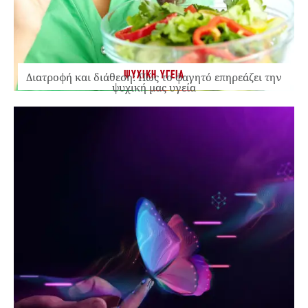
ΨΥΧΙΚΗ ΥΓΕΙΑ
Διατροφή και διάθεση: Πώς το φαγητό επηρεάζει την
ψυχική μας υγεία