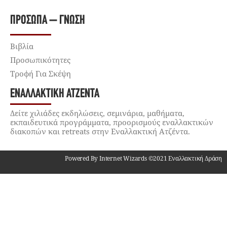
ΠΡΌΣΩΠΑ – ΓΝΏΣΗ
Βιβλία
Προσωπικότητες
Τροφή Για Σκέψη
ΕΝΑΛΛΑΚΤΙΚΉ ΑΤΖΈΝΤΑ
Δείτε χιλιάδες εκδηλώσεις, σεμινάρια, μαθήματα,
εκπαιδευτικά προγράμματα, προορισμούς εναλλακτικών
διακοπών και retreats στην Εναλλακτική Ατζέντα.
Powered By Internet Wizards ©2021 Εναλλακτική Δράση