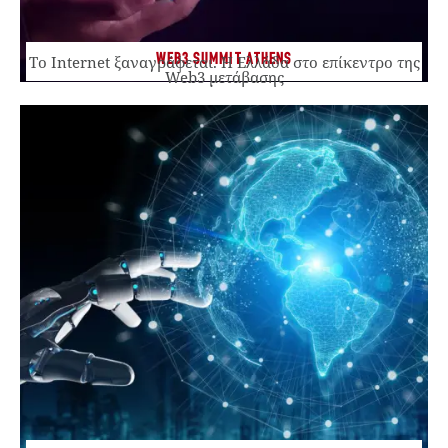
WEB3 SUMMIT ATHENS
Το Internet ξαναγράφεται. Η Ελλάδα στο επίκεντρο της
Web3 μετάβασης