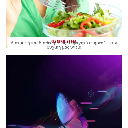
ΨΥΧΙΚΗ ΥΓΕΙΑ
Διατροφή και διάθεση: Πώς το φαγητό επηρεάζει την
ψυχική μας υγεία