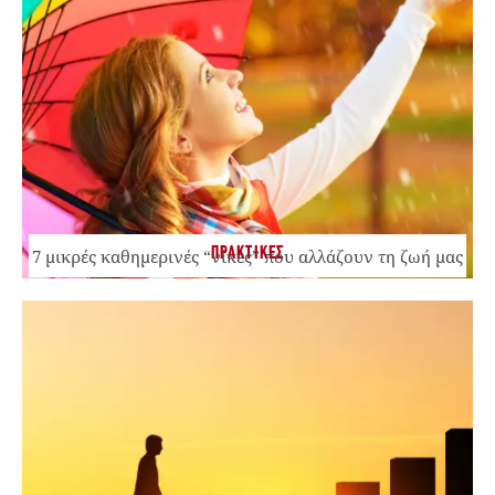
ΠΡΑΚΤΙΚΕΣ
7 μικρές καθημερινές “νίκες” που αλλάζουν τη ζωή μας