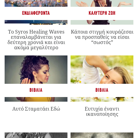
ΕΝΔΙΑΦΈΡΟΝΤΑ
ΚΑΛΎΤΕΡΗ ΖΩΉ
Το Syros Healing Waves
Κάποια στιγμή κουράζεσαι
επαναλαμβάνεται για
να προσπαθείς να είσαι
δεύτερη χρονιά και είναι
“σωστός”
ακόμα μεγαλύτερο
ΒΙΒΛΊΑ
ΒΙΒΛΊΑ
Αυτό Σταματάει Εδώ
Ευτυχία έναντι
ικανοποίησης