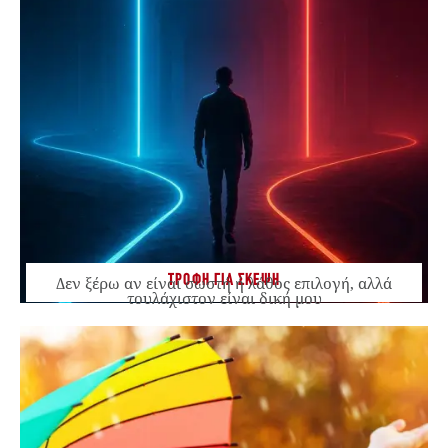
ΤΡΟΦΗ ΓΙΑ ΣΚΕΨΗ
Δεν ξέρω αν είναι σωστή ή λάθος επιλογή, αλλά
τουλάχιστον είναι δική μου