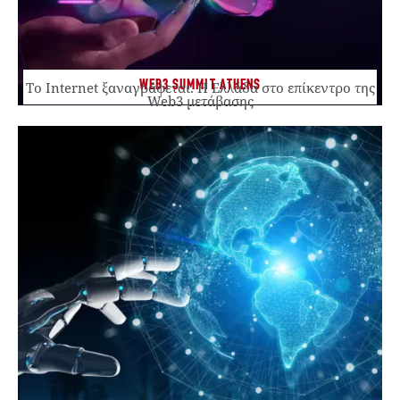
WEB3 SUMMIT ATHENS
Το Internet ξαναγράφεται. Η Ελλάδα στο επίκεντρο της
Web3 μετάβασης