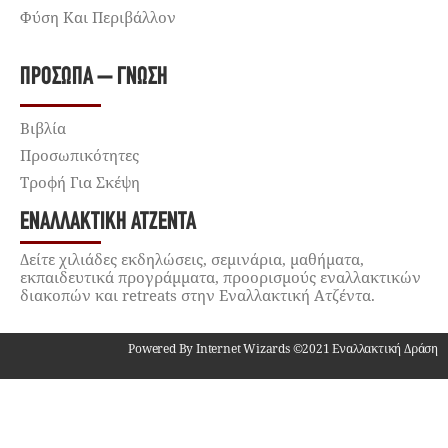
Φύση Και Περιβάλλον
ΠΡΌΣΩΠΑ – ΓΝΏΣΗ
Βιβλία
Προσωπικότητες
Τροφή Για Σκέψη
ΕΝΑΛΛΑΚΤΙΚΉ ΑΤΖΈΝΤΑ
Δείτε χιλιάδες εκδηλώσεις, σεμινάρια, μαθήματα,
εκπαιδευτικά προγράμματα, προορισμούς εναλλακτικών
διακοπών και retreats στην Εναλλακτική Ατζέντα.
Powered By Internet Wizards ©2021 Εναλλακτική Δράση