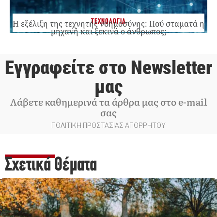
ΤΕΧΝΟΛΟΓΙΑ
Η εξέλιξη της τεχνητής νοημοσύνης: Πού σταματά η
μηχανή και ξεκινά ο άνθρωπος;
Εγγραφείτε στο Newsletter
μας
Λάβετε καθημερινά τα άρθρα μας στο e-mail
σας
ΠΟΛΙΤΙΚΗ ΠΡΟΣΤΑΣΙΑΣ ΑΠΟΡΡΗΤΟΥ
Σχετικά Θέματα