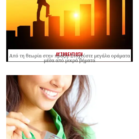
ΑΥΤΟΒΕΛΤΙΩΣΗ
Από τη θεωρία στην πράξη: Στοχεύστε μεγάλα οράματα
μέσα από μικρά βήματα