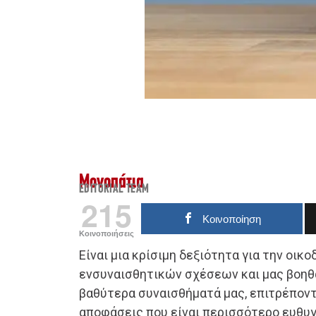
Μονοπάτια
EDITORIAL TEAM
215
Κοινοποίηση
Κοινοποιήσεις
Είναι μια κρίσιμη δεξιότητα για την οι
ενσυναισθητικών σχέσεων και μας βοηθ
βαθύτερα συναισθήματά μας, επιτρέπον
αποφάσεις που είναι περισσότερο ευθυγ