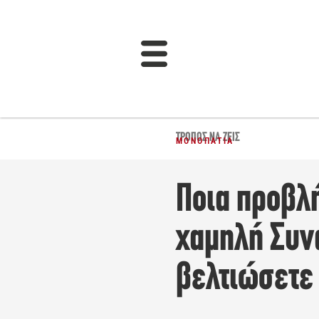
ΤΡΌΠΟΣ ΝΑ ΖΕΙΣ
ΜΟΝΟΠΆΤΙΑ
Ποια προβλ
χαμηλή Συν
βελτιώσετε