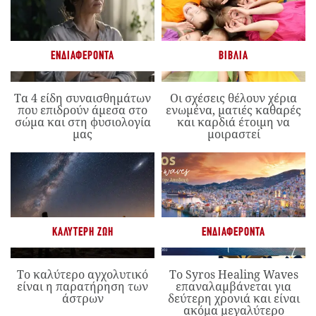
ΕΝΔΙΑΦΈΡΟΝΤΑ
ΒΙΒΛΊΑ
Τα 4 είδη συναισθημάτων
Οι σχέσεις θέλουν χέρια
που επιδρούν άμεσα στο
ενωμένα, ματιές καθαρές
σώμα και στη φυσιολογία
και καρδιά έτοιμη να
μας
μοιραστεί
ΚΑΛΎΤΕΡΗ ΖΩΉ
ΕΝΔΙΑΦΈΡΟΝΤΑ
Το καλύτερο αγχολυτικό
Το Syros Healing Waves
είναι η παρατήρηση των
επαναλαμβάνεται για
άστρων
δεύτερη χρονιά και είναι
ακόμα μεγαλύτερο