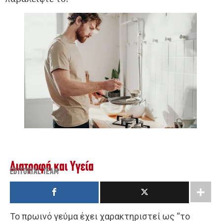
Διατροφή και Υγεία
EDITORIAL TEAM
Το πρωινό γεύμα έχει χαρακτηριστεί ως “το