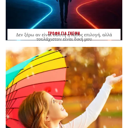
ΤΡΟΦΗ ΓΙΑ ΣΚΕΨΗ
Δεν ξέρω αν είναι σωστή ή λάθος επιλογή, αλλά
τουλάχιστον είναι δική μου