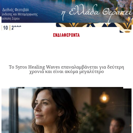
ΕΝΔΙΑΦΈΡΟΝΤΑ
Το Syros Healing Waves επαναλαμβάνεται για δεύτερη
χρονιά και είναι ακόμα μεγαλύτερο