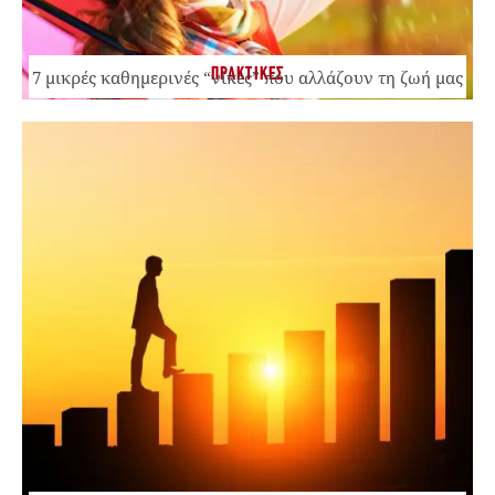
ΠΡΑΚΤΙΚΕΣ
7 μικρές καθημερινές “νίκες” που αλλάζουν τη ζωή μας