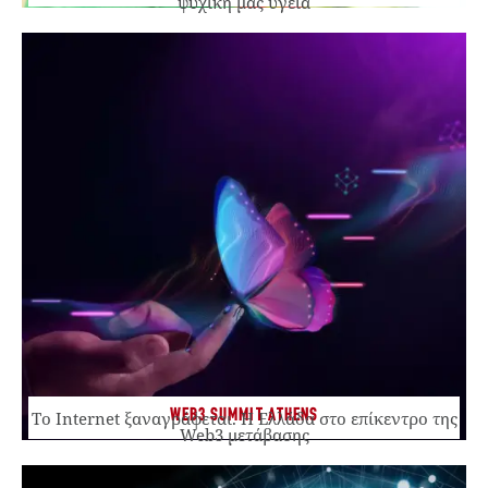
ψυχική μας υγεία
WEB3 SUMMIT ATHENS
Το Internet ξαναγράφεται. Η Ελλάδα στο επίκεντρο της
Web3 μετάβασης