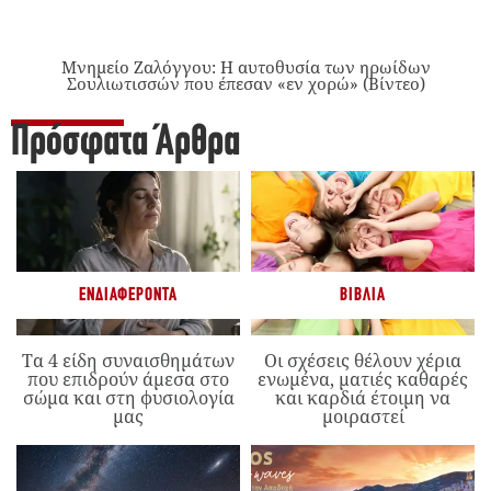
Μνημείο Ζαλόγγου: Η αυτοθυσία των ηρωίδων
Σουλιωτισσών που έπεσαν «εν χορώ» (Βίντεο)
Πρόσφατα Άρθρα
ΕΝΔΙΑΦΈΡΟΝΤΑ
ΒΙΒΛΊΑ
Τα 4 είδη συναισθημάτων
Οι σχέσεις θέλουν χέρια
που επιδρούν άμεσα στο
ενωμένα, ματιές καθαρές
σώμα και στη φυσιολογία
και καρδιά έτοιμη να
μας
μοιραστεί