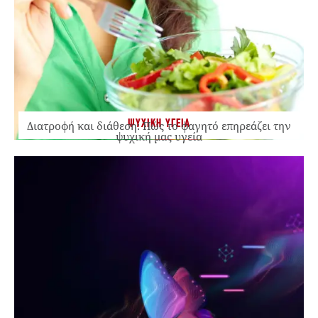
ΨΥΧΙΚΗ ΥΓΕΙΑ
Διατροφή και διάθεση: Πώς το φαγητό επηρεάζει την
ψυχική μας υγεία