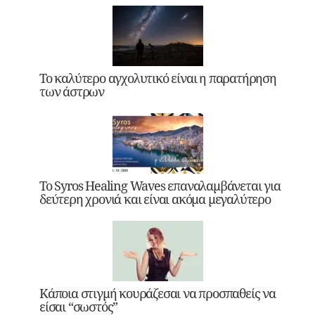
Το καλύτερο αγχολυτικό είναι η παρατήρηση
των άστρων
Το Syros Healing Waves επαναλαμβάνεται για
δεύτερη χρονιά και είναι ακόμα μεγαλύτερο
Κάποια στιγμή κουράζεσαι να προσπαθείς να
είσαι “σωστός”