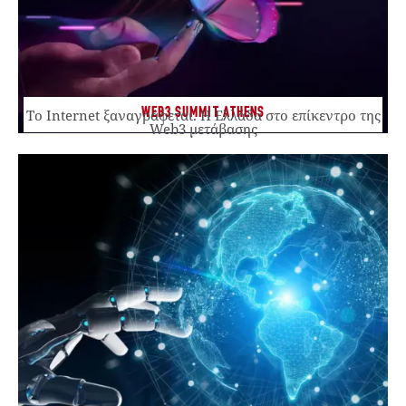
WEB3 SUMMIT ATHENS
Το Internet ξαναγράφεται. Η Ελλάδα στο επίκεντρο της
Web3 μετάβασης