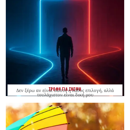
ΤΡΟΦΗ ΓΙΑ ΣΚΕΨΗ
Δεν ξέρω αν είναι σωστή ή λάθος επιλογή, αλλά
τουλάχιστον είναι δική μου