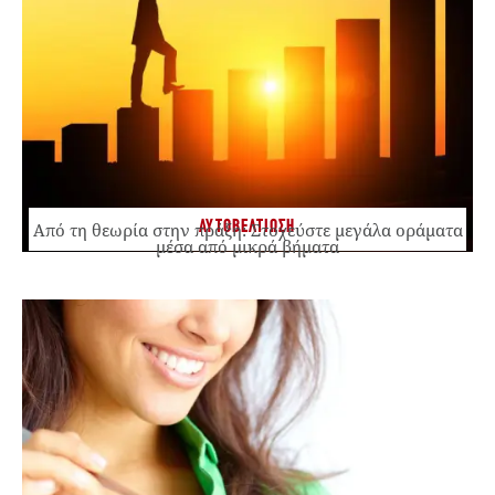
ΑΥΤΟΒΕΛΤΙΩΣΗ
Από τη θεωρία στην πράξη: Στοχεύστε μεγάλα οράματα
μέσα από μικρά βήματα