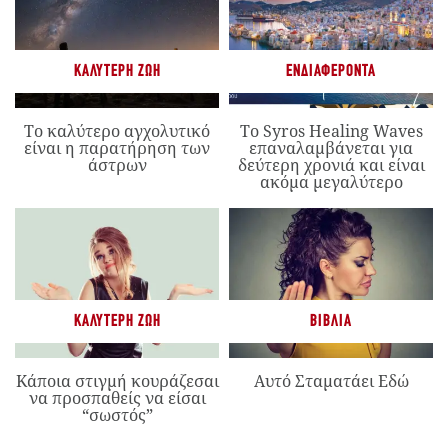
ΚΑΛΎΤΕΡΗ ΖΩΉ
ΕΝΔΙΑΦΈΡΟΝΤΑ
Το καλύτερο αγχολυτικό
Το Syros Healing Waves
είναι η παρατήρηση των
επαναλαμβάνεται για
άστρων
δεύτερη χρονιά και είναι
ακόμα μεγαλύτερο
ΚΑΛΎΤΕΡΗ ΖΩΉ
ΒΙΒΛΊΑ
Κάποια στιγμή κουράζεσαι
Αυτό Σταματάει Εδώ
να προσπαθείς να είσαι
“σωστός”