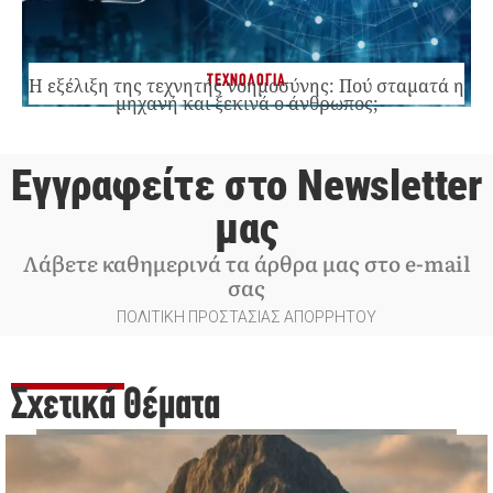
ΤΕΧΝΟΛΟΓΙΑ
Η εξέλιξη της τεχνητής νοημοσύνης: Πού σταματά η
μηχανή και ξεκινά ο άνθρωπος;
Εγγραφείτε στο Newsletter
μας
Λάβετε καθημερινά τα άρθρα μας στο e-mail
σας
ΠΟΛΙΤΙΚΗ ΠΡΟΣΤΑΣΙΑΣ ΑΠΟΡΡΗΤΟΥ
Σχετικά Θέματα