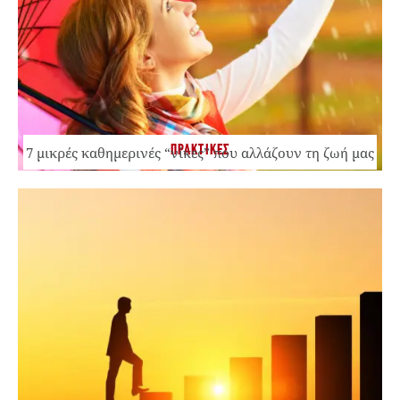
ΠΡΑΚΤΙΚΕΣ
7 μικρές καθημερινές “νίκες” που αλλάζουν τη ζωή μας