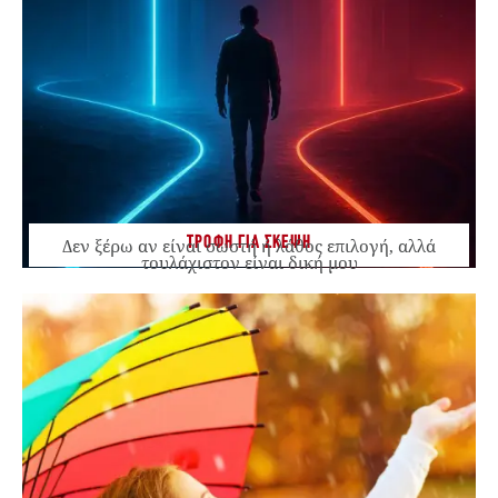
ΤΡΟΦΗ ΓΙΑ ΣΚΕΨΗ
Δεν ξέρω αν είναι σωστή ή λάθος επιλογή, αλλά
τουλάχιστον είναι δική μου