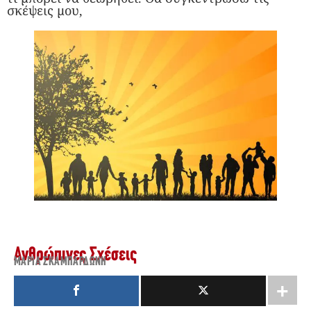
σκέψεις μου,
Ανθρώπινες Σχέσεις
ΜΑΡΊΑ ΣΚΑΜΠΑΡΔΏΝΗ