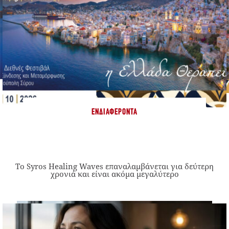
ΕΝΔΙΑΦΈΡΟΝΤΑ
Το Syros Healing Waves επαναλαμβάνεται για δεύτερη
χρονιά και είναι ακόμα μεγαλύτερο