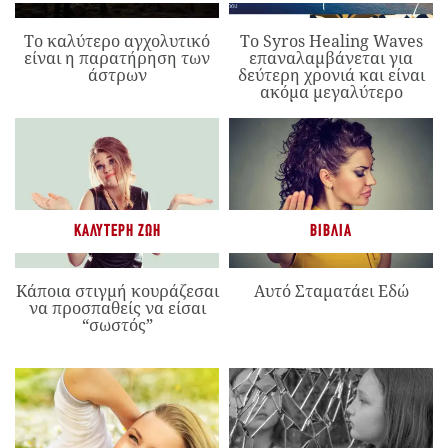
Το καλύτερο αγχολυτικό
Το Syros Healing Waves
είναι η παρατήρηση των
επαναλαμβάνεται για
άστρων
δεύτερη χρονιά και είναι
ακόμα μεγαλύτερο
ΚΑΛΎΤΕΡΗ ΖΩΉ
ΒΙΒΛΊΑ
Κάποια στιγμή κουράζεσαι
Αυτό Σταματάει Εδώ
να προσπαθείς να είσαι
“σωστός”