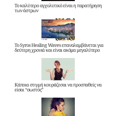
Το καλύτερο αγχολυτικό είναι η παρατήρηση
των άστρων
Το Syros Healing Waves επαναλαμβάνεται για
δεύτερη χρονιά και είναι ακόμα μεγαλύτερο
Κάποια στιγμή κουράζεσαι να προσπαθείς να
είσαι “σωστός”