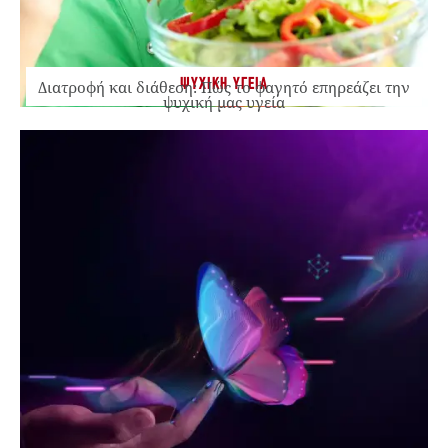
ΨΥΧΙΚΗ ΥΓΕΙΑ
Διατροφή και διάθεση: Πώς το φαγητό επηρεάζει την
ψυχική μας υγεία