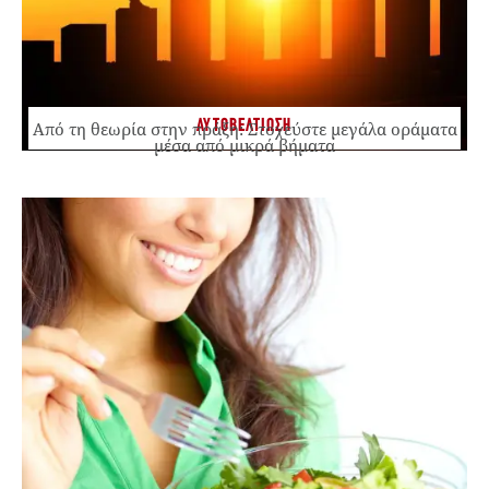
ΑΥΤΟΒΕΛΤΙΩΣΗ
Από τη θεωρία στην πράξη: Στοχεύστε μεγάλα οράματα
μέσα από μικρά βήματα