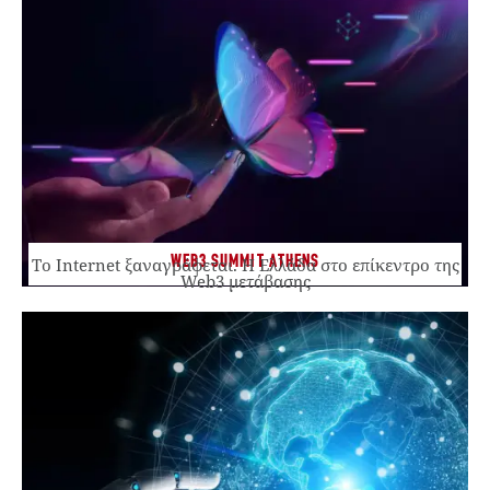
WEB3 SUMMIT ATHENS
Το Internet ξαναγράφεται. Η Ελλάδα στο επίκεντρο της
Web3 μετάβασης