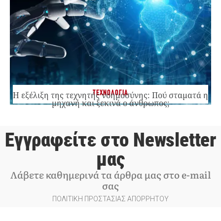
ΤΕΧΝΟΛΟΓΙΑ
Η εξέλιξη της τεχνητής νοημοσύνης: Πού σταματά η
μηχανή και ξεκινά ο άνθρωπος;
Εγγραφείτε στο Newsletter
μας
Λάβετε καθημερινά τα άρθρα μας στο e-mail
σας
ΠΟΛΙΤΙΚΗ ΠΡΟΣΤΑΣΙΑΣ ΑΠΟΡΡΗΤΟΥ