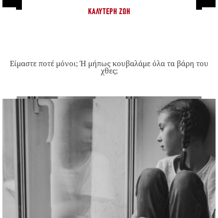
ΚΑΛΎΤΕΡΗ ΖΩΉ
Είμαστε ποτέ μόνοι; Ή μήπως κουβαλάμε όλα τα βάρη του
χθες;