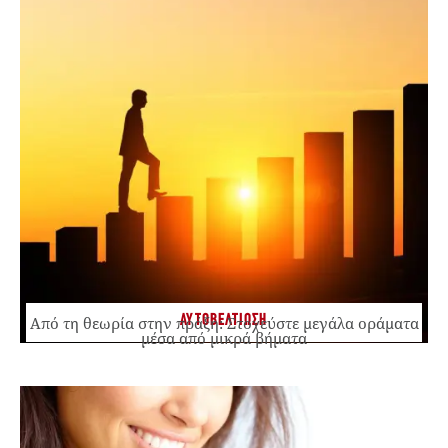
ΑΥΤΟΒΕΛΤΙΩΣΗ
Από τη θεωρία στην πράξη: Στοχεύστε μεγάλα οράματα
μέσα από μικρά βήματα