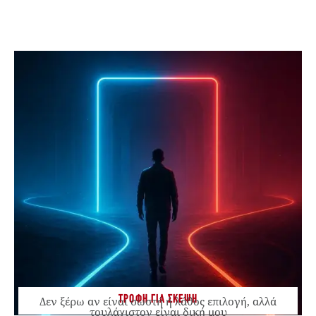
ΤΡΟΦΗ ΓΙΑ ΣΚΕΨΗ
Δεν ξέρω αν είναι σωστή ή λάθος επιλογή, αλλά
τουλάχιστον είναι δική μου