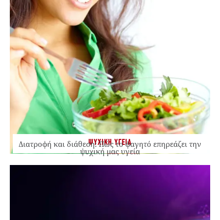
ΨΥΧΙΚΗ ΥΓΕΙΑ
Διατροφή και διάθεση: Πώς το φαγητό επηρεάζει την
ψυχική μας υγεία