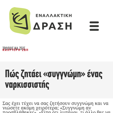
ΤΡΌΠΟΣ ΝΑ ΖΕΙΣ
ΚΑΛΎΤΕΡΗ ΖΩΉ
Πώς ζητάει «συγγνώμη» ένας
ναρκισσιστής
Σας έχει τύχει να σας ζητήσουν συγγνώμη και να
νιώσετε ακόμη χειρότερα; «Συγγνώμη αν
προσβλήθηκες», «Είπα ότι λυπάμαι, τι άλλο θες να