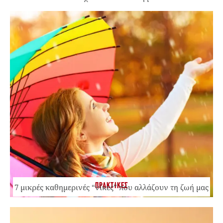
ΠΡΑΚΤΙΚΕΣ
7 μικρές καθημερινές “νίκες” που αλλάζουν τη ζωή μας