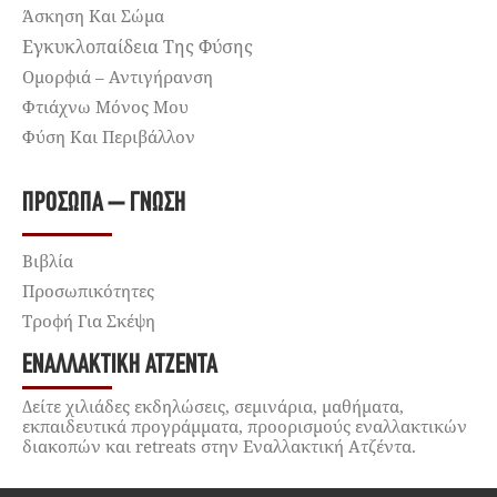
Άσκηση Και Σώμα
Εγκυκλοπαίδεια Της Φύσης
Ομορφιά – Αντιγήρανση
Φτιάχνω Μόνος Μου
Φύση Και Περιβάλλον
ΠΡΌΣΩΠΑ – ΓΝΏΣΗ
Βιβλία
Προσωπικότητες
Τροφή Για Σκέψη
ΕΝΑΛΛΑΚΤΙΚΉ ΑΤΖΈΝΤΑ
Δείτε χιλιάδες εκδηλώσεις, σεμινάρια, μαθήματα,
εκπαιδευτικά προγράμματα, προορισμούς εναλλακτικών
διακοπών και retreats στην Εναλλακτική Ατζέντα.