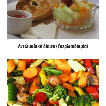
Αντιλιπιδική δίαιτα (Υπερλιπιδαιμία)