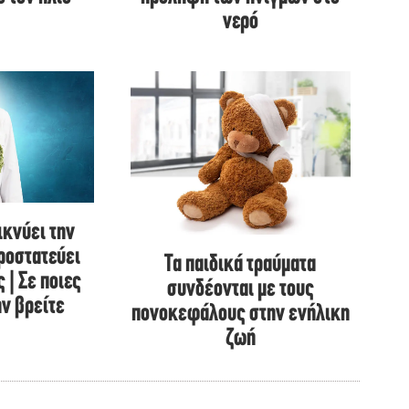
νερό
ικνύει την
προστατεύει
Τα παιδικά τραύματα
 | Σε ποιες
συνδέονται με τους
ην βρείτε
πονοκεφάλους στην ενήλικη
ζωή