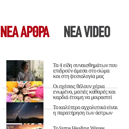
ΝΕΑ ΆΡΘΡΑ
ΝΕΑ VIDEO
Τα 4 είδη συναισθημάτων που
επιδρούν άμεσα στο σώμα
και στη φυσιολογία μας
Οι σχέσεις θέλουν χέρια
ενωμένα, ματιές καθαρές και
καρδιά έτοιμη να μοιραστεί
Το καλύτερο αγχολυτικό είναι
η παρατήρηση των άστρων
Το Syros Healing Waves