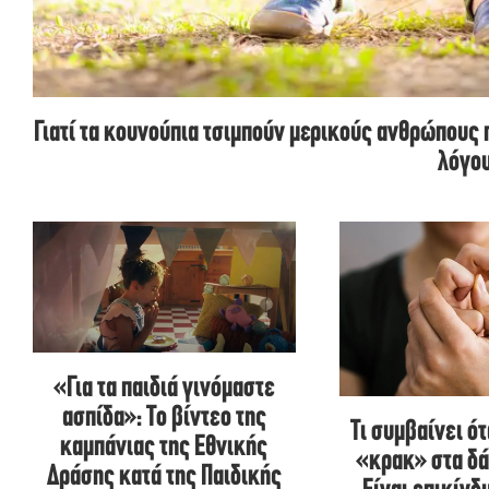
Γιατί τα κουνούπια τσιμπούν μερικούς ανθρώπους 
λόγο
«Για τα παιδιά γινόμαστε
ασπίδα»: To βίντεο της
Τι συμβαίνει ό
καμπάνιας της Εθνικής
«κρακ» στα δά
Δράσης κατά της Παιδικής