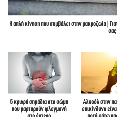
H απλή κίνηση που συμβάλει στην μακροζωία | Για
σας
6 κρυφά σημάδια στο σώμα
Αλκοόλ στην πα
που μαρτυρούν φλεγμονή
επικίνδυνο είνα
στο έντερο
ποτά κάτω απ