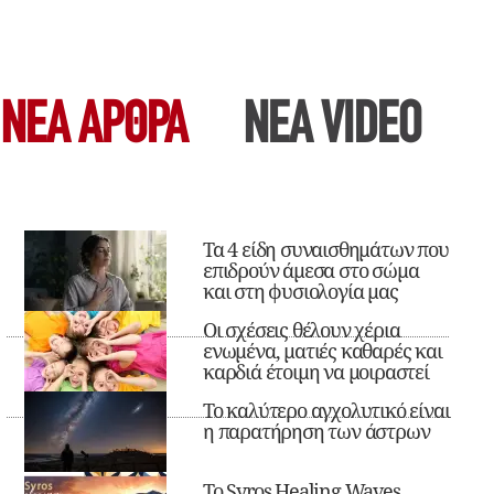
ΝΕΑ ΆΡΘΡΑ
ΝΕΑ VIDEO
Τα 4 είδη συναισθημάτων που
επιδρούν άμεσα στο σώμα
και στη φυσιολογία μας
Οι σχέσεις θέλουν χέρια
ενωμένα, ματιές καθαρές και
καρδιά έτοιμη να μοιραστεί
Το καλύτερο αγχολυτικό είναι
η παρατήρηση των άστρων
Το Syros Healing Waves