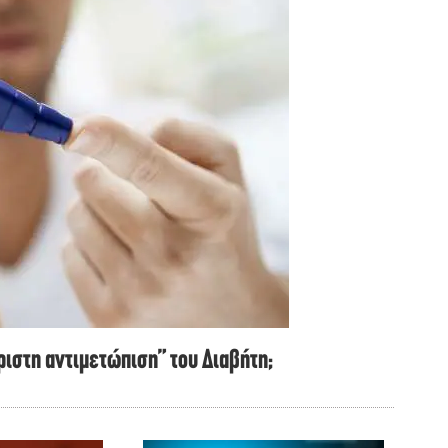
άριστη αντιμετώπιση” του Διαβήτη;