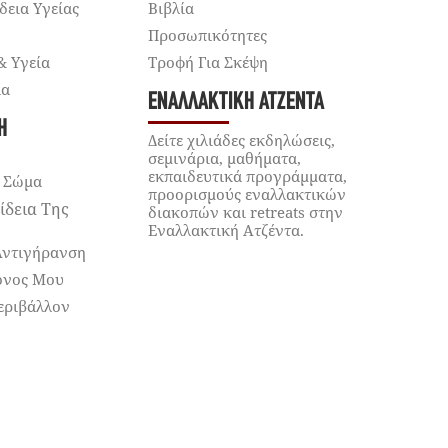
δεια Υγείας
Βιβλία
Προσωπικότητες
& Υγεία
Τροφή Για Σκέψη
ία
ΕΝΑΛΛΑΚΤΙΚΉ ΑΤΖΈΝΤΑ
Ή
Δείτε χιλιάδες εκδηλώσεις,
σεμινάρια, μαθήματα,
εκπαιδευτικά προγράμματα,
 Σώμα
προορισμούς εναλλακτικών
ίδεια Της
διακοπών και retreats στην
Εναλλακτική Ατζέντα.
Αντιγήρανση
όνος Μου
εριβάλλον