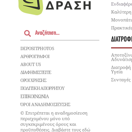
Ενδιαφέρ
Καλύτερη
Μονοπάτ
Πρακτικέ
ΔΙΑΤΡΟΦ
DEPOSITPHOTOS
Αποτοξίν
ΑΡΘΡΟΓΡΑΦΟΙ
Αδυνάτισ
ABOUT US
Διατροφή
Υγεία
ΔΙΑΦΗΜΙΣΤΕΊΤΕ
Συνταγές
ΌΡΟΙ ΧΡΉΣΗΣ
ΠΟΛΙΤΙΚΉ ΑΠΟΡΡΉΤΟΥ
ΕΠΙΚΟΙΝΩΝΊΑ
ΌΡΟΙ ΑΝΑΔΗΜΟΣΙΕΥΣΗΣ
© Επιτρέπεται η αναδημοσίευση
περιεχομένου μόνο υπό
συγκεκριμένους όρους και
προϋποθέσεις. Διαβάστε τους εδώ