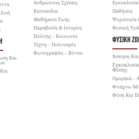
Ανθρώπινες Σχέσεις
Εγκυκλοπαί
οντα
Κατοικίδια
Παθήσεις
 Ζωή
Μαθήματα Ζωής
Ψυχολογία 
ια
Παραβολές & Ιστορίες
Φυσική Υγε
ς
Πολίτης – Κοινωνία
ΦΥΣΙΚΉ ΖΩ
Ή
Τέχνη – Πολιτισμός
Φωτογραφίες – Βίντεο
Άσκηση Και
ωση Και
μα
Εγκυκλοπα
Φύσης
 Και
Ομορφιά – 
Φτιάχνω Μ
Φύση Και Π