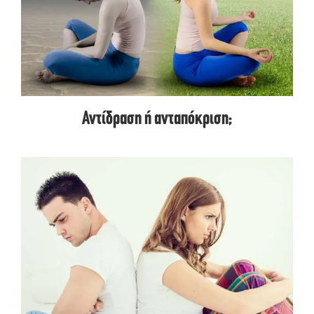
Αντίδραση ή ανταπόκριση;