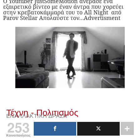
Ο Youtuber JustSomeMotion ανέβασε ένα
εξαιρετικό βίντεο με έναν άντρα που χορεύει
στην κρεβατοκάμμαρά του το All Night από
Parov Stellar Απολαύστε τον…Advertisment
Τέχνη - Πολιτισμός
ΕΝΑΛΛΑΚΤΙΚΉ ΔΡΆΣΗ
253
Κοινοποιήσεις