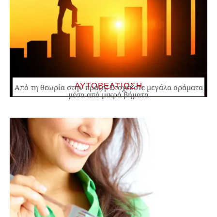
ΑΥΤΟΒΕΛΤΙΩΣΗ
Από τη θεωρία στην πράξη: Στοχεύστε μεγάλα οράματα
μέσα από μικρά βήματα