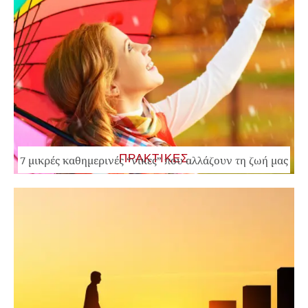
ΠΡΑΚΤΙΚΕΣ
7 μικρές καθημερινές “νίκες” που αλλάζουν τη ζωή μας