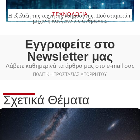
ΤΕΧΝΟΛΟΓΙΑ
Η εξέλιξη της τεχνητής νοημοσύνης: Πού σταματά η
μηχανή και ξεκινά ο άνθρωπος;
Εγγραφείτε στο
Newsletter μας
Λάβετε καθημερινά τα άρθρα μας στο e-mail σας
ΠΟΛΙΤΙΚΗ ΠΡΟΣΤΑΣΙΑΣ ΑΠΟΡΡΗΤΟΥ
Σχετικά Θέματα