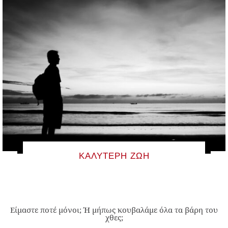
ΚΑΛΎΤΕΡΗ ΖΩΉ
Είμαστε ποτέ μόνοι; Ή μήπως κουβαλάμε όλα τα βάρη του
χθες;