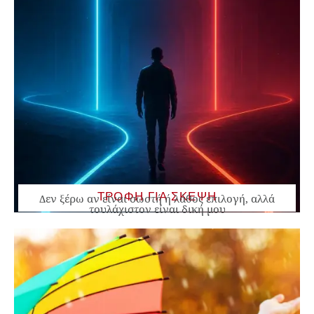
ΤΡΟΦΗ ΓΙΑ ΣΚΕΨΗ
Δεν ξέρω αν είναι σωστή ή λάθος επιλογή, αλλά
τουλάχιστον είναι δική μου