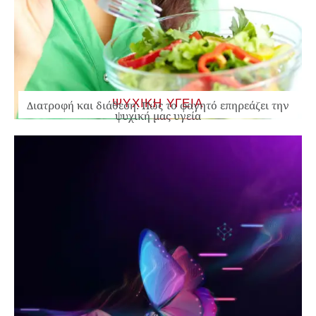
ΨΥΧΙΚΗ ΥΓΕΙΑ
Διατροφή και διάθεση: Πώς το φαγητό επηρεάζει την
ψυχική μας υγεία