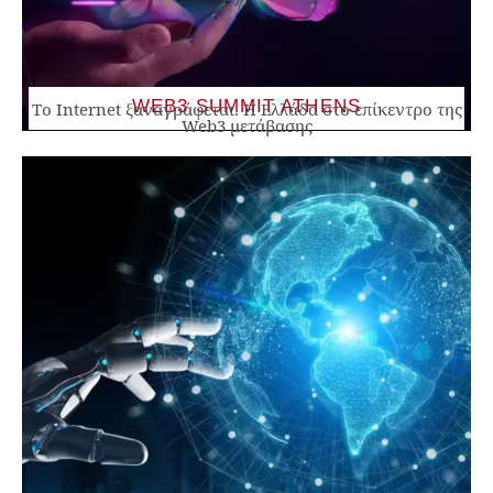
WEB3 SUMMIT ATHENS
Το Internet ξαναγράφεται. Η Ελλάδα στο επίκεντρο της
Web3 μετάβασης