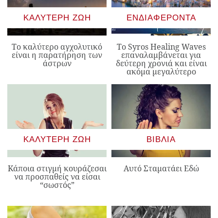
ΚΑΛΎΤΕΡΗ ΖΩΉ
ΕΝΔΙΑΦΈΡΟΝΤΑ
Το καλύτερο αγχολυτικό
Το Syros Healing Waves
είναι η παρατήρηση των
επαναλαμβάνεται για
άστρων
δεύτερη χρονιά και είναι
ακόμα μεγαλύτερο
ΚΑΛΎΤΕΡΗ ΖΩΉ
ΒΙΒΛΊΑ
Κάποια στιγμή κουράζεσαι
Αυτό Σταματάει Εδώ
να προσπαθείς να είσαι
“σωστός”