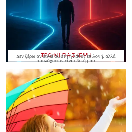
ΤΡΟΦΗ ΓΙΑ ΣΚΕΨΗ
Δεν ξέρω αν είναι σωστή ή λάθος επιλογή, αλλά
τουλάχιστον είναι δική μου