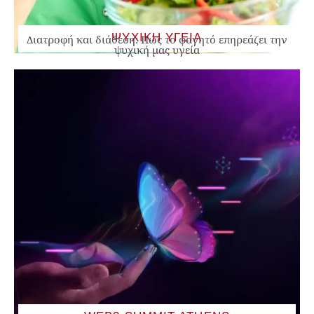
ΨΥΧΙΚΗ ΥΓΕΙΑ
Διατροφή και διάθεση: Πώς το φαγητό επηρεάζει την
ψυχική μας υγεία