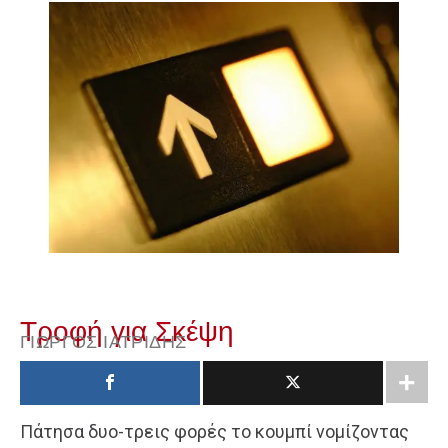
Τροφή για Σκέψη
ΓΙΏΡΓΟΣ ΙΑΤΡΊΔΗΣ
Πάτησα δυο-τρεις φορές το κουμπί νομίζοντας