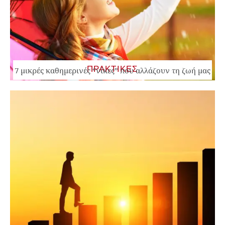
ΠΡΑΚΤΙΚΕΣ
7 μικρές καθημερινές “νίκες” που αλλάζουν τη ζωή μας