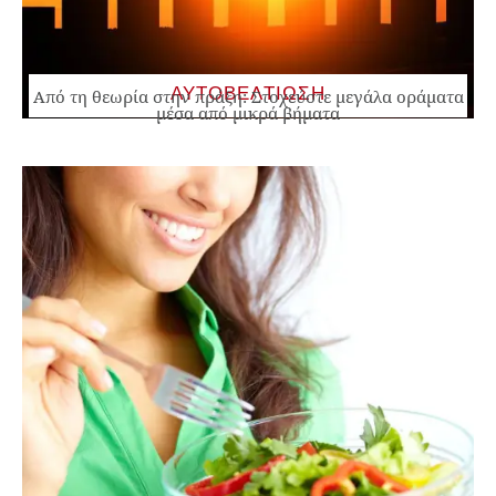
ΑΥΤΟΒΕΛΤΙΩΣΗ
Από τη θεωρία στην πράξη: Στοχεύστε μεγάλα οράματα
μέσα από μικρά βήματα