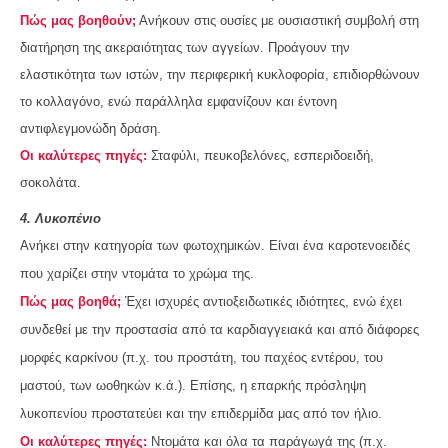
Πώς μας βοηθούν;
Ανήκουν στις ουσίες με ουσιαστική συμβολή στη
διατήρηση της ακεραιότητας των αγγείων. Προάγουν την
ελαστικότητα των ιστών, την περιφερική κυκλοφορία, επιδιορθώνουν
το κολλαγόνο, ενώ παράλληλα εμφανίζουν και έντονη
αντιφλεγμονώδη δράση.
Οι καλύτερες πηγές:
Σταφύλι, πευκοβελόνες, εσπεριδοειδή,
σοκολάτα.
4. Λυκοπένιο
Ανήκει στην κατηγορία των φωτοχημικών. Είναι ένα καροτενοειδές
που χαρίζει στην ντομάτα το χρώμα της.
Πώς μας βοηθά;
Έχει ισχυρές αντιοξειδωτικές ιδιότητες, ενώ έχει
συνδεθεί με την προστασία από τα καρδιαγγειακά και από διάφορες
μορφές καρκίνου (π.χ. του προστάτη, του παχέος εντέρου, του
μαστού, των ωοθηκών κ.ά.). Επίσης, η επαρκής πρόσληψη
λυκοπενίου προστατεύει και την επιδερμίδα μας από τον ήλιο.
Οι καλύτερες πηγές:
Ντομάτα και όλα τα παράγωγά της (π.χ.