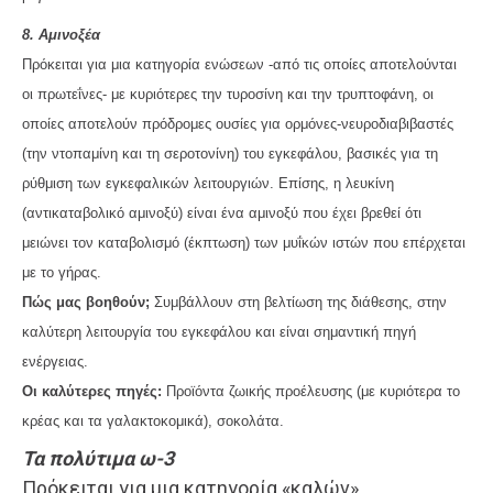
8. Αμινοξέα
Πρόκειται για μια κατηγορία ενώσεων -από τις οποίες αποτελούνται
οι πρωτεΐνες- με κυριότερες την τυροσίνη και την τρυπτοφάνη, οι
οποίες αποτελούν πρόδρομες ουσίες για ορμόνες-νευροδιαβιβαστές
(την ντοπαμίνη και τη σεροτονίνη) του εγκεφάλου, βασικές για τη
ρύθμιση των εγκεφαλικών λειτουργιών. Επίσης, η λευκίνη
(αντικαταβολικό αμινοξύ) είναι ένα αμινοξύ που έχει βρεθεί ότι
μειώνει τον καταβολισμό (έκπτωση) των μυΐκών ιστών που επέρχεται
με το γήρας.
Πώς μας βοηθούν;
Συμβάλλουν στη βελτίωση της διάθεσης, στην
καλύτερη λειτουργία του εγκεφάλου και είναι σημαντική πηγή
ενέργειας.
Οι καλύτερες πηγές:
Προϊόντα ζωικής προέλευσης (με κυριότερα το
κρέας και τα γαλακτοκομικά), σοκολάτα.
Τα πολύτιμα ω-3
Πρόκειται για μια κατηγορία «καλών»