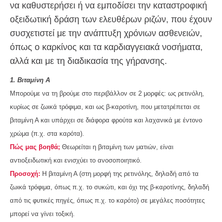
να καθυστερήσει ή να εμποδίσει την καταστροφική
οξειδωτική δράση των ελευθέρων ριζών, που έχουν
συσχετιστεί με την ανάπτυξη χρόνιων ασθενειών,
όπως ο καρκίνος και τα καρδιαγγειακά νοσήματα,
αλλά και με τη διαδικασία της γήρανσης.
1. Βιταμίνη Α
Μπορούμε να τη βρούμε στο περιβάλλον σε 2 μορφές: ως ρετινόλη,
κυρίως σε ζωικά τρόφιμα, και ως β-καροτίνη, που μετατρέπεται σε
βιταμίνη Α και υπάρχει σε διάφορα φρούτα και λαχανικά με έντονο
χρώμα (π.χ. στα καρότα).
Πώς μας βοηθά;
Θεωρείται η βιταμίνη των ματιών, είναι
αντιοξειδωτική και ενισχύει το ανοσοποιητικό.
Προσοχή:
Η βιταμίνη Α (στη μορφή της ρετινόλης, δηλαδή από τα
ζωικά τρόφιμα, όπως π.χ. το συκώτι, και όχι της β-καροτίνης, δηλαδή
από τις φυτικές πηγές, όπως π.χ. το καρότο) σε μεγάλες ποσότητες
μπορεί να γίνει τοξική.