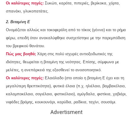
Οι καλύτερες πηγές:
Συκώτι, καρότα, πιπεριές, βερίκοκα, χόρτα,
σπανάκι, γλυκοπατάτες.
2. Βιταμίνη Ε
Ονομάζεται αλλιώς και τοκοφερόλη από το τόκος (γέννα) και το ρήμα
φέρω, επειδή όταν ανακαλύφθηκε συσχετίστηκε με την παρεμπόδιση
του βρεφικού θανάτου.
Πώς μας βοηθά;
Χάρη στις πολύ ισχυρές αντιοξειδωτικές της
ιδιότητες, θεωρείται η βιταμίνη της νεότητας. Επίσης, σύμφωνα με
μελέτες, η ανεπάρκειά της εξασθενεί το ανοσοποιητικό.
Οι καλύτερες πηγές:
Ελαιόλαδο (στο οποίο η βιταμίνη Ε έχει και τη
μεγαλύτερη θρεπτικότητα), φυτικά έλαια (π.χ. ηλιέλαιο, βαμβακέλαιο,
καλαμποκέλαιο, σογιέλαιο, φιστικέλαιο), αμύγδαλα, φιστίκια, χαβιάρι,
νιφάδες βρόμης, κουκουνάρι, καρύδια, ραδίκια, ταχίνι, σουσάμι.
Advertisment