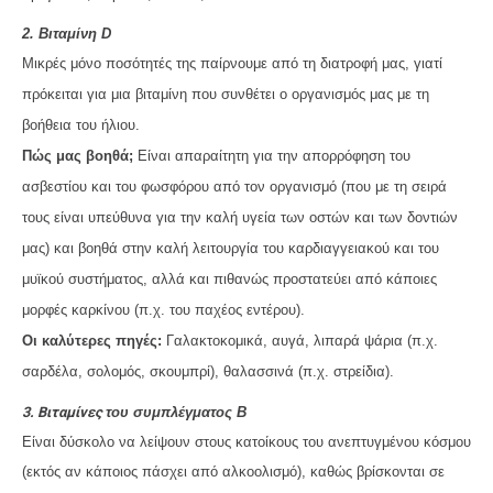
2. Βιταμίνη D
Μικρές μόνο ποσότητές της παίρνουμε από τη διατροφή μας, γιατί
πρόκειται για μια βιταμίνη που συνθέτει ο οργανισμός μας με τη
βοήθεια του ήλιου.
Πώς μας βοηθά;
Είναι απαραίτητη για την απορρόφηση του
ασβεστίου και του φωσφόρου από τον οργανισμό (που με τη σειρά
τους είναι υπεύθυνα για την καλή υγεία των οστών και των δοντιών
μας) και βοηθά στην καλή λειτουργία του καρδιαγγειακού και του
μυϊκού συστήματος, αλλά και πιθανώς προστατεύει από κάποιες
μορφές καρκίνου (π.χ. του παχέος εντέρου).
Οι καλύτερες πηγές:
Γαλακτοκομικά, αυγά, λιπαρά ψάρια (π.χ.
σαρδέλα, σολομός, σκουμπρί), θαλασσινά (π.χ. στρείδια).
3. Βιταμίνες
του συμπλέγματος Β
Είναι δύσκολο να λείψουν στους κατοίκους του ανεπτυγμένου κόσμου
(εκτός αν κάποιος πάσχει από αλκοολισμό), καθώς βρίσκονται σε