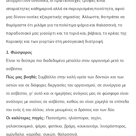
απορρίπτουν συνολικά, οι πρωτεϊνούχες τροφές είναι
απαραίτητες καθημερινά αλλά σε περιορισμένη ποσότητα, αφού
μας δίνουν ουσίες εξαιρετικής σημασίας. Άλλωστε, θα πρέπει να
θυμόμαστε ότι μιλάμε για τα πολύτιμα ψάρια και θαλασσινά, το
παραδοσιακό μας γιαούρτι και τα τυριά και, βέβαια, το κρέας της
Κυριακής και των γιορτών στη μεσογειακή διατροφή.
1. Φώσφορος
Είναι το δεύτερο πιο διαδεδομένο μέταλλο στον οργανισμό μετά το
ασβέστιο.
Πώς μας βοηθά;
Συμβάλλει στην καλή υγεία των δοντιών και των
οστών και σε διάφορες διεργασίες του οργανισμού, σε συνέργεια με
το ασβέστιο, γι’ αυτό και οι ημερήσιες ανάγκες μας σε φώσφορο είναι
ανάλογες με εκείνες σε ασβέστιο, καθώς αν είναι χαμηλά τα επίπεδα
του ενός ή του άλλου, είναι μειωμένες οι δράσεις και των δύο.
Οι καλύτερες πηγές:
Πασατέμπο, ηλιόσποροι, ταχίνι,
γαλακτοκομικά, ψάρια, φιστίκια, βρόμη, κουκουνάρι, λιναρόσπορος,
αμύγδαλα, καρύδια, συκώτι, θαλασσινά.