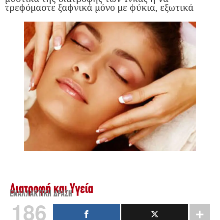
τρεφόμαστε ξαφνικά μόνο με φύκια, εξωτικά
Διατροφή και Υγεία
ΕΝΑΛΛΑΚΤΙΚΉ ΔΡΆΣΗ
186