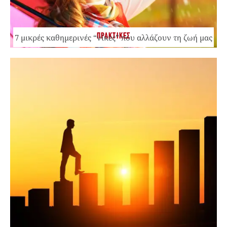
ΠΡΑΚΤΙΚΕΣ
7 μικρές καθημερινές “νίκες” που αλλάζουν τη ζωή μας