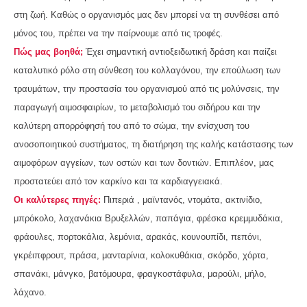
στη ζωή. Καθώς ο οργανισμός μας δεν μπορεί να τη συνθέσει από
μόνος του, πρέπει να την παίρνουμε από τις τροφές.
Πώς μας βοηθά;
Έχει σημαντική αντιοξειδωτική δράση και παίζει
καταλυτικό ρόλο στη σύνθεση του κολλαγόνου, την επούλωση των
τραυμάτων, την προστασία του οργανισμού από τις μολύνσεις, την
παραγωγή αιμοσφαιρίων, το μεταβολισμό του σιδήρου και την
καλύτερη απορρόφησή του από το σώμα, την ενίσχυση του
ανοσοποιητικού συστήματος, τη διατήρηση της καλής κατάστασης των
αιμοφόρων αγγείων, των οστών και των δοντιών. Επιπλέον, μας
προστατεύει από τον καρκίνο και τα καρδιαγγειακά.
Οι καλύτερες πηγές:
Πιπεριά , μαϊντανός, ντομάτα, ακτινίδιο,
μπρόκολο, λαχανάκια Βρυξελλών, παπάγια, φρέσκα κρεμμυδάκια,
φράουλες, πορτοκάλια, λεμόνια, αρακάς, κουνουπίδι, πεπόνι,
γκρέιπφρουτ, πράσα, μανταρίνια, κολοκυθάκια, σκόρδο, χόρτα,
σπανάκι, μάνγκο, βατόμουρα, φραγκοστάφυλα, μαρούλι, μήλο,
λάχανο.