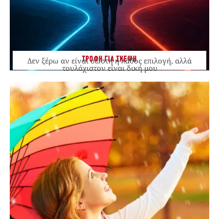
ΤΡΟΦΗ ΓΙΑ ΣΚΕΨΗ
Δεν ξέρω αν είναι σωστή ή λάθος επιλογή, αλλά
τουλάχιστον είναι δική μου