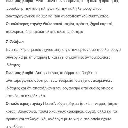
Πώς μας βοηθά;
Είναι στενά συνδεδεμένος με τη σωστή δράση της
ινσουλίνης, την ίαση πληγών και την καλή λειτουργία του
αναπαραγωγικού καθώς και του ανοσοποιητικού συστήματος.
Οι καλύτερες πηγές:
Θαλασσινά, ταχίνι, κρέατα, ξηροί καρποί,
πουλερικά, δημητριακά ολικής άλεσης, όσπρια.
7. Σελήνιο
Ένα ζωτικής σημασίας ιχνοστοιχείο για τον οργανισμό που λειτουργεί
συνεργικά με τη βιταμίνη Ε και έχει σημαντικές αντιοξειδωτικές
ιδιότητες.
Πώς μας βοηθά;
Διατηρεί υγιές το δέρμα και βοηθά το
αναπαραγωγικό σύστημα, ενώ θεωρείται ότι έχει αντικαρκινικές
ιδιότητες και ότι αποτοξινώνει τον οργανισμό από ουσίες όπως ο
καπνός, το αλκοόλ κλπ.
Οι καλύτερες πηγές:
Πρωτεϊνούχα τρόφιμα (συκώτι, νεφρά, ψάρια,
κρέας, θαλασσινά, πουλερικά, γαλακτοκομικά, αυγά), αλλά και τα
φρούτα και τα λαχανικά, ανάλογα με το χώμα στο οποίο έχουν
μεγαλώσει.