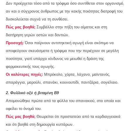
Δεν προέρχεται τόσο από τα τρόφιμα όσο συντίθεται στον οργανισμό,
αν και ο σύγχρονος άνθρωπος με την κακής ποιότητας διατροφή του
δυσκολεύεται συχνά να τη συνθέσει.
Πώς μας βοηθά;
Συμβάλλει στην πήξη του αίματος και στη
διατήρηση γερών οστών και δοντιών.
Προσοχή:
Όσοι παίρνουν αντιπηκτική αγωγή είναι σκόπιμο να
αποφεύγουν σκευάσματα ή τρόφιμα που την περιέχουν σε μεγάλη
ποσότητα, γιατί υπάρχει κίνδυνος να μειωθεί η δράση της
φαρμακευτικής τους αγωγής.
Οι καλύτερες πηγές:
Μπρόκολο, χόρτα, λάχανο, μαϊντανός,
σπαράγγια, μαρούλι, σπανάκι, κουνουπίδι, παντζάρια, σογιέλαιο.
2. Φυλλικό οξύ ή βιταμίνη Β
9
Απομονώθηκε πρώτα από τα φύλλα του σπανακιού, στα οποία και
οφείλει το όνομά του.
Πώς μας βοηθά;
Θεωρείται ότι προστατεύει από τα καρδιαγγειακά
και ότι βοηθά στη δημιουργία κυττάρων.