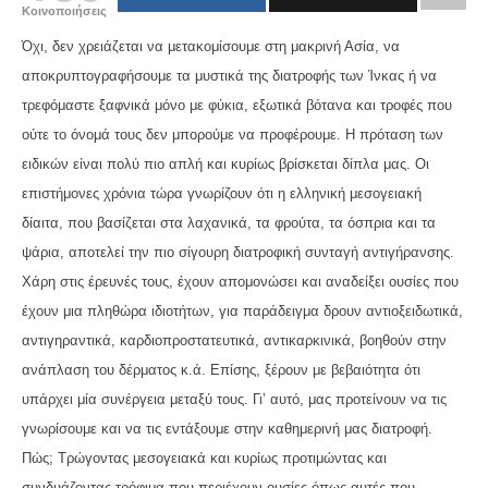
Κοινοποιήσεις
Όχι, δεν χρειάζεται να μετακομίσουμε στη μακρινή Ασία, να
αποκρυπτογραφήσουμε τα μυστικά της διατροφής των Ίνκας ή να
τρεφόμαστε ξαφνικά μόνο με φύκια, εξωτικά βότανα και τροφές που
ούτε το όνομά τους δεν μπορούμε να προφέρουμε. Η πρόταση των
ειδικών είναι πολύ πιο απλή και κυρίως βρίσκεται δίπλα μας. Οι
επιστήμονες χρόνια τώρα γνωρίζουν ότι η ελληνική μεσογειακή
δίαιτα, που βασίζεται στα λαχανικά, τα φρούτα, τα όσπρια και τα
ψάρια, αποτελεί την πιο σίγουρη διατροφική συνταγή αντιγήρανσης.
Χάρη στις έρευνές τους, έχουν απομονώσει και αναδείξει ουσίες που
έχουν μια πληθώρα ιδιοτήτων, για παράδειγμα δρουν αντιοξειδωτικά,
αντιγηραντικά, καρδιοπροστατευτικά, αντικαρκινικά, βοηθούν στην
ανάπλαση του δέρματος κ.ά. Επίσης, ξέρουν με βεβαιότητα ότι
υπάρχει μία συνέργεια μεταξύ τους. Γι’ αυτό, μας προτείνουν να τις
γνωρίσουμε και να τις εντάξουμε στην καθημερινή μας διατροφή.
Πώς; Τρώγοντας μεσογειακά και κυρίως προτιμώντας και
συνδυάζοντας τρόφιμα που περιέχουν ουσίες όπως αυτές που