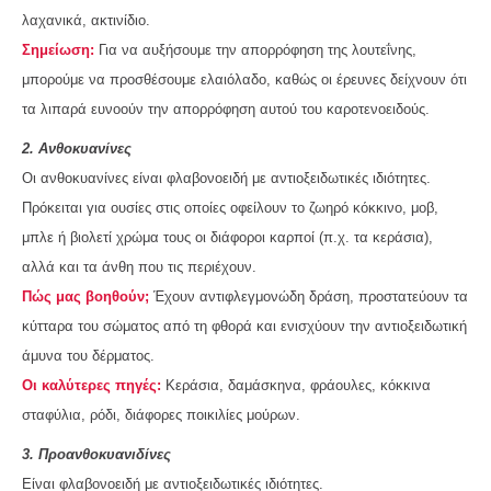
λαχανικά, ακτινίδιο.
Σημείωση:
Για να αυξήσουμε την απορρόφηση της λουτεΐνης,
μπορούμε να προσθέσουμε ελαιόλαδο, καθώς οι έρευνες δείχνουν ότι
τα λιπαρά ευνοούν την απορρόφηση αυτού του καροτενοειδούς.
2. Ανθοκυανίνες
Οι ανθοκυανίνες είναι φλαβονοειδή με αντιοξειδωτικές ιδιότητες.
Πρόκειται για ουσίες στις οποίες οφείλουν το ζωηρό κόκκινο, μοβ,
μπλε ή βιολετί χρώμα τους οι διάφοροι καρποί (π.χ. τα κεράσια),
αλλά και τα άνθη που τις περιέχουν.
Πώς μας βοηθούν;
Έχουν αντιφλεγμονώδη δράση, προστατεύουν τα
κύτταρα του σώματος από τη φθορά και ενισχύουν την αντιοξειδωτική
άμυνα του δέρματος.
Οι καλύτερες πηγές:
Κεράσια, δαμάσκηνα, φράουλες, κόκκινα
σταφύλια, ρόδι, διάφορες ποικιλίες μούρων.
3. Προανθοκυανιδίνες
Είναι φλαβονοειδή με αντιοξειδωτικές ιδιότητες.