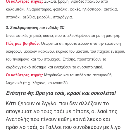
Οι καλύτερες πηγές:
Συκώτι, βρόμη, νιφάδες πρωινού από
καλαμπόκι, λιναρόσπορος, φασόλια, φακές, ηλιόσποροι, φιστίκια,
σπανάκι, ρεβίθια, μαρούλι, σπαράγγια.
3. Σουλφοραφάνη και ινδόλη 3C
Είναι φυτικές χημικές ουσίες που απελευθερώνονται με τη μάσηση.
Πώς μας βοηθούν;
Θεωρείται ότι προστατεύουν από την εμφάνιση
διάφορων μορφών καρκίνου, κυρίως του μαστού, του παχέος εντέρου,
του πνεύμονα και του στομάχου. Επίσης, προστατεύουν το
καρδιαγγειακό σύστημα και ενισχύουν το ανοσοποιητικό.
Οι καλύτερες πηγές:
Μπρόκολο και τα υπόλοιπα σταυρανθή
λαχανικά (π.χ. λάχανο, κουνουπίδι).
Ενότητα 4η:
Ώρα για τσάι, κρασί και σοκολάτα!
Κάτι ξέρουν οι Άγγλοι που δεν αλλάζουν το
απογευματινό τους τσάι με τίποτε, οι λαοί της
Ανατολής που πίνουν καθημερινά λευκό και
πράσινο τσάι, οι Γάλλοι που συνοδεύουν με λίγο