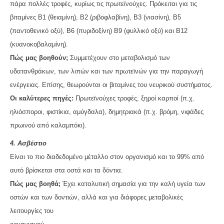
πάρα πολλές τροφές, κυρίως τις πρωτεϊνούχες. Πρόκειται για τις
βιταμίνες Β1 (θειαμίνη), Β2 (ριβοφλαβίνη), Β3 (νιασίνη), Β5
(παντοθενικό οξύ), Β6 (πυριδοξίνη) Β9 (φυλλικό οξύ) και Β12
(κυανοκοβαλαμίνη).
Πώς μας βοηθούν;
Συμμετέχουν στο μεταβολισμό των
υδατανθράκων, των λιπών και των πρωτεϊνών για την παραγωγή
ενέργειας. Επίσης, θεωρούνται οι βιταμίνες του νευρικού συστήματος.
Οι καλύτερες πηγές:
Πρωτεϊνούχες τροφές, ξηροί καρποί (π.χ.
ηλιόσποροι, φιστίκια, αμύγδαλα), δημητριακά (π.χ. βρόμη, νιφάδες
πρωινού από καλαμπόκι).
4. Ασβέστιο
Είναι το πιο διαδεδομένο μέταλλο στον οργανισμό και το 99% από
αυτό βρίσκεται στα οστά και τα δόντια.
Πώς μας βοηθά;
Έχει καταλυτική σημασία για την καλή υγεία των
οστών και των δοντιών, αλλά και για διάφορες μεταβολικές
λειτουργίες του