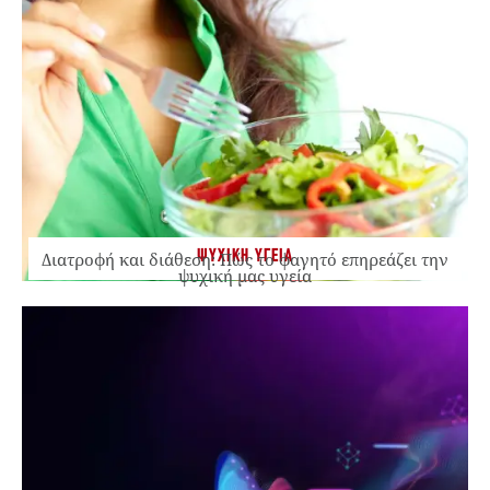
ΨΥΧΙΚΗ ΥΓΕΙΑ
Διατροφή και διάθεση: Πώς το φαγητό επηρεάζει την
ψυχική μας υγεία