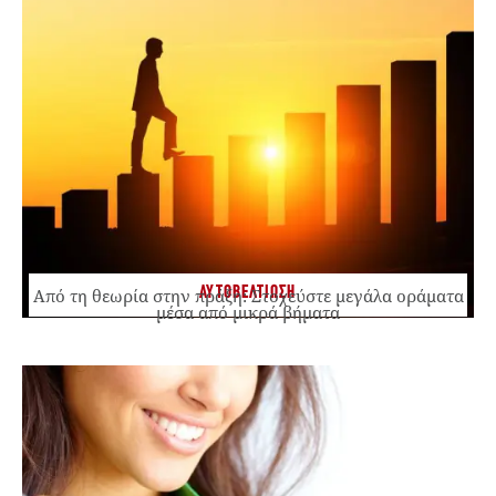
ΑΥΤΟΒΕΛΤΙΩΣΗ
Από τη θεωρία στην πράξη: Στοχεύστε μεγάλα οράματα
μέσα από μικρά βήματα