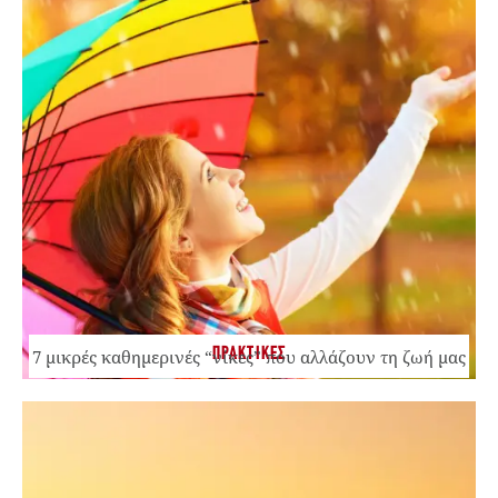
ΠΡΑΚΤΙΚΕΣ
7 μικρές καθημερινές “νίκες” που αλλάζουν τη ζωή μας