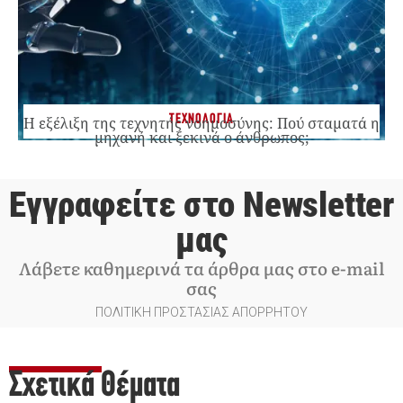
ΤΕΧΝΟΛΟΓΙΑ
Η εξέλιξη της τεχνητής νοημοσύνης: Πού σταματά η
μηχανή και ξεκινά ο άνθρωπος;
Εγγραφείτε στο Newsletter
μας
Λάβετε καθημερινά τα άρθρα μας στο e-mail
σας
ΠΟΛΙΤΙΚΗ ΠΡΟΣΤΑΣΙΑΣ ΑΠΟΡΡΗΤΟΥ
Σχετικά Θέματα