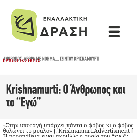
ΆΝΘΡΩΠΟΣ
,
ΆΡΘΡΑ ΜΕ ΝΌΗΜΑ...
,
ΤΖΊΝΤΟΥ ΚΡΙΣΝΑΜΟΎΡΤΙ
ΠΡΟΣΩΠΙΚΌΤΗΤΕΣ
Krishnamurti: Ο Άνθρωπος και
το “Εγώ”
«Στην υποταγή υπάρχει πάντα ο φόβος κι ο φόβος
θολώνει το μυαλό» J. KrishnamurtiAdvertisment [
Η προσπάθεια είναι ακριβώς η ουσία του “εγώ”: