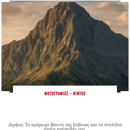
ΦΩΤΟΓΡΑΦΊΕΣ - ΒΊΝΤΕΟ
Δίρφυς: Το αγέρωχο βουνό της Εύβοιας και τα στολίδια
στους πρόποδές του