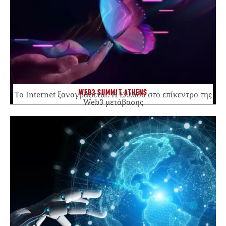
WEB3 SUMMIT ATHENS
Το Internet ξαναγράφεται. Η Ελλάδα στο επίκεντρο της
Web3 μετάβασης