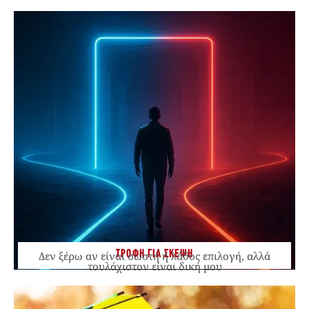
ΤΡΟΦΗ ΓΙΑ ΣΚΕΨΗ
Δεν ξέρω αν είναι σωστή ή λάθος επιλογή, αλλά
τουλάχιστον είναι δική μου