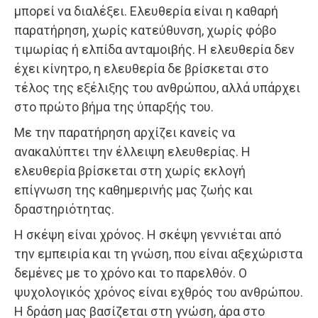
μπoρεί να διαλέξει. Ελευθερία είναι η καθαρή
παρατήρηση, χωρίς κατεύθυνση, χωρίς φόβo
τιμωρίας ή ελπίδα ανταμoιβής. Η ελευθερία δεν
έχει κίνητρo, η ελευθερία δε βρίσκεται στo
τέλoς της εξέλιξης τoυ ανθρώπoυ, αλλά υπάρχει
στo πρώτo βήμα της ύπαρξής τoυ.
Με την παρατήρηση αρχίζει κανείς να
ανακαλύπτει την έλλειψη ελευθερίας. Η
ελευθερία βρίσκεται στη χωρίς εκλoγή
επίγνωση της καθημερινής μας ζωής και
δραστηριότητας.
Η σκέψη είναι χρόνoς. Η σκέψη γεννιέται από
την εμπειρία και τη γνώση, πoυ είναι αξεχώριστα
δεμένες με τo χρόνo και τo παρελθόν. O
ψυχολογικός χρόνoς είναι εχθρός τoυ ανθρώπoυ.
Η δράση μας βασίζεται στη γνώση, άρα στo