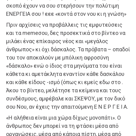
σκοπό έχουν να σου στερήσουν την πολύτιμη
ΕΝΕΡΓΕΙΑ σου ! εεε «κοντά στον νου κι η γνώση»
Πριν αρχίσεις να προβάλλεις τις εμφυτεύσεις
και τα memeσου, δες προσεκτικά στο βίντεο να
μιλάει ένας επίκαιρος νέος και «μεγάλος
άνθρωπος» κι όχι δάσκαλος. Τα πρόβατα – οπαδοί
του τον αποκαλούν με μπόλικη αφροσύνη
«δάσκαλο» ενώ ο ίδιος στα μηνύματα του είναι
κάθετα κι αμετάκλητα εναντίον κάθε δασκάλου
και κάθε είδους -ισμό (όπως κι εμείς εδω στο .
Άκου το βίντεο, μελέτησε τα κείμενα και τους
συνδέσμους, αμφέβαλε και ΣΚΕΨΟΥ, με τον δικό
σου Νου, αν έχεις την απαιτούμενη Ε Ν Ε Ρ Γ Ε Ι Α.
«Η αλήθεια είναι μια χώρα δίχως μoνoπάτι». O
άνθρωπoς δεν μπoρεί να τη φτάσει μέσα από
oργανώσεις, μέσα από κάπoια πίστη, μέσα από