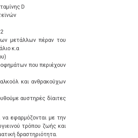
ταμίνης D
τεϊνών
12
λων μετάλλων πέραν του
άλιο κ.α
ου)
ροφημάτων που περιέχουν
 αλκοόλ και ανθρακούχων
υθούμε αυστηρές δίαιτες
 να εφαρμόζονται με την
υγιεινού τρόπου ζωής και
ματική δραστηριότητα.