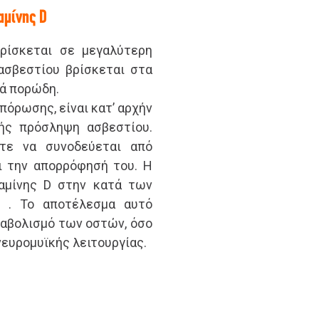
αμίνης D
βρίσκεται σε μεγαλύτερη
ασβεστίου βρίσκεται στα
τά πορώδη.
πόρωσης, είναι κατ’ αρχήν
ής πρόσληψη ασβεστίου.
τε να συνοδεύεται από
ι την απορρόφησή του. Η
ταμίνης D στην κατά των
ί . Το αποτέλεσμα αυτό
ταβολισμό των οστών, όσο
νευρομυϊκής λειτουργίας.