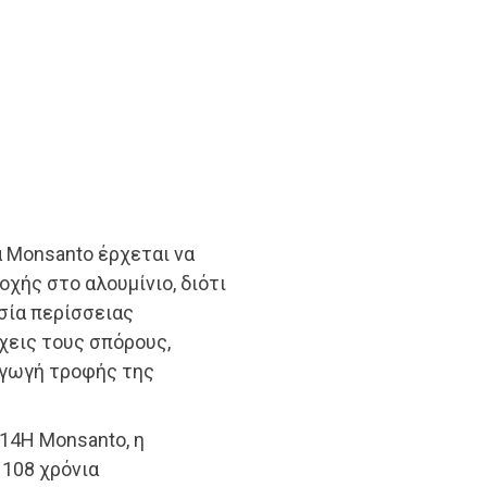
α Monsanto έρχεται να
οχής στο αλουμίνιο, διότι
σία περίσσειας
χεις τους σπόρους,
αγωγή τροφής της
.14Η Monsanto, η
 108 χρόνια