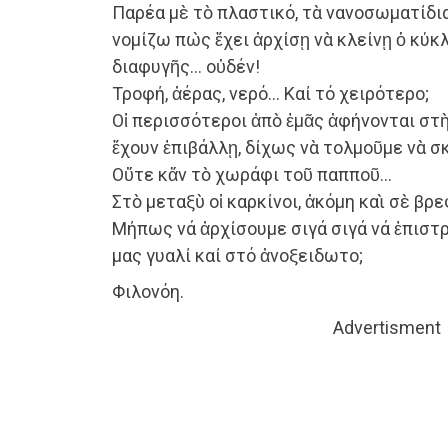
Παρέα μὲ τὸ πλαστικό, τὰ νανοσωματίδι
νομίζω πὼς ἔχει ἀρχίσῃ νὰ κλείνῃ ὁ κύκ
διαφυγῆς… οὐδέν!
Τροφή, ἀέρας, νερό… Καί τό χειρότερο;
Οἱ περισσότεροι ἀπὸ ἐμᾶς ἀφήνονται στ
ἔχουν ἐπιβάλλῃ, δίχως νὰ τολμοῦμε νὰ 
Οὔτε κἄν τὸ χωράφι τοῦ παπποῦ…
Στὸ μεταξὺ οἱ καρκίνοι, ἀκόμη καὶ σὲ βρε
Μήπως νά ἀρχίσουμε σιγά σιγά νά ἐπισ
μας γυαλί καί στό ἀνοξειδωτο;
Φιλονόη.
Advertisment