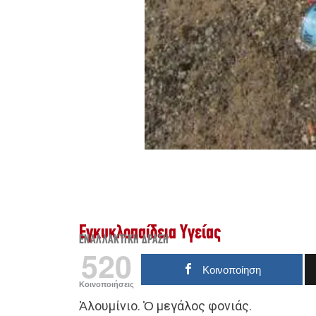
Εγκυκλοπαίδεια Υγείας
ΕΝΑΛΛΑΚΤΙΚΉ ΔΡΆΣΗ
520
Κοινοποίηση
Κοινοποιήσεις
Ἀλουμίνιο. Ὁ μεγάλος φονιάς.