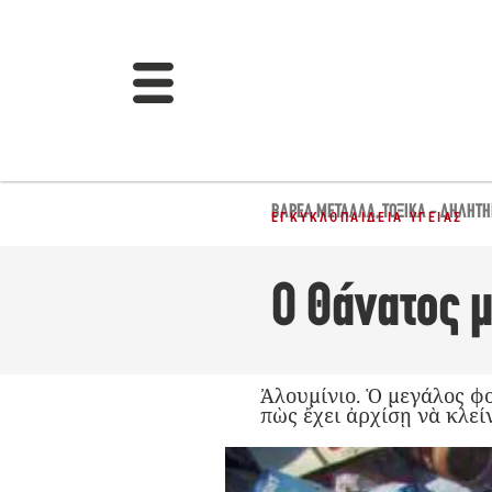
ΒΑΡΈΑ ΜΈΤΑΛΛΑ
,
ΤΟΞΙΚΆ - ΔΗΛΗΤΉ
ΕΓΚΥΚΛΟΠΑΊΔΕΙΑ ΥΓΕΊΑΣ
Ο Θάνατος μ
Ἀλουμίνιο. Ὁ μεγάλος φ
πὼς ἔχει ἀρχίσῃ νὰ κλε