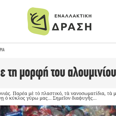
ΡΙΑ
ε τη μορφή του αλουμινίο
ονιάς. Παρέα μὲ τὸ πλαστικό, τὰ νανοσωματίδια, τὰ
ίνῃ ὁ κύκλος γύρω μας… Σημεῖον διαφυγῆς…