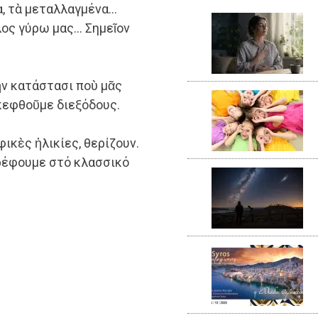
α, τὰ μεταλλαγμένα…
λος γύρω μας… Σημεῖον
ὴν κατάστασι ποὺ μᾶς
σκεφθοῦμε διεξόδους.
φικὲς ἡλικίες, θερίζουν.
τρέφουμε στό κλασσικό