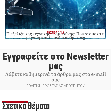
ΤΕΧΝΟΛΟΓΙΑ
Η εξέλιξη της τεχνητής νοημοσύνης: Πού σταματά η
μηχανή και ξεκινά ο άνθρωπος;
Εγγραφείτε στο Newsletter
μας
Λάβετε καθημερινά τα άρθρα μας στο e-mail
σας
ΠΟΛΙΤΙΚΗ ΠΡΟΣΤΑΣΙΑΣ ΑΠΟΡΡΗΤΟΥ
Σχετικά Θέματα