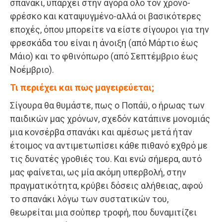
σπανάκι, υπάρχει στην αγορά όλο τον χρόνο-
φρέσκο και καταψυγμένο-αλλά οι βασικότερες
εποχές, όπου μπορείτε να είστε σίγουροι για την
φρεσκάδα του είναι η άνοιξη (από Μάρτιο έως
Μάιο) και το φθινόπωρο (από Σεπτέμβριο έως
Νοέμβριο).
Τι περιέχει και πως μαγειρεύεται;
Σίγουρα θα θυμάστε, πως ο Ποπάϋ, ο ήρωας των
παιδικών μας χρόνων, σχεδόν κατάπινε μονομιάς
μια κονσέρβα σπανάκι και αμέσως μετά ήταν
έτοιμος να αντιμετωπίσει κάθε πιθανό εχθρό με
τις δυνατές γροθιές του. Και ενώ σήμερα, αυτό
μας φαίνεται, ως μία ακόμη υπερβολή, στην
πραγματικότητα, κρύβει δόσεις αλήθειας, αφού
το σπανάκι λόγω των συστατικών του,
θεωρείται μια σούπερ τροφή, που δυναμιτίζει