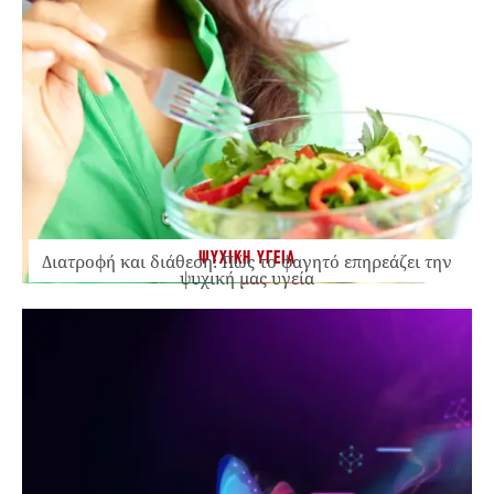
ΨΥΧΙΚΗ ΥΓΕΙΑ
Διατροφή και διάθεση: Πώς το φαγητό επηρεάζει την
ψυχική μας υγεία