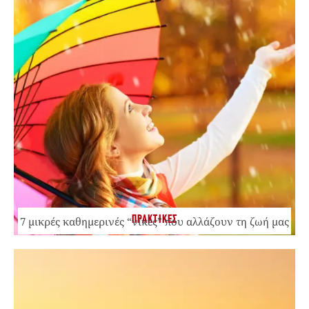
ΠΡΑΚΤΙΚΕΣ
7 μικρές καθημερινές “νίκες” που αλλάζουν τη ζωή μας