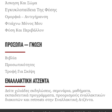
Άσκηση Και Σώμα
Εγκυκλοπαίδεια Της Φύσης
Ομορφιά – Αντιγήρανση
Φτιάχνω Μόνος Μου
Φύση Και Περιβάλλον
ΠΡΌΣΩΠΑ – ΓΝΏΣΗ
Βιβλία
Προσωπικότητες
Τροφή Για Σκέψη
ΕΝΑΛΛΑΚΤΙΚΉ ΑΤΖΈΝΤΑ
Δείτε χιλιάδες εκδηλώσεις, σεμινάρια, μαθήματα,
εκπαιδευτικά προγράμματα, προορισμούς εναλλακτικών
διακοπών και retreats στην Εναλλακτική Ατζέντα.