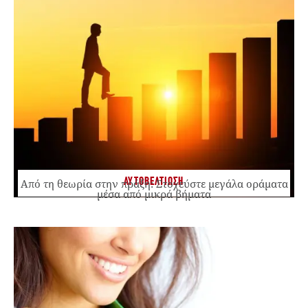
ΑΥΤΟΒΕΛΤΙΩΣΗ
Από τη θεωρία στην πράξη: Στοχεύστε μεγάλα οράματα
μέσα από μικρά βήματα