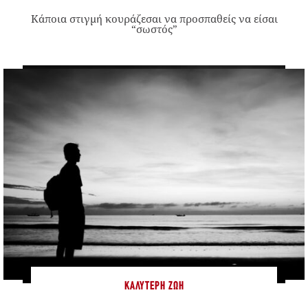
Κάποια στιγμή κουράζεσαι να προσπαθείς να είσαι
“σωστός”
ΚΑΛΎΤΕΡΗ ΖΩΉ