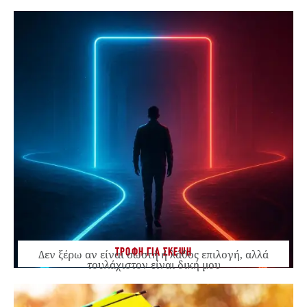
ΤΡΟΦΗ ΓΙΑ ΣΚΕΨΗ
Δεν ξέρω αν είναι σωστή ή λάθος επιλογή, αλλά
τουλάχιστον είναι δική μου