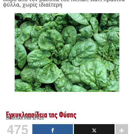
φύλλα, χωρίς ιδιαίτερη
Εγκυκλοπαίδεια της Φύσης
ΕΝΑΛΛΑΚΤΙΚΉ ΔΡΆΣΗ
475