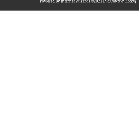
Powered By Internet Wizards ©2021 Εναλλακτική Δράση