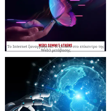
WEB3 SUMMIT ATHENS
Το Internet ξαναγράφεται. Η Ελλάδα στο επίκεντρο της
Web3 μετάβασης