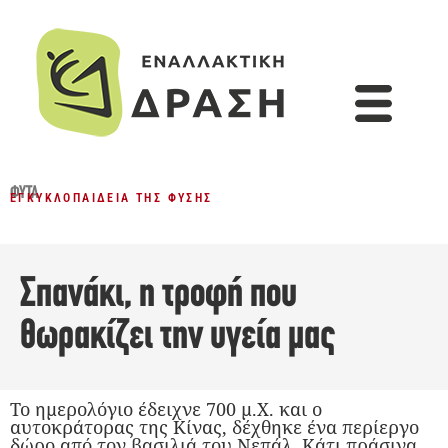
ΦΥΤΆ
ΕΓΚΥΚΛΟΠΑΊΔΕΙΑ ΤΗΣ ΦΎΣΗΣ
Σπανάκι, η τροφή που
θωρακίζει την υγεία μας
Το ημερολόγιο έδειχνε 700 μ.Χ. και ο
αυτοκράτορας της Κίνας, δέχθηκε ένα περίεργο
δώρο από τον βασιλιά του Νεπάλ. Κάτι πράσινα