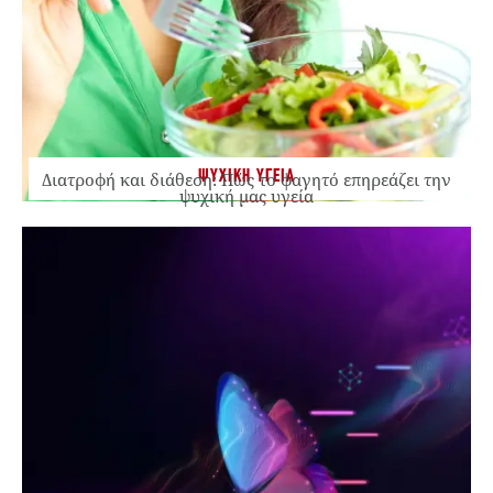
ΨΥΧΙΚΗ ΥΓΕΙΑ
Διατροφή και διάθεση: Πώς το φαγητό επηρεάζει την
ψυχική μας υγεία