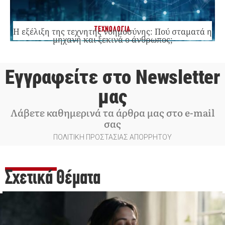
ΤΕΧΝΟΛΟΓΙΑ
Η εξέλιξη της τεχνητής νοημοσύνης: Πού σταματά η
μηχανή και ξεκινά ο άνθρωπος;
Εγγραφείτε στο Newsletter
μας
Λάβετε καθημερινά τα άρθρα μας στο e-mail
σας
ΠΟΛΙΤΙΚΗ ΠΡΟΣΤΑΣΙΑΣ ΑΠΟΡΡΗΤΟΥ
Σχετικά Θέματα