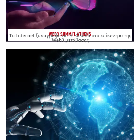
WEB3 SUMMIT ATHENS
Το Internet ξαναγράφεται. Η Ελλάδα στο επίκεντρο της
Web3 μετάβασης