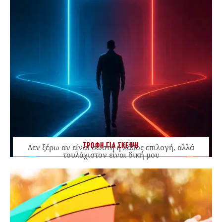
ΤΡΟΦΗ ΓΙΑ ΣΚΕΨΗ
Δεν ξέρω αν είναι σωστή ή λάθος επιλογή, αλλά
τουλάχιστον είναι δική μου