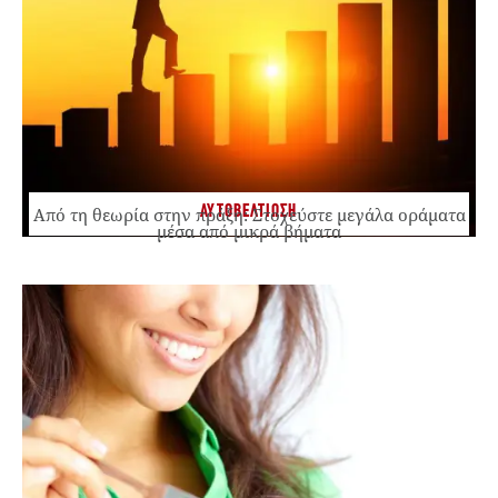
ΑΥΤΟΒΕΛΤΙΩΣΗ
Από τη θεωρία στην πράξη: Στοχεύστε μεγάλα οράματα
μέσα από μικρά βήματα