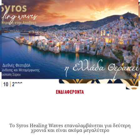
ΕΝΔΙΑΦΈΡΟΝΤΑ
Το Syros Healing Waves επαναλαμβάνεται για δεύτερη
χρονιά και είναι ακόμα μεγαλύτερο