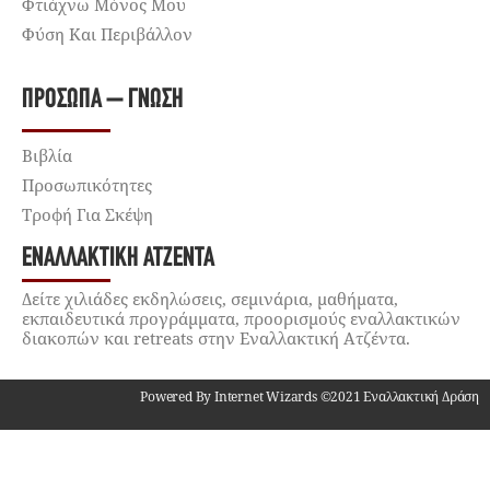
Φτιάχνω Μόνος Μου
Φύση Και Περιβάλλον
ΠΡΌΣΩΠΑ – ΓΝΏΣΗ
Βιβλία
Προσωπικότητες
Τροφή Για Σκέψη
ΕΝΑΛΛΑΚΤΙΚΉ ΑΤΖΈΝΤΑ
Δείτε χιλιάδες εκδηλώσεις, σεμινάρια, μαθήματα,
εκπαιδευτικά προγράμματα, προορισμούς εναλλακτικών
διακοπών και retreats στην Εναλλακτική Ατζέντα.
Powered By Internet Wizards ©2021 Εναλλακτική Δράση