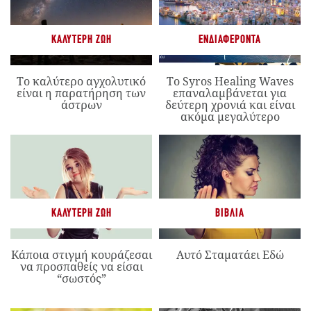
ΚΑΛΎΤΕΡΗ ΖΩΉ
ΕΝΔΙΑΦΈΡΟΝΤΑ
Το καλύτερο αγχολυτικό
Το Syros Healing Waves
είναι η παρατήρηση των
επαναλαμβάνεται για
άστρων
δεύτερη χρονιά και είναι
ακόμα μεγαλύτερο
ΚΑΛΎΤΕΡΗ ΖΩΉ
ΒΙΒΛΊΑ
Κάποια στιγμή κουράζεσαι
Αυτό Σταματάει Εδώ
να προσπαθείς να είσαι
“σωστός”