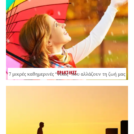
ΠΡΑΚΤΙΚΕΣ
7 μικρές καθημερινές “νίκες” που αλλάζουν τη ζωή μας