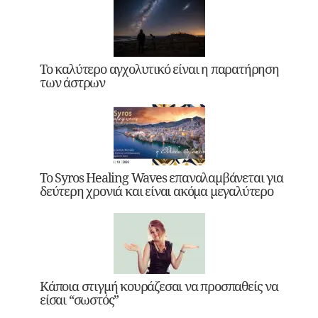
Το καλύτερο αγχολυτικό είναι η παρατήρηση
των άστρων
Το Syros Healing Waves επαναλαμβάνεται για
δεύτερη χρονιά και είναι ακόμα μεγαλύτερο
Κάποια στιγμή κουράζεσαι να προσπαθείς να
είσαι “σωστός”