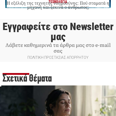
ΤΕΧΝΟΛΟΓΙΑ
Η εξέλιξη της τεχνητής νοημοσύνης: Πού σταματά η
μηχανή και ξεκινά ο άνθρωπος;
Εγγραφείτε στο Newsletter
μας
Λάβετε καθημερινά τα άρθρα μας στο e-mail
σας
ΠΟΛΙΤΙΚΗ ΠΡΟΣΤΑΣΙΑΣ ΑΠΟΡΡΗΤΟΥ
Σχετικά Θέματα