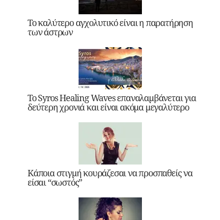
Το καλύτερο αγχολυτικό είναι η παρατήρηση
των άστρων
Το Syros Healing Waves επαναλαμβάνεται για
δεύτερη χρονιά και είναι ακόμα μεγαλύτερο
Κάποια στιγμή κουράζεσαι να προσπαθείς να
είσαι “σωστός”