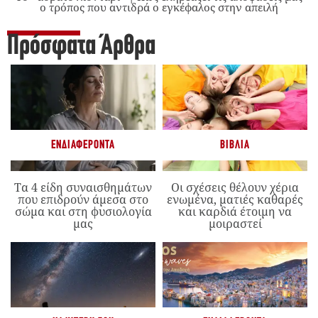
ο τρόπος που αντιδρά ο εγκέφαλος στην απειλή
Πρόσφατα Άρθρα
ΕΝΔΙΑΦΈΡΟΝΤΑ
ΒΙΒΛΊΑ
Τα 4 είδη συναισθημάτων
Οι σχέσεις θέλουν χέρια
που επιδρούν άμεσα στο
ενωμένα, ματιές καθαρές
σώμα και στη φυσιολογία
και καρδιά έτοιμη να
μας
μοιραστεί