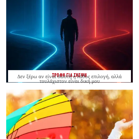
ΤΡΟΦΗ ΓΙΑ ΣΚΕΨΗ
Δεν ξέρω αν είναι σωστή ή λάθος επιλογή, αλλά
τουλάχιστον είναι δική μου