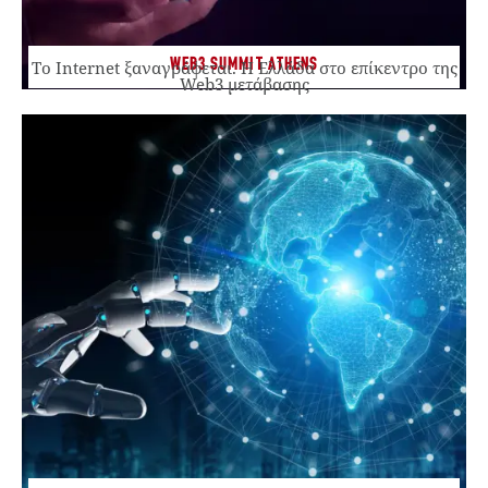
WEB3 SUMMIT ATHENS
Το Internet ξαναγράφεται. Η Ελλάδα στο επίκεντρο της
Web3 μετάβασης