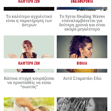
ΚΑΛΎΤΕΡΗ ΖΩΉ
ΕΝΔΙΑΦΈΡΟΝΤΑ
Το καλύτερο αγχολυτικό
Το Syros Healing Waves
είναι η παρατήρηση των
επαναλαμβάνεται για
άστρων
δεύτερη χρονιά και είναι
ακόμα μεγαλύτερο
ΚΑΛΎΤΕΡΗ ΖΩΉ
ΒΙΒΛΊΑ
Κάποια στιγμή κουράζεσαι
Αυτό Σταματάει Εδώ
να προσπαθείς να είσαι
“σωστός”