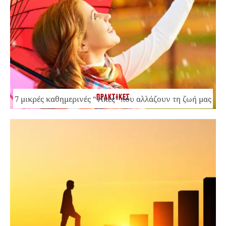
ΠΡΑΚΤΙΚΕΣ
7 μικρές καθημερινές “νίκες” που αλλάζουν τη ζωή μας