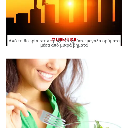
ΑΥΤΟΒΕΛΤΙΩΣΗ
Από τη θεωρία στην πράξη: Στοχεύστε μεγάλα οράματα
μέσα από μικρά βήματα