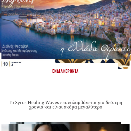
ΕΝΔΙΑΦΈΡΟΝΤΑ
Το Syros Healing Waves επαναλαμβάνεται για δεύτερη
χρονιά και είναι ακόμα μεγαλύτερο