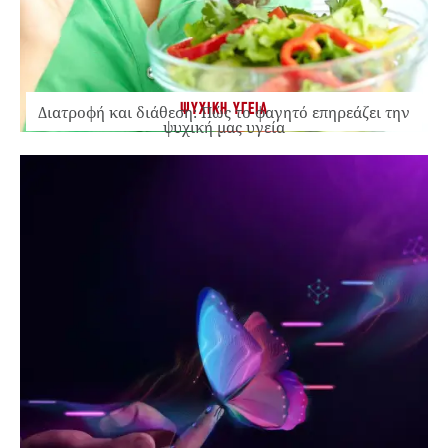
ΨΥΧΙΚΗ ΥΓΕΙΑ
Διατροφή και διάθεση: Πώς το φαγητό επηρεάζει την
ψυχική μας υγεία