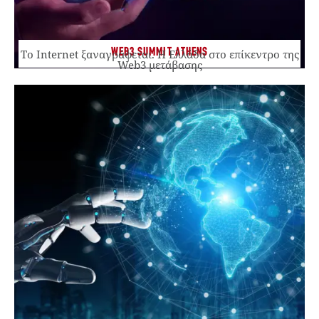
WEB3 SUMMIT ATHENS
Το Internet ξαναγράφεται. Η Ελλάδα στο επίκεντρο της
Web3 μετάβασης