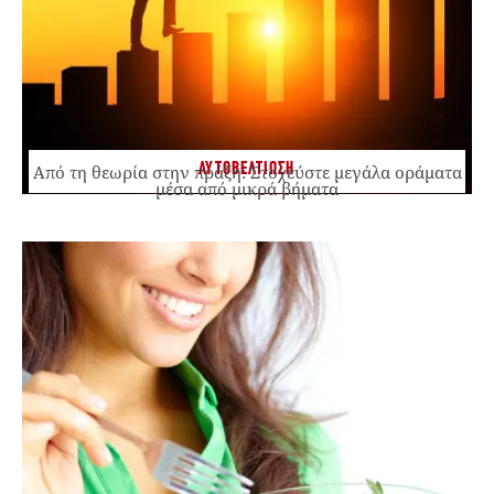
ΑΥΤΟΒΕΛΤΙΩΣΗ
Από τη θεωρία στην πράξη: Στοχεύστε μεγάλα οράματα
μέσα από μικρά βήματα