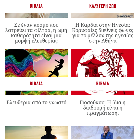
ΒΙΒΛΊΑ
ΚΑΛΎΤΕΡΗ ΖΩΉ
Σε έναν κόσμο που
Η Καρδιά στην Ηγεσία:
λατρεύει τα φίλτρα, η ωμή
Κορυφαίες διεθνείς φωνές
καθαρότητα είναι μια
για το μέλλον της ηγεσίας
μορφή ελευθερίας
στην Αθήνα
ΒΙΒΛΊΑ
ΒΙΒΛΊΑ
Ελευθερία από το γνωστό
Γιοσούκου: Η ίδια η
διαδρομή είναι η
πραγμάτωση.