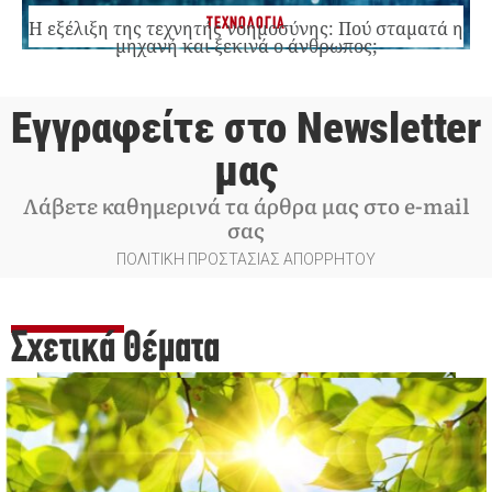
ΤΕΧΝΟΛΟΓΙΑ
Η εξέλιξη της τεχνητής νοημοσύνης: Πού σταματά η
μηχανή και ξεκινά ο άνθρωπος;
Εγγραφείτε στο Newsletter
μας
Λάβετε καθημερινά τα άρθρα μας στο e-mail
σας
ΠΟΛΙΤΙΚΗ ΠΡΟΣΤΑΣΙΑΣ ΑΠΟΡΡΗΤΟΥ
Σχετικά Θέματα