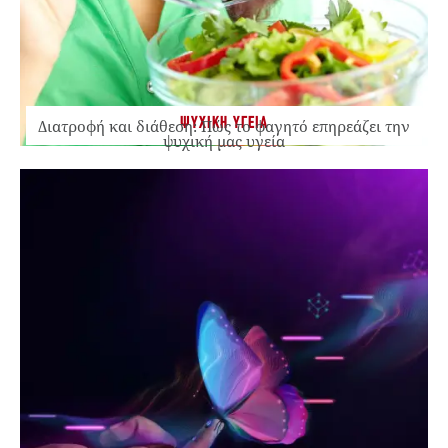
ΨΥΧΙΚΗ ΥΓΕΙΑ
Διατροφή και διάθεση: Πώς το φαγητό επηρεάζει την
ψυχική μας υγεία