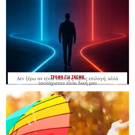
ΤΡΟΦΗ ΓΙΑ ΣΚΕΨΗ
Δεν ξέρω αν είναι σωστή ή λάθος επιλογή, αλλά
τουλάχιστον είναι δική μου