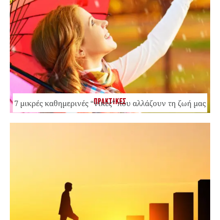
ΠΡΑΚΤΙΚΕΣ
7 μικρές καθημερινές “νίκες” που αλλάζουν τη ζωή μας