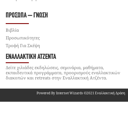
ΠΡΌΣΩΠΑ – ΓΝΏΣΗ
Βιβλία
Προσωπικότητες
Τροφή Για Σκέψη
ΕΝΑΛΛΑΚΤΙΚΉ ΑΤΖΈΝΤΑ
Δείτε χιλιάδες εκδηλώσεις, σεμινάρια, μαθήματα,
εκπαιδευτικά προγράμματα, προορισμούς εναλλακτικών
διακοπών και retreats στην Εναλλακτική Ατζέντα.
Powered By Internet Wizards ©2021 Εναλλακτική Δράση