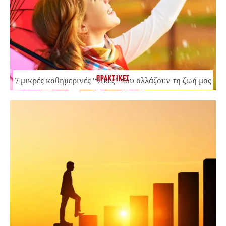
ΠΡΑΚΤΙΚΕΣ
7 μικρές καθημερινές “νίκες” που αλλάζουν τη ζωή μας