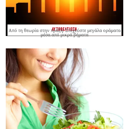
ΑΥΤΟΒΕΛΤΙΩΣΗ
Από τη θεωρία στην πράξη: Στοχεύστε μεγάλα οράματα
μέσα από μικρά βήματα