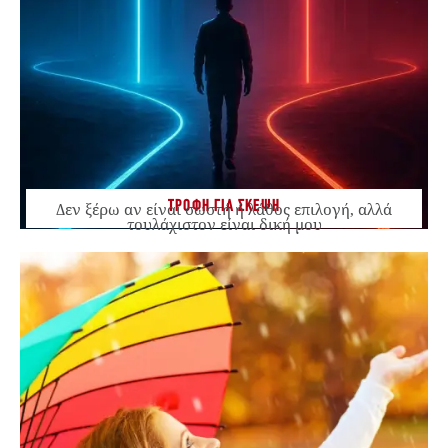
ΤΡΟΦΗ ΓΙΑ ΣΚΕΨΗ
Δεν ξέρω αν είναι σωστή ή λάθος επιλογή, αλλά
τουλάχιστον είναι δική μου