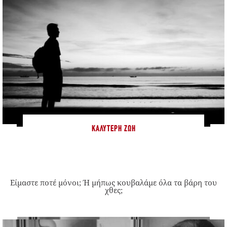
ΚΑΛΎΤΕΡΗ ΖΩΉ
Είμαστε ποτέ μόνοι; Ή μήπως κουβαλάμε όλα τα βάρη του
χθες;