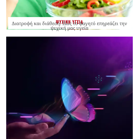
ΨΥΧΙΚΗ ΥΓΕΙΑ
Διατροφή και διάθεση: Πώς το φαγητό επηρεάζει την
ψυχική μας υγεία