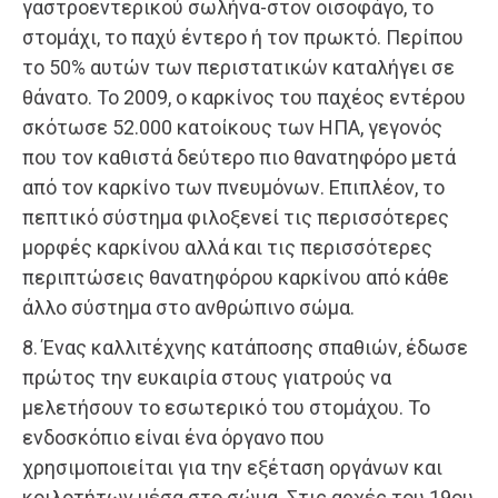
γαστροεντερικού σωλήνα-στον οισοφάγο, το
στομάχι, το παχύ έντερο ή τον πρωκτό. Περίπου
το 50% αυτών των περιστατικών καταλήγει σε
θάνατο. Το 2009, ο καρκίνος του παχέος εντέρου
σκότωσε 52.000 κατοίκους των ΗΠΑ, γεγονός
που τον καθιστά δεύτερο πιο θανατηφόρο μετά
από τον καρκίνο των πνευμόνων. Επιπλέον, το
πεπτικό σύστημα φιλοξενεί τις περισσότερες
μορφές καρκίνου αλλά και τις περισσότερες
περιπτώσεις θανατηφόρου καρκίνου από κάθε
άλλο σύστημα στο ανθρώπινο σώμα.
8. Ένας καλλιτέχνης κατάποσης σπαθιών, έδωσε
πρώτος την ευκαιρία στους γιατρούς να
μελετήσουν το εσωτερικό του στομάχου. Το
ενδοσκόπιο είναι ένα όργανο που
χρησιμοποιείται για την εξέταση οργάνων και
κοιλοτήτων μέσα στο σώμα. Στις αρχές του 19ου