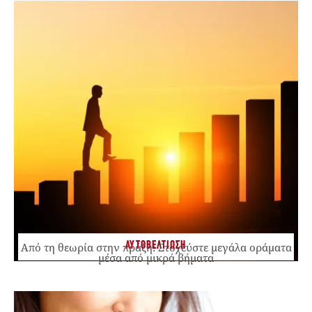
ΑΥΤΟΒΕΛΤΙΩΣΗ
Από τη θεωρία στην πράξη: Στοχεύστε μεγάλα οράματα
μέσα από μικρά βήματα