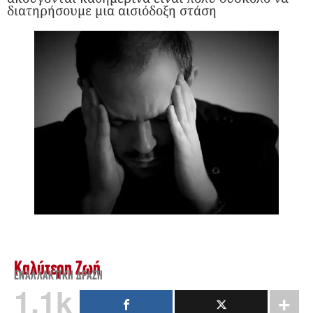
διατηρήσουμε μια αισιόδοξη στάση
Καλύτερη Ζωή
ΕΝΑΛΛΑΚΤΙΚΉ ΔΡΆΣΗ
1.1k