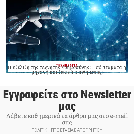
ΤΕΧΝΟΛΟΓΙΑ
Η εξέλιξη της τεχνητής νοημοσύνης: Πού σταματά η
μηχανή και ξεκινά ο άνθρωπος;
Εγγραφείτε στο Newsletter
μας
Λάβετε καθημερινά τα άρθρα μας στο e-mail
σας
ΠΟΛΙΤΙΚΗ ΠΡΟΣΤΑΣΙΑΣ ΑΠΟΡΡΗΤΟΥ