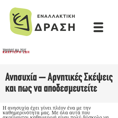
ΤΡΌΠΟΣ ΝΑ ΖΕΙΣ
ΚΑΛΎΤΕΡΗ ΖΩΉ
Ανησυχία – Αρνητικές Σκέψεις
και πως να αποδεσμευτείτε
Η ανησυχία έχει γίνει πλέον ένα με την
καθημερινότητα μας. Με όλα αυτά που
ακούγονται καθημερινά είναι πολύ δύσκολο να