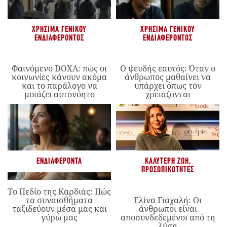
ΧΡΉΣΙΜΑ ΓΕΝΙΚΟΎ
ΧΡΉΣΙΜΑ ΓΕΝΙΚΟΎ
ΕΝΔΙΑΦΈΡΟΝΤΟΣ
ΕΝΔΙΑΦΈΡΟΝΤΟΣ
Φαινόμενο DOXA: πώς οι
Ο ψευδής εαυτός: Όταν ο
κοινωνίες κάνουν ακόμα
άνθρωπος μαθαίνει να
και το παράλογο να
υπάρχει όπως τον
μοιάζει αυτονόητο
χρειάζονται
ΕΝΔΙΑΦΈΡΟΝΤΑ
ΚΑΛΎΤΕΡΗ ΖΩΉ
,
ΠΡΟΣΩΠΙΚΌΤΗΤΕΣ
Το Πεδίο της Καρδιάς: Πώς
τα συναισθήματα
Ελίνα Γιαχαλή: Οι
ταξιδεύουν μέσα μας και
άνθρωποι είναι
γύρω μας
αποσυνδεδεμένοι από τη
λύση