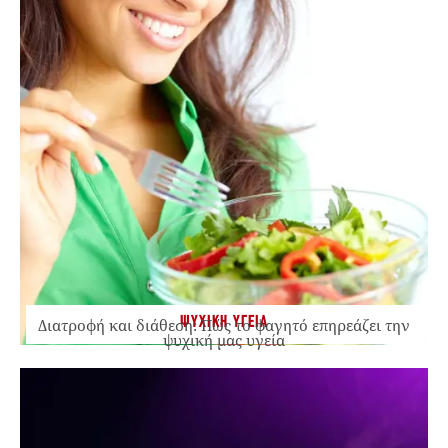
ΨΥΧΙΚΗ ΥΓΕΙΑ
Διατροφή και διάθεση: Πώς το φαγητό επηρεάζει την
ψυχική μας υγεία