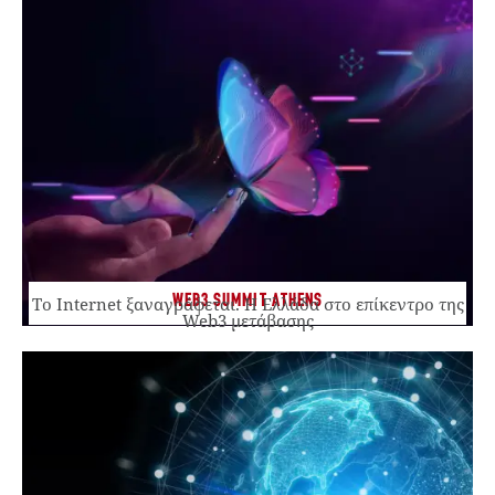
WEB3 SUMMIT ATHENS
Το Internet ξαναγράφεται. Η Ελλάδα στο επίκεντρο της
Web3 μετάβασης