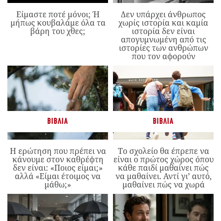
Είμαστε ποτέ μόνοι; Ή
Δεν υπάρχει άνθρωπος
μήπως κουβαλάμε όλα τα
χωρίς ιστορία και καμία
βάρη του χθες;
ιστορία δεν είναι
απογυμνωμένη από τις
ιστορίες των ανθρώπων
που τον αφορούν
ΒΙΒΛΊΑ
ΒΙΒΛΊΑ
Η ερώτηση που πρέπει να
Το σχολείο θα έπρεπε να
κάνουμε στον καθρέφτη
είναι ο πρώτος χώρος όπου
δεν είναι: «Ποιος είμαι;»
κάθε παιδί μαθαίνει πώς
αλλά «Είμαι έτοιμος να
να μαθαίνει. Αντί γι’ αυτό,
μάθω;»
μαθαίνει πώς να χωρά