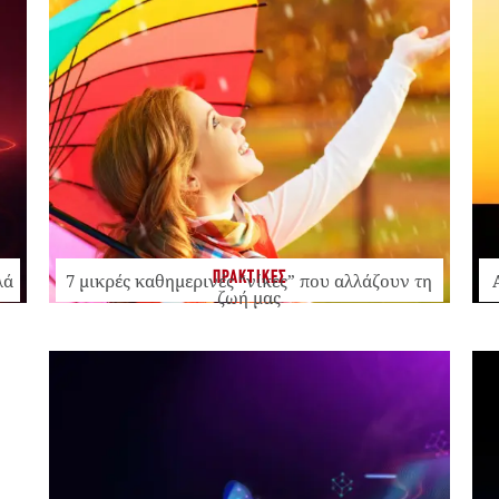
ΠΡΑΚΤΙΚΕΣ
λά
7 μικρές καθημερινές “νίκες” που αλλάζουν τη
ζωή μας