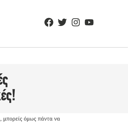
ές
ές!
ς, μπορείς όμως πάντα να