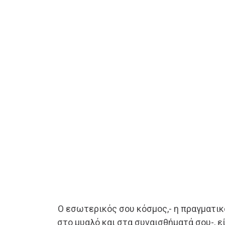
Ο εσωτερικός σου κόσμος,- η πραγματι
στο μυαλό και στα συναισθήματά σου-, ε