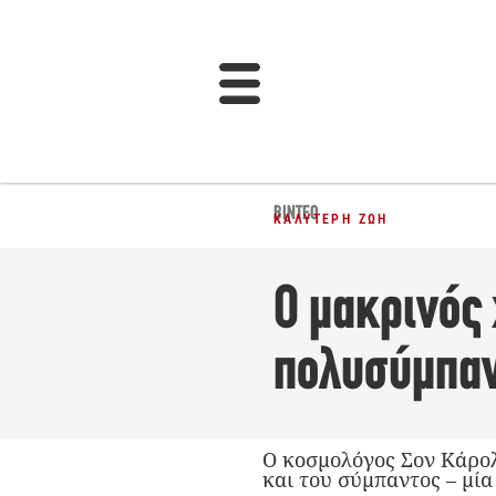
ΒΊΝΤΕΟ
ΚΑΛΎΤΕΡΗ ΖΩΉ
Ο μακρινός 
πολυσύμπαν
O κοσμολόγος Σον Κάρολ 
και του σύμπαντος – μί