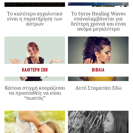
Το καλύτερο αγχολυτικό
Το Syros Healing Waves
είναι η παρατήρηση των
επαναλαμβάνεται για
άστρων
δεύτερη χρονιά και είναι
ακόμα μεγαλύτερο
ΚΑΛΎΤΕΡΗ ΖΩΉ
ΒΙΒΛΊΑ
Κάποια στιγμή κουράζεσαι
Αυτό Σταματάει Εδώ
να προσπαθείς να είσαι
“σωστός”