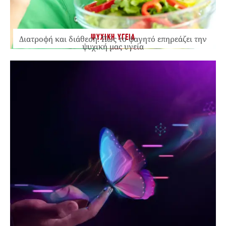
ΨΥΧΙΚΗ ΥΓΕΙΑ
Διατροφή και διάθεση: Πώς το φαγητό επηρεάζει την
ψυχική μας υγεία