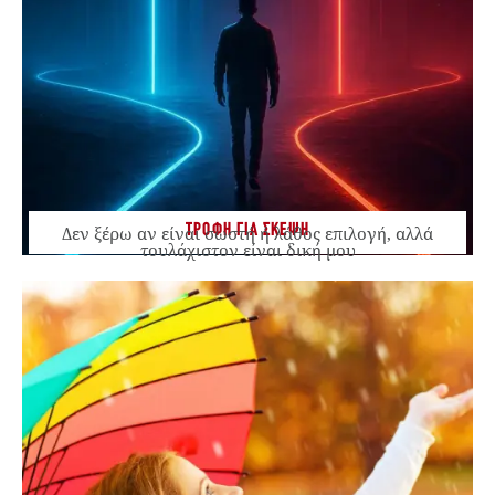
ΤΡΟΦΗ ΓΙΑ ΣΚΕΨΗ
Δεν ξέρω αν είναι σωστή ή λάθος επιλογή, αλλά
τουλάχιστον είναι δική μου