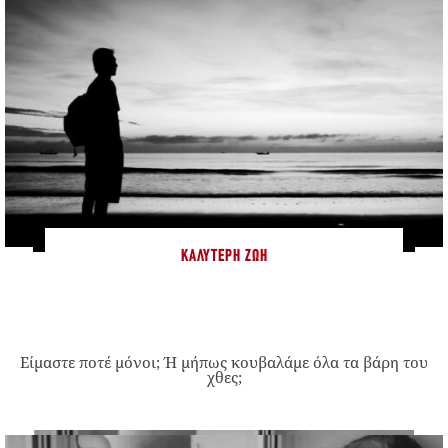
ΚΑΛΎΤΕΡΗ ΖΩΉ
Είμαστε ποτέ μόνοι; Ή μήπως κουβαλάμε όλα τα βάρη του
χθες;