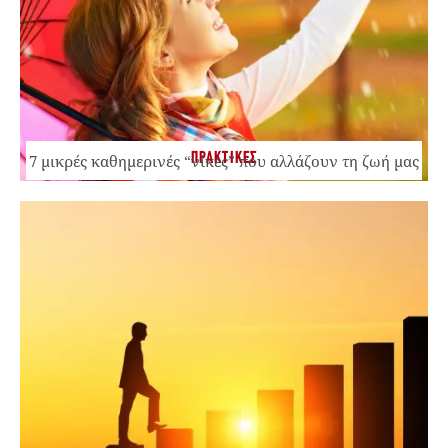
ΠΡΑΚΤΙΚΕΣ
7 μικρές καθημερινές “νίκες” που αλλάζουν τη ζωή μας