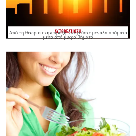
ΑΥΤΟΒΕΛΤΙΩΣΗ
Από τη θεωρία στην πράξη: Στοχεύστε μεγάλα οράματα
μέσα από μικρά βήματα