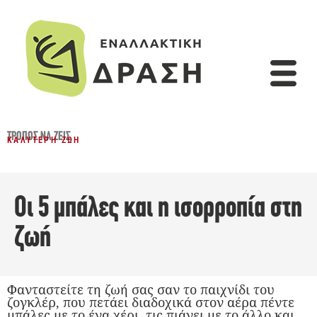
ΤΡΌΠΟΣ ΝΑ ΖΕΙΣ
ΚΑΛΎΤΕΡΗ ΖΩΉ
Οι 5 μπάλες και η ισορροπία στη
ζωή
Φανταστείτε τη ζωή σας σαν το παιχνίδι του
ζογκλέρ, που πετάει διαδοχικά στον αέρα πέντε
μπάλες με το ένα χέρι, τις πιάνει με το άλλο και