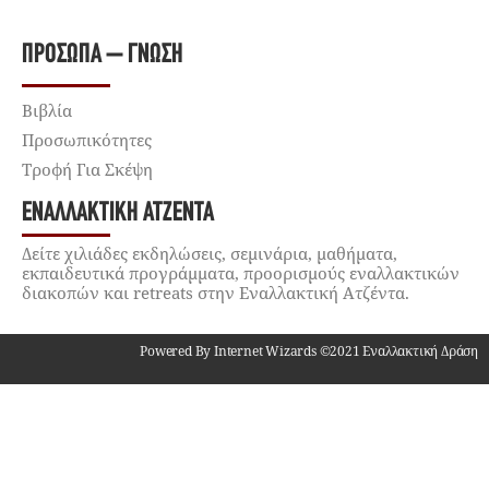
ΠΡΌΣΩΠΑ – ΓΝΏΣΗ
Βιβλία
Προσωπικότητες
Τροφή Για Σκέψη
ΕΝΑΛΛΑΚΤΙΚΉ ΑΤΖΈΝΤΑ
Δείτε χιλιάδες εκδηλώσεις, σεμινάρια, μαθήματα,
εκπαιδευτικά προγράμματα, προορισμούς εναλλακτικών
διακοπών και retreats στην Εναλλακτική Ατζέντα.
Powered By Internet Wizards ©2021 Εναλλακτική Δράση