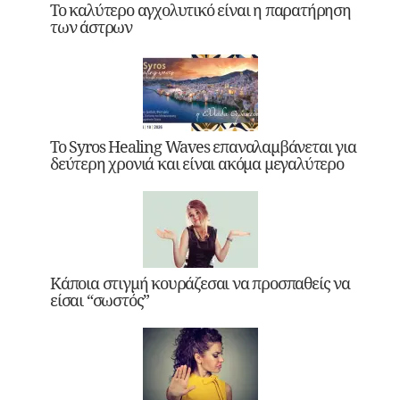
Το καλύτερο αγχολυτικό είναι η παρατήρηση
των άστρων
Το Syros Healing Waves επαναλαμβάνεται για
δεύτερη χρονιά και είναι ακόμα μεγαλύτερο
Κάποια στιγμή κουράζεσαι να προσπαθείς να
είσαι “σωστός”