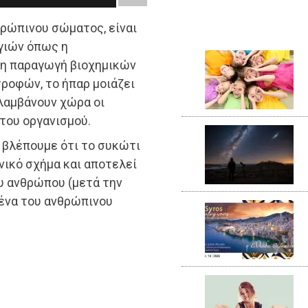
θρώπινου σώματος, είναι
ργιών όπως η
 η παραγωγή βιοχημικών
ροφών, το ήπαρ μοιάζει
 λαμβάνουν χώρα οι
του οργανισμού.
βλέπουμε ότι το συκώτι
ικό σχήμα και αποτελεί
υ ανθρώπου (μετά την
δένα του ανθρώπινου