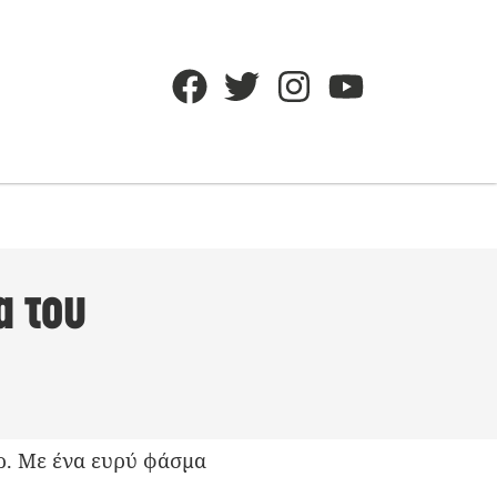
α του
αρ. Με ένα ευρύ φάσμα