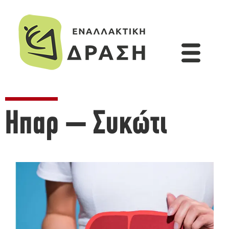
Ηπαρ – Συκώτι