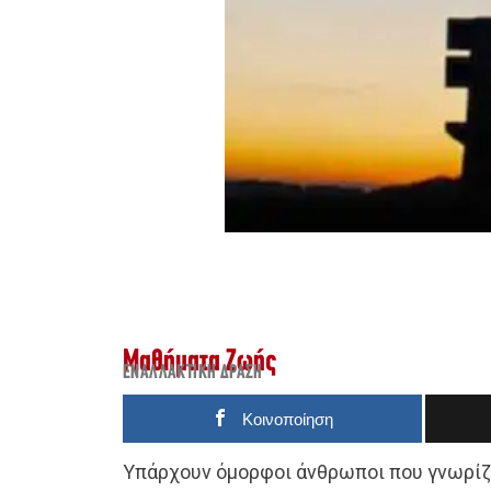
Μαθήματα Ζωής
ΕΝΑΛΛΑΚΤΙΚΉ ΔΡΆΣΗ
Κοινοποίηση
Υπάρχουν όμορφοι άνθρωποι που γνωρίζ