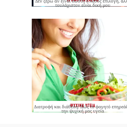
ΤΡΟΦΗ ΓΙΑ ΣΚΕΨΗ
Δεν ξέρω αν είναι σωστή ή λάθος επιλογή, αλ
τουλάχιστον είναι δική μου
ΨΥΧΙΚΗ ΥΓΕΙΑ
Διατροφή και διάθεση: Πώς το φαγητό επηρεά
την ψυχική μας υγεία