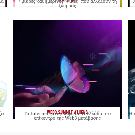
ΠΡΑΚΤΙΚΕΣ
λά
7 μικρές καθημερινές “νίκες” που αλλάζουν τη
ζωή μας
WEB3 SUMMIT ATHENS
ζει
Το Internet ξαναγράφεται. Η Ελλάδα στο
Η 
επίκεντρο της Web3 μετάβασης