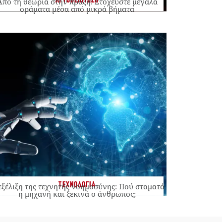
ΑΥΤΟΒΕΛΤΙΩΣΗ
Από τη θεωρία στην πράξη: Στοχεύστε μεγάλα
οράματα μέσα από μικρά βήματα
ΤΕΧΝΟΛΟΓΙΑ
εξέλιξη της τεχνητής νοημοσύνης: Πού σταματά
η μηχανή και ξεκινά ο άνθρωπος;