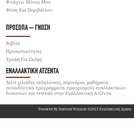
Φτιάχνω Μόνος Μου
Φύση Και Περιβάλλον
ΠΡΌΣΩΠΑ – ΓΝΏΣΗ
Βιβλία
Προσωπικότητες
Τροφή Για Σκέψη
ΕΝΑΛΛΑΚΤΙΚΉ ΑΤΖΈΝΤΑ
Δείτε χιλιάδες εκδηλώσεις, σεμινάρια, μαθήματα,
εκπαιδευτικά προγράμματα, προορισμούς εναλλακτικών
διακοπών και retreats στην Εναλλακτική Ατζέντα.
Powered By Internet Wizards ©2021 Εναλλακτική Δράση