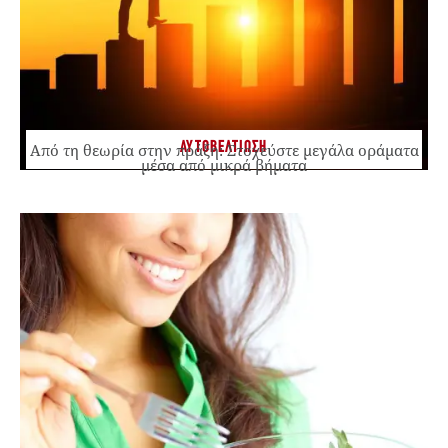
ΑΥΤΟΒΕΛΤΙΩΣΗ
Από τη θεωρία στην πράξη: Στοχεύστε μεγάλα οράματα
μέσα από μικρά βήματα