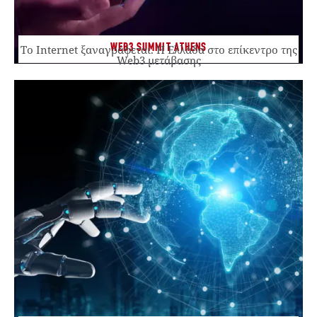
WEB3 SUMMIT ATHENS
Το Internet ξαναγράφεται. Η Ελλάδα στο επίκεντρο της
Web3 μετάβασης