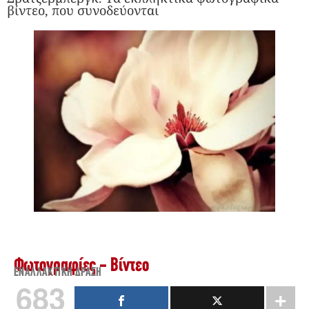
βίντεο, που συνοδεύονται
Φωτογραφίες - Βίντεο
ΕΝΑΛΛΑΚΤΙΚΉ ΔΡΆΣΗ
683