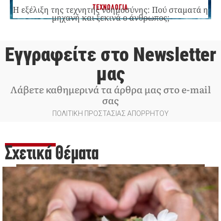
ΤΕΧΝΟΛΟΓΙΑ
Η εξέλιξη της τεχνητής νοημοσύνης: Πού σταματά η
μηχανή και ξεκινά ο άνθρωπος;
Εγγραφείτε στο Newsletter
μας
Λάβετε καθημερινά τα άρθρα μας στο e-mail
σας
ΠΟΛΙΤΙΚΗ ΠΡΟΣΤΑΣΙΑΣ ΑΠΟΡΡΗΤΟΥ
Σχετικά Θέματα