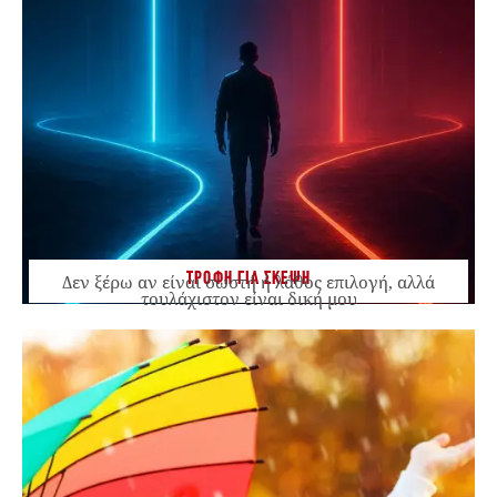
ΤΡΟΦΗ ΓΙΑ ΣΚΕΨΗ
Δεν ξέρω αν είναι σωστή ή λάθος επιλογή, αλλά
τουλάχιστον είναι δική μου