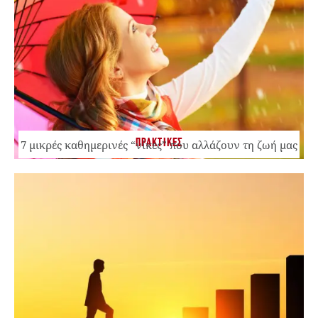
ΠΡΑΚΤΙΚΕΣ
7 μικρές καθημερινές “νίκες” που αλλάζουν τη ζωή μας