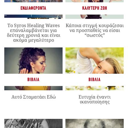
ΕΝΔΙΑΦΈΡΟΝΤΑ
ΚΑΛΎΤΕΡΗ ΖΩΉ
Το Syros Healing Waves
Κάποια στιγμή κουράζεσαι
επαναλαμβάνεται για
να προσπαθείς να είσαι
δεύτερη χρονιά και είναι
“σωστός”
ακόμα μεγαλύτερο
ΒΙΒΛΊΑ
ΒΙΒΛΊΑ
Αυτό Σταματάει Εδώ
Ευτυχία έναντι
ικανοποίησης