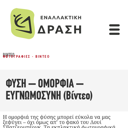
ΒΊΝΤΕΟ
ΦΩΤΟΓΡΑΦΊΕΣ - ΒΊΝΤΕΟ
ΦΥΣΗ – ΟΜΟΡΦΙΑ –
ΕΥΓΝΩΜΟΣΥΝΗ (Βίντεο)
Η ομορφιά της φύσης μπορεί εύκολα να μας
ξεφύγει – όχι όμως απ’ το φακό του Λουί
Σβατζερμπέργκ. Tα εκπληκτικά φωτογραφικά