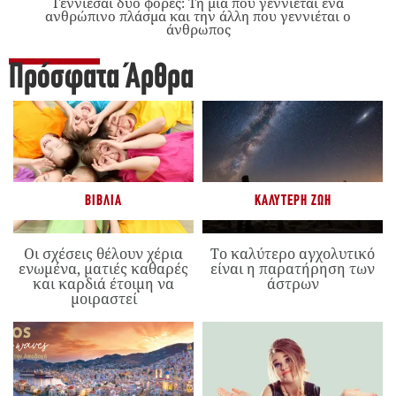
Γεννιέσαι δύο φορές: Tη μία που γεννιέται ένα
ανθρώπινο πλάσμα και την άλλη που γεννιέται ο
άνθρωπος
Πρόσφατα Άρθρα
ΒΙΒΛΊΑ
ΚΑΛΎΤΕΡΗ ΖΩΉ
Οι σχέσεις θέλουν χέρια
Το καλύτερο αγχολυτικό
ενωμένα, ματιές καθαρές
είναι η παρατήρηση των
και καρδιά έτοιμη να
άστρων
μοιραστεί