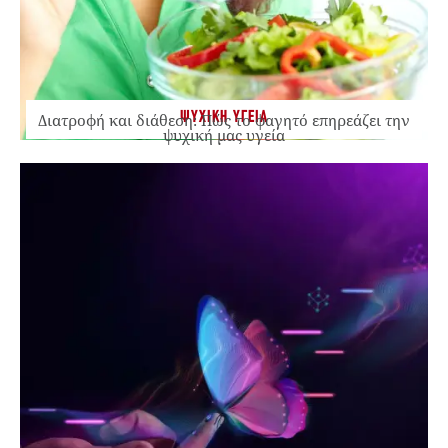
ΨΥΧΙΚΗ ΥΓΕΙΑ
Διατροφή και διάθεση: Πώς το φαγητό επηρεάζει την
ψυχική μας υγεία