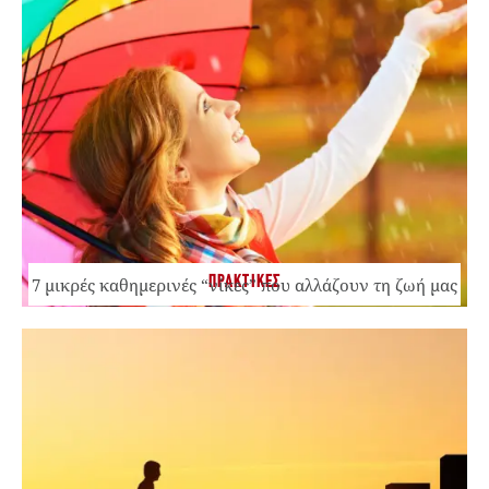
ΠΡΑΚΤΙΚΕΣ
7 μικρές καθημερινές “νίκες” που αλλάζουν τη ζωή μας