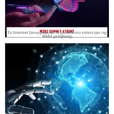
WEB3 SUMMIT ATHENS
Το Internet ξαναγράφεται. Η Ελλάδα στο επίκεντρο της
Web3 μετάβασης