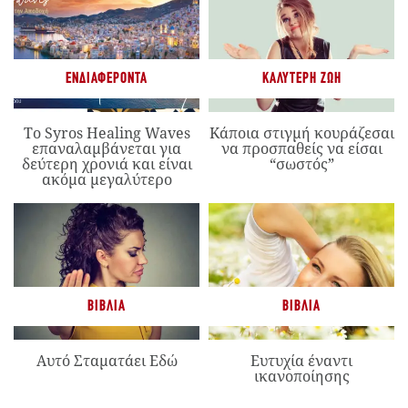
ΕΝΔΙΑΦΈΡΟΝΤΑ
ΚΑΛΎΤΕΡΗ ΖΩΉ
Το Syros Healing Waves
Κάποια στιγμή κουράζεσαι
επαναλαμβάνεται για
να προσπαθείς να είσαι
δεύτερη χρονιά και είναι
“σωστός”
ακόμα μεγαλύτερο
ΒΙΒΛΊΑ
ΒΙΒΛΊΑ
Αυτό Σταματάει Εδώ
Ευτυχία έναντι
ικανοποίησης