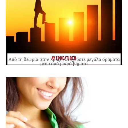
ΑΥΤΟΒΕΛΤΙΩΣΗ
Από τη θεωρία στην πράξη: Στοχεύστε μεγάλα οράματα
μέσα από μικρά βήματα