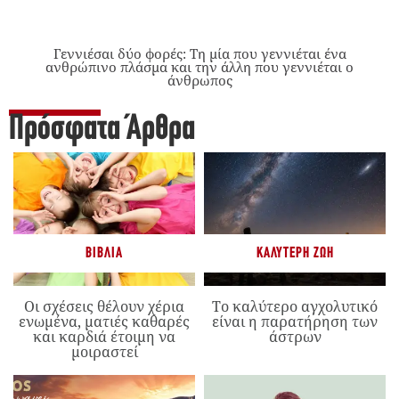
Γεννιέσαι δύο φορές: Tη μία που γεννιέται ένα
ανθρώπινο πλάσμα και την άλλη που γεννιέται ο
άνθρωπος
Πρόσφατα Άρθρα
ΒΙΒΛΊΑ
ΚΑΛΎΤΕΡΗ ΖΩΉ
Οι σχέσεις θέλουν χέρια
Το καλύτερο αγχολυτικό
ενωμένα, ματιές καθαρές
είναι η παρατήρηση των
και καρδιά έτοιμη να
άστρων
μοιραστεί