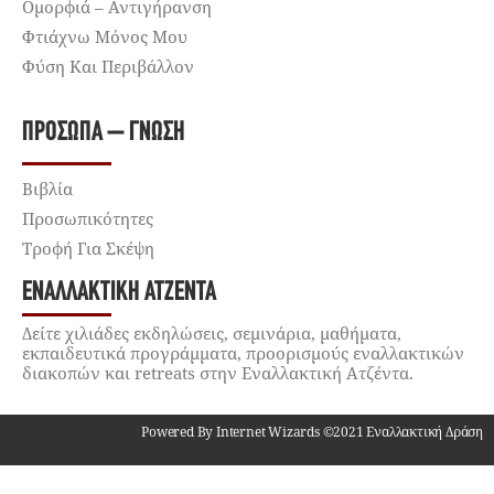
Ομορφιά – Αντιγήρανση
Φτιάχνω Μόνος Μου
Φύση Και Περιβάλλον
ΠΡΌΣΩΠΑ – ΓΝΏΣΗ
Βιβλία
Προσωπικότητες
Τροφή Για Σκέψη
ΕΝΑΛΛΑΚΤΙΚΉ ΑΤΖΈΝΤΑ
Δείτε χιλιάδες εκδηλώσεις, σεμινάρια, μαθήματα,
εκπαιδευτικά προγράμματα, προορισμούς εναλλακτικών
διακοπών και retreats στην Εναλλακτική Ατζέντα.
Powered By Internet Wizards ©2021 Εναλλακτική Δράση