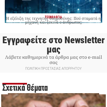
ΤΕΧΝΟΛΟΓΙΑ
Η εξέλιξη της τεχνητής νοημοσύνης: Πού σταματά η
μηχανή και ξεκινά ο άνθρωπος;
Εγγραφείτε στο Newsletter
μας
Λάβετε καθημερινά τα άρθρα μας στο e-mail
σας
ΠΟΛΙΤΙΚΗ ΠΡΟΣΤΑΣΙΑΣ ΑΠΟΡΡΗΤΟΥ
Σχετικά Θέματα