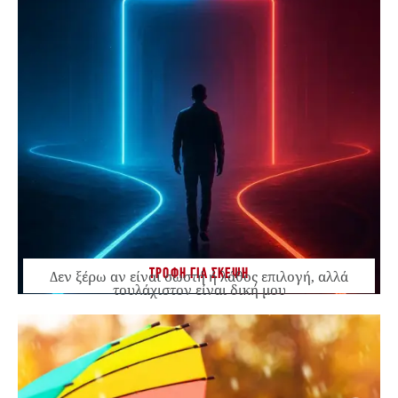
ΤΡΟΦΗ ΓΙΑ ΣΚΕΨΗ
Δεν ξέρω αν είναι σωστή ή λάθος επιλογή, αλλά
τουλάχιστον είναι δική μου