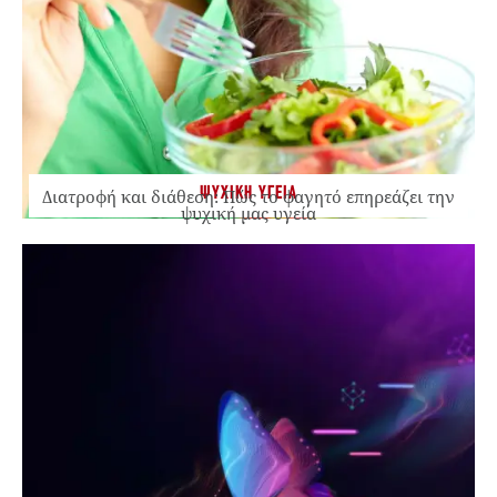
ΨΥΧΙΚΗ ΥΓΕΙΑ
Διατροφή και διάθεση: Πώς το φαγητό επηρεάζει την
ψυχική μας υγεία