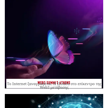
WEB3 SUMMIT ATHENS
Το Internet ξαναγράφεται. Η Ελλάδα στο επίκεντρο της
Web3 μετάβασης