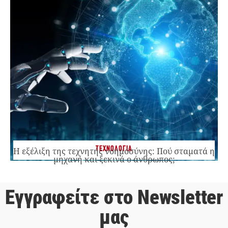
ΤΕΧΝΟΛΟΓΙΑ
Η εξέλιξη της τεχνητής νοημοσύνης: Πού σταματά η
μηχανή και ξεκινά ο άνθρωπος;
Εγγραφείτε στο Newsletter
μας