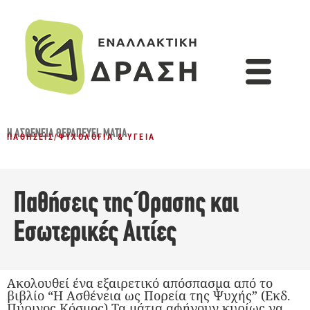
Η ΑΣΘΈΝΕΙΑ ΘΕΡΑΠΕΎΕΙ
,
ΜΆΤΙΑ
ΠΑΘΉΣΕΙΣ
/
ΨΥΧΟΛΟΓΊΑ & ΥΓΕΊΑ
Παθήσεις της Όρασης και
Εσωτερικές Αιτίες
Ακολουθεί ένα εξαιρετικό απόσπασμα από το
βιβλίο “Η Ασθένεια ως Πορεία της Ψυχής” (Εκδ.
Πύρινος Κόσμος) Τα μάτια αφήνουν κυρίως να