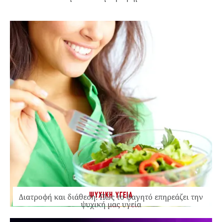
ΨΥΧΙΚΗ ΥΓΕΙΑ
Διατροφή και διάθεση: Πώς το φαγητό επηρεάζει την
ψυχική μας υγεία