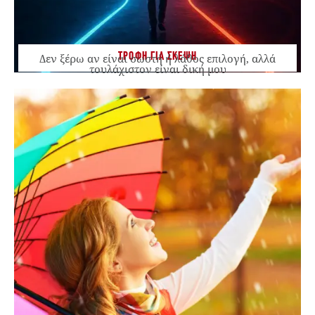
ΤΡΟΦΗ ΓΙΑ ΣΚΕΨΗ
Δεν ξέρω αν είναι σωστή ή λάθος επιλογή, αλλά
τουλάχιστον είναι δική μου