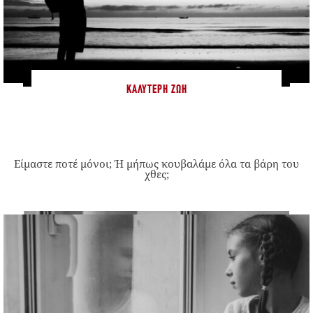
ΚΑΛΎΤΕΡΗ ΖΩΉ
Είμαστε ποτέ μόνοι; Ή μήπως κουβαλάμε όλα τα βάρη του
χθες;