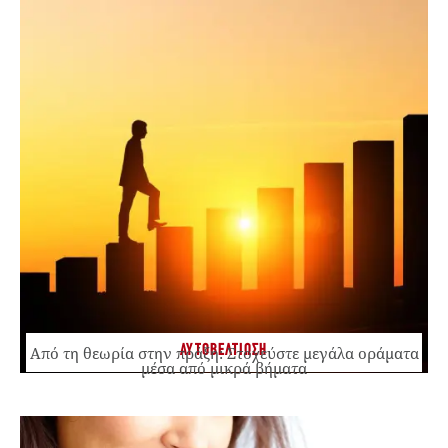
ΑΥΤΟΒΕΛΤΙΩΣΗ
Από τη θεωρία στην πράξη: Στοχεύστε μεγάλα οράματα
μέσα από μικρά βήματα