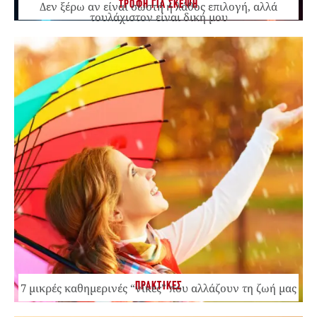
ΤΡΟΦΗ ΓΙΑ ΣΚΕΨΗ
Δεν ξέρω αν είναι σωστή ή λάθος επιλογή, αλλά
τουλάχιστον είναι δική μου
ΠΡΑΚΤΙΚΕΣ
7 μικρές καθημερινές “νίκες” που αλλάζουν τη ζωή μας