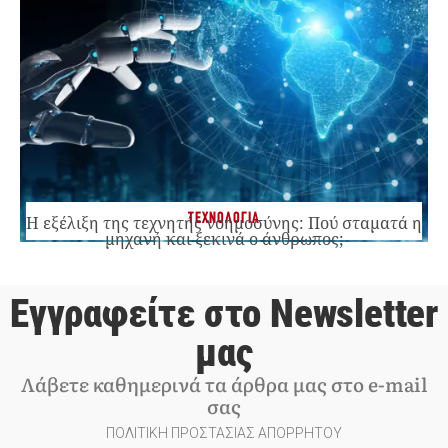
ΤΕΧΝΟΛΟΓΙΑ
Η εξέλιξη της τεχνητής νοημοσύνης: Πού σταματά η
μηχανή και ξεκινά ο άνθρωπος;
Εγγραφείτε στο Newsletter
μας
Λάβετε καθημερινά τα άρθρα μας στο e-mail
σας
ΠΟΛΙΤΙΚΗ ΠΡΟΣΤΑΣΙΑΣ ΑΠΟΡΡΗΤΟΥ