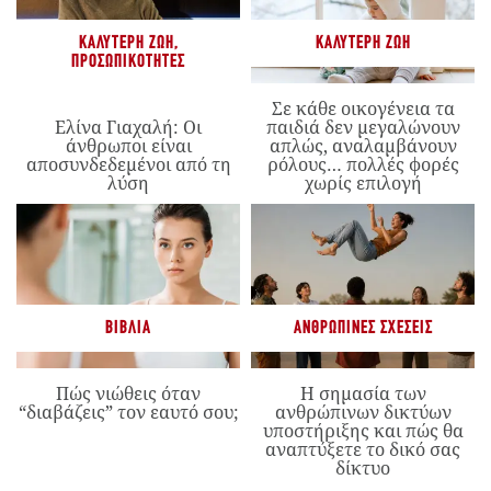
ΚΑΛΎΤΕΡΗ ΖΩΉ
,
ΚΑΛΎΤΕΡΗ ΖΩΉ
ΠΡΟΣΩΠΙΚΌΤΗΤΕΣ
Σε κάθε οικογένεια τα
Ελίνα Γιαχαλή: Οι
παιδιά δεν μεγαλώνουν
άνθρωποι είναι
απλώς, αναλαμβάνουν
αποσυνδεδεμένοι από τη
ρόλους… πολλές φορές
λύση
χωρίς επιλογή
ΒΙΒΛΊΑ
ΑΝΘΡΏΠΙΝΕΣ ΣΧΈΣΕΙΣ
Πώς νιώθεις όταν
Η σημασία των
“διαβάζεις” τον εαυτό σου;
ανθρώπινων δικτύων
υποστήριξης και πώς θα
αναπτύξετε το δικό σας
δίκτυο