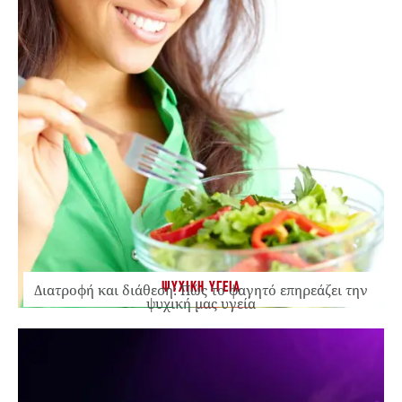
ΨΥΧΙΚΗ ΥΓΕΙΑ
Διατροφή και διάθεση: Πώς το φαγητό επηρεάζει την
ψυχική μας υγεία