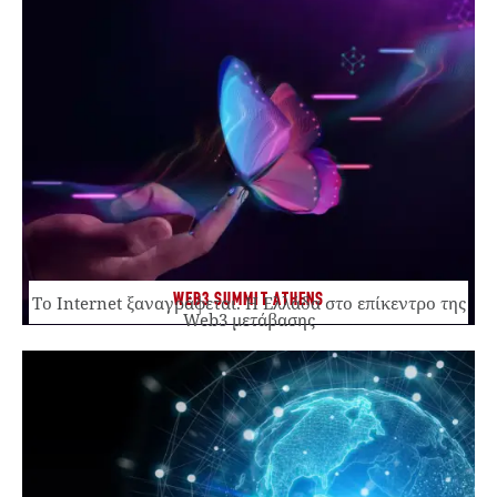
WEB3 SUMMIT ATHENS
Το Internet ξαναγράφεται. Η Ελλάδα στο επίκεντρο της
Web3 μετάβασης