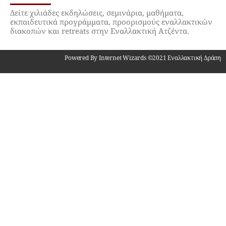
Δείτε χιλιάδες εκδηλώσεις, σεμινάρια, μαθήματα,
εκπαιδευτικά προγράμματα, προορισμούς εναλλακτικών
διακοπών και retreats στην Εναλλακτική Ατζέντα.
Powered By Internet Wizards ©2021 Εναλλακτική Δράση