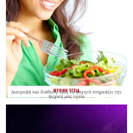
ΨΥΧΙΚΗ ΥΓΕΙΑ
Διατροφή και διάθεση: Πώς το φαγητό επηρεάζει την
ψυχική μας υγεία