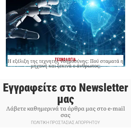
ΤΕΧΝΟΛΟΓΙΑ
Η εξέλιξη της τεχνητής νοημοσύνης: Πού σταματά η
μηχανή και ξεκινά ο άνθρωπος;
Εγγραφείτε στο Newsletter
μας
Λάβετε καθημερινά τα άρθρα μας στο e-mail
σας
ΠΟΛΙΤΙΚΗ ΠΡΟΣΤΑΣΙΑΣ ΑΠΟΡΡΗΤΟΥ