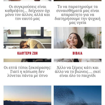
Οι συγκρούσεις είναι
Το να παρατηρούμε τα
καθρέφτες… δείχνουν όχι
συναισθήματά μας είναι
μόνο τον άλλον, αλλά και
απαραίτητο για να
τον εαυτό μας
διατηρήσουμε την ψυχική
μας υγεία
ΚΑΛΎΤΕΡΗ ΖΩΉ
ΒΙΒΛΊΑ
Οι επτά τύποι ξεκούρασης:
Άλλο να ξέρεις κάτι και
Γιατί η κόπωση δεν
άλλο να το βιώνεις…. εκεί
λύνεται πάντα με ύπνο
είναι όλο το παιχνίδι