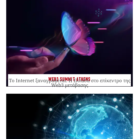
WEB3 SUMMIT ATHENS
Το Internet ξαναγράφεται. Η Ελλάδα στο επίκεντρο της
Web3 μετάβασης