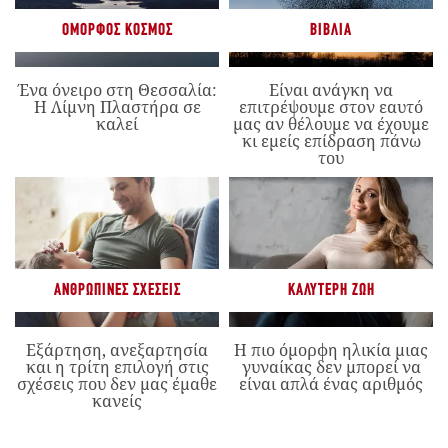
ΌΜΟΡΦΟΣ ΚΌΣΜΟΣ
ΒΙΒΛΊΑ
Ένα όνειρο στη Θεσσαλία:
Είναι ανάγκη να
Η Λίμνη Πλαστήρα σε
επιτρέψουμε στον εαυτό
καλεί
μας αν θέλουμε να έχουμε
κι εμείς επίδραση πάνω
του
ΑΝΘΡΏΠΙΝΕΣ ΣΧΈΣΕΙΣ
ΚΑΛΎΤΕΡΗ ΖΩΉ
Εξάρτηση, ανεξαρτησία
Η πιο όμορφη ηλικία μιας
και η τρίτη επιλογή στις
γυναίκας δεν μπορεί να
σχέσεις που δεν μας έμαθε
είναι απλά ένας αριθμός
κανείς