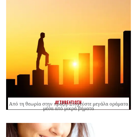
ΑΥΤΟΒΕΛΤΙΩΣΗ
Από τη θεωρία στην πράξη: Στοχεύστε μεγάλα οράματα
μέσα από μικρά βήματα