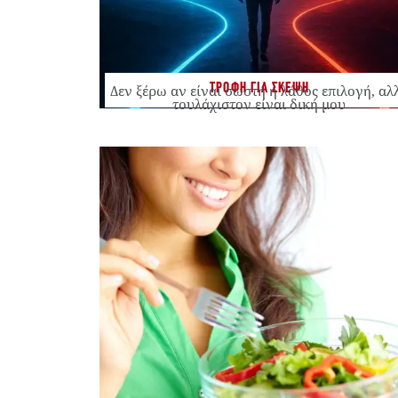
ΤΡΟΦΗ ΓΙΑ ΣΚΕΨΗ
Δεν ξέρω αν είναι σωστή ή λάθος επιλογή, αλ
τουλάχιστον είναι δική μου