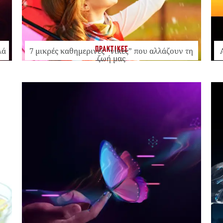
ΠΡΑΚΤΙΚΕΣ
λά
7 μικρές καθημερινές “νίκες” που αλλάζουν τη
ζωή μας