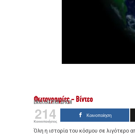
Φωτογραφίες - Βίντεο
ΕΝΑΛΛΑΚΤΙΚΉ ΔΡΆΣΗ
214
Κοινοποίηση
Κοινοποιήσεις
Όλη η ιστορία του κόσμου σε λιγότερο α