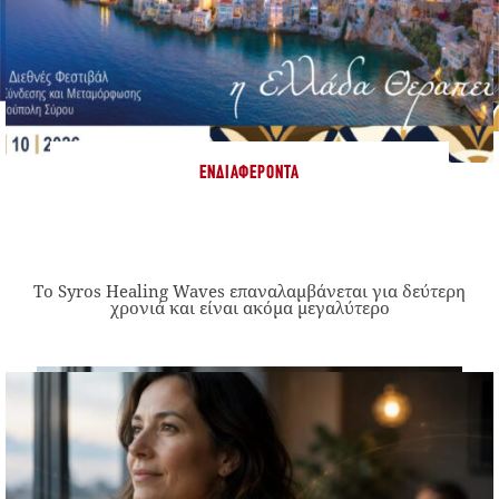
ΕΝΔΙΑΦΈΡΟΝΤΑ
Το Syros Healing Waves επαναλαμβάνεται για δεύτερη
χρονιά και είναι ακόμα μεγαλύτερο