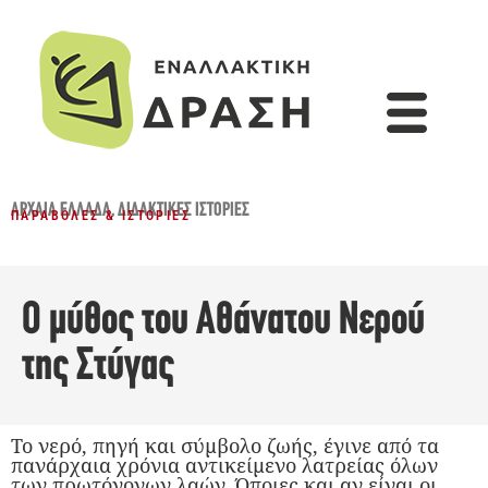
ΑΡΧΑΊΑ ΕΛΛΆΔΑ
,
ΔΙΔΑΚΤΙΚΈΣ ΙΣΤΟΡΊΕΣ
ΠΑΡΑΒΟΛΈΣ & ΙΣΤΟΡΊΕΣ
Ο μύθος του Αθάνατου Νερού
της Στύγας
Το νερό, πηγή και σύµβολο ζωής, έγινε από τα
πανάρχαια χρόνια αντικείµενο λατρείας όλων
των πρωτόγονων λαών. Όποιες και αν είναι οι