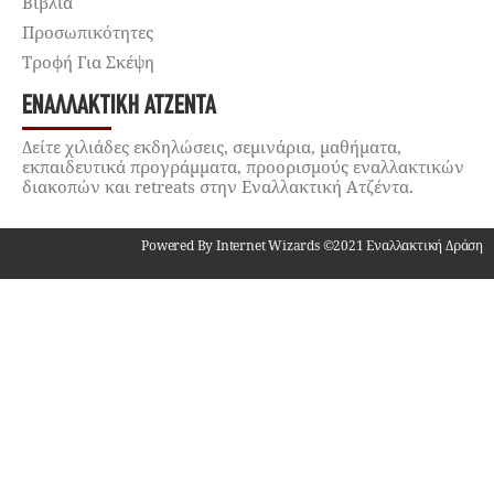
Βιβλία
Προσωπικότητες
Τροφή Για Σκέψη
ΕΝΑΛΛΑΚΤΙΚΉ ΑΤΖΈΝΤΑ
Δείτε χιλιάδες εκδηλώσεις, σεμινάρια, μαθήματα,
εκπαιδευτικά προγράμματα, προορισμούς εναλλακτικών
διακοπών και retreats στην Εναλλακτική Ατζέντα.
Powered By Internet Wizards ©2021 Εναλλακτική Δράση