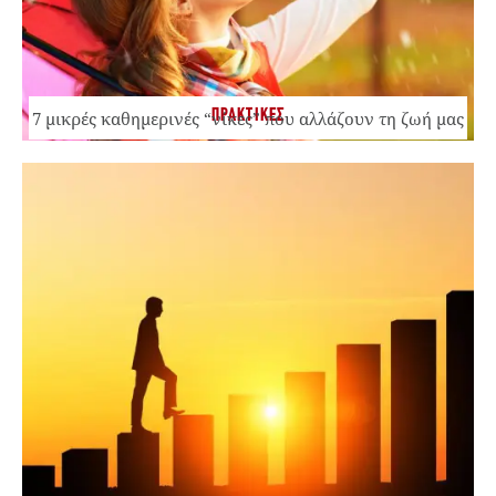
ΠΡΑΚΤΙΚΕΣ
7 μικρές καθημερινές “νίκες” που αλλάζουν τη ζωή μας