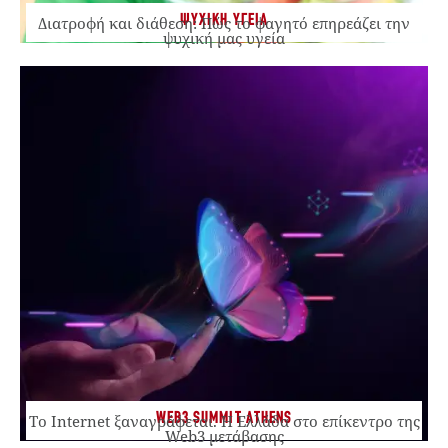
ΨΥΧΙΚΗ ΥΓΕΙΑ
Διατροφή και διάθεση: Πώς το φαγητό επηρεάζει την
ψυχική μας υγεία
WEB3 SUMMIT ATHENS
Το Internet ξαναγράφεται. Η Ελλάδα στο επίκεντρο της
Web3 μετάβασης