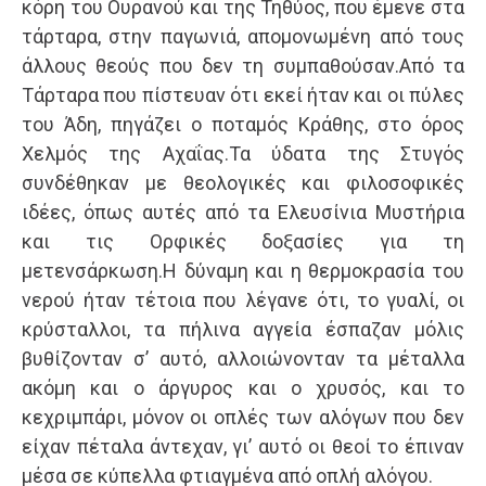
κόρη του Ουρανού και της Τηθύος, που έμενε στα
τάρταρα, στην παγωνιά, απομονωμένη από τους
άλλους θεούς που δεν τη συμπαθούσαν.Από τα
Τάρταρα που πίστευαν ότι εκεί ήταν και οι πύλες
του Άδη, πηγάζει ο ποταμός Κράθης, στο όρος
Χελμός της Αχαΐας.Τα ύδατα της Στυγός
συνδέθηκαν με θεολογικές και φιλοσοφικές
ιδέες, όπως αυτές από τα Ελευσίνια Μυστήρια
και τις Ορφικές δοξασίες για τη
μετενσάρκωση.Η δύναμη και η θερμοκρασία του
νερού ήταν τέτοια που λέγανε ότι, το γυαλί, οι
κρύσταλλοι, τα πήλινα αγγεία έσπαζαν μόλις
βυθίζονταν σ’ αυτό, αλλοιώνονταν τα μέταλλα
ακόμη και ο άργυρος και ο χρυσός, και το
κεχριμπάρι, μόνον οι οπλές των αλόγων που δεν
είχαν πέταλα άντεχαν, γι’ αυτό οι θεοί το έπιναν
μέσα σε κύπελλα φτιαγμένα από οπλή αλόγου.