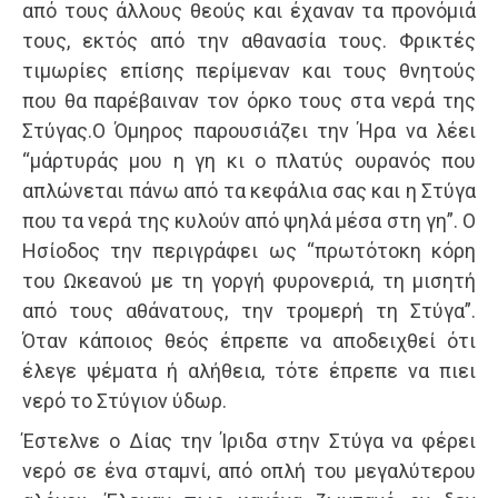
από τους άλλους θεούς και έχαναν τα προνόµιά
τους, εκτός από την αθανασία τους. Φρικτές
τιµωρίες επίσης περίµεναν και τους θνητούς
που θα παρέβαιναν τον όρκο τους στα νερά της
Στύγας.Ο Όμηρος παρουσιάζει την Ήρα να λέει
“μάρτυράς μου η γη κι ο πλατύς ουρανός που
απλώνεται πάνω από τα κεφάλια σας και η Στύγα
που τα νερά της κυλούν από ψηλά μέσα στη γη”. Ο
Ησίοδος την περιγράφει ως “πρωτότοκη κόρη
του Ωκεανού με τη γοργή φυρονεριά, τη μισητή
από τους αθάνατους, την τρομερή τη Στύγα”.
Όταν κάποιος θεός έπρεπε να αποδειχθεί ότι
έλεγε ψέματα ή αλήθεια, τότε έπρεπε να πιει
νερό το Στύγιον ύδωρ.
Έστελνε ο Δίας την Ίριδα στην Στύγα να φέρει
νερό σε ένα σταμνί, από οπλή του μεγαλύτερου