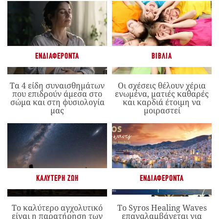
ΕΝΔΙΑΦΈΡΟΝΤΑ
ΒΙΒΛΊΑ
Τα 4 είδη συναισθημάτων
Οι σχέσεις θέλουν χέρια
που επιδρούν άμεσα στο
ενωμένα, ματιές καθαρές
σώμα και στη φυσιολογία
και καρδιά έτοιμη να
μας
μοιραστεί
ΚΑΛΎΤΕΡΗ ΖΩΉ
ΕΝΔΙΑΦΈΡΟΝΤΑ
Το καλύτερο αγχολυτικό
Το Syros Healing Waves
είναι η παρατήρηση των
επαναλαμβάνεται για