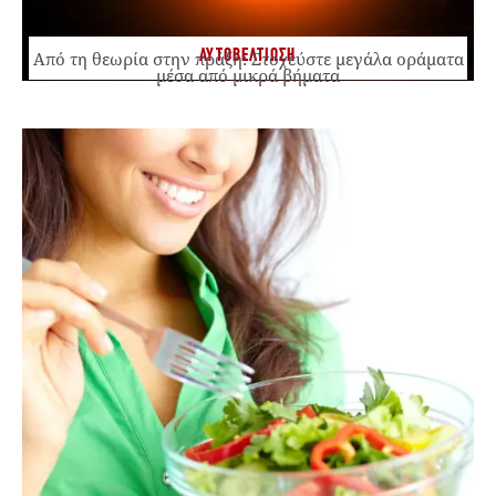
ΑΥΤΟΒΕΛΤΙΩΣΗ
Από τη θεωρία στην πράξη: Στοχεύστε μεγάλα οράματα
μέσα από μικρά βήματα