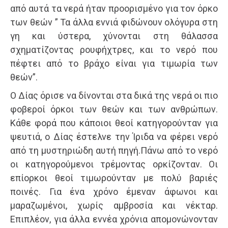
από αυτά τα νερά ήταν προορισμένο για τον όρκο
των θεών ” Τα άλλα εννιά φιδώνουν ολόγυρα στη
γη και ύστερα, χύνονται στη θάλασσα
σχηματίζοντας ρουφήχτρες, και το νερό που
πέφτει από το βράχο είναι για τιμωρία των
θεών”.
Ο ∆ίας όρισε να δίνονται στα δικά της νερά οι πιο
φοβεροί όρκοι των θεών και των ανθρώπων.
Κάθε φορά που κάποιοι θεοί κατηγορούνταν για
ψευτιά, ο ∆ίας έστελνε την Ίριδα να φέρει νερό
από τη µυστηριώδη αυτή πηγή.Πάνω από το νερό
οι κατηγορούµενοι τρέµοντας ορκίζονταν. Οι
επίορκοι θεοί τιµωρούνταν µε πολύ βαριές
ποινές. Για ένα χρόνο έµεναν άφωνοι και
µαραζωµένοι, χωρίς αµβροσία και νέκταρ.
Επιπλέον, για άλλα εννέα χρόνια αποµονώνονταν