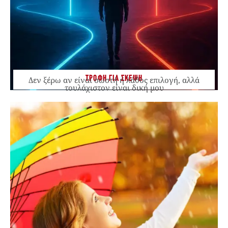
ΤΡΟΦΗ ΓΙΑ ΣΚΕΨΗ
Δεν ξέρω αν είναι σωστή ή λάθος επιλογή, αλλά
τουλάχιστον είναι δική μου