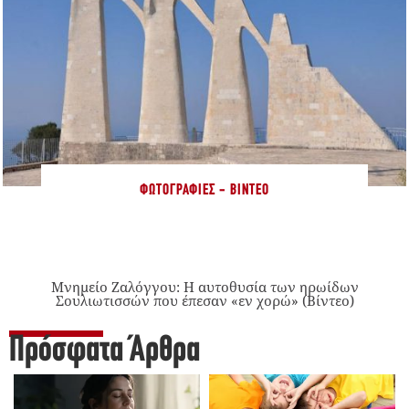
ΦΩΤΟΓΡΑΦΊΕΣ - ΒΊΝΤΕΟ
Μνημείο Ζαλόγγου: Η αυτοθυσία των ηρωίδων
Σουλιωτισσών που έπεσαν «εν χορώ» (Βίντεο)
Πρόσφατα Άρθρα