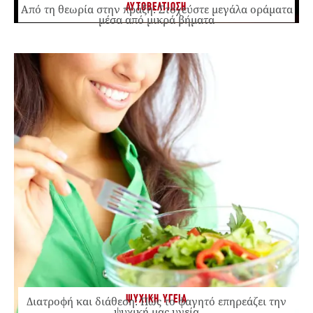
ΑΥΤΟΒΕΛΤΙΩΣΗ
Από τη θεωρία στην πράξη: Στοχεύστε μεγάλα οράματα
μέσα από μικρά βήματα
ΨΥΧΙΚΗ ΥΓΕΙΑ
Διατροφή και διάθεση: Πώς το φαγητό επηρεάζει την
ψυχική μας υγεία