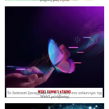
WEB3 SUMMIT ATHENS
Το Internet ξαναγράφεται. Η Ελλάδα στο επίκεντρο της
Web3 μετάβασης