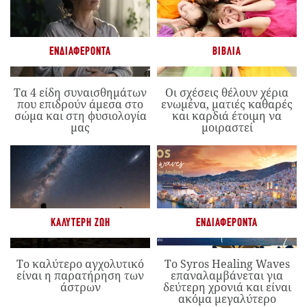
ΕΝΔΙΑΦΈΡΟΝΤΑ
ΒΙΒΛΊΑ
Τα 4 είδη συναισθημάτων
Οι σχέσεις θέλουν χέρια
που επιδρούν άμεσα στο
ενωμένα, ματιές καθαρές
σώμα και στη φυσιολογία
και καρδιά έτοιμη να
μας
μοιραστεί
ΚΑΛΎΤΕΡΗ ΖΩΉ
ΕΝΔΙΑΦΈΡΟΝΤΑ
Το καλύτερο αγχολυτικό
Το Syros Healing Waves
είναι η παρατήρηση των
επαναλαμβάνεται για
άστρων
δεύτερη χρονιά και είναι
ακόμα μεγαλύτερο