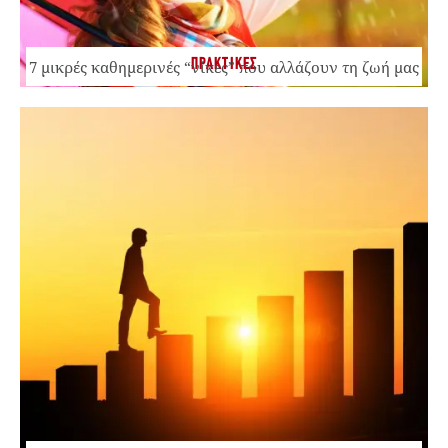
ΠΡΑΚΤΙΚΕΣ
7 μικρές καθημερινές “νίκες” που αλλάζουν τη ζωή μας