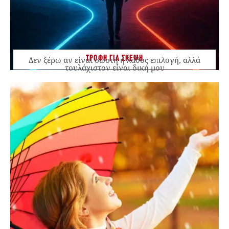
ΤΡΟΦΗ ΓΙΑ ΣΚΕΨΗ
Δεν ξέρω αν είναι σωστή ή λάθος επιλογή, αλλά
τουλάχιστον είναι δική μου