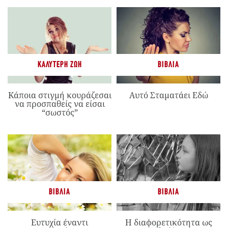
ΚΑΛΎΤΕΡΗ ΖΩΉ
ΒΙΒΛΊΑ
Κάποια στιγμή κουράζεσαι
Αυτό Σταματάει Εδώ
να προσπαθείς να είσαι
“σωστός”
ΒΙΒΛΊΑ
ΒΙΒΛΊΑ
Ευτυχία έναντι
Η διαφορετικότητα ως