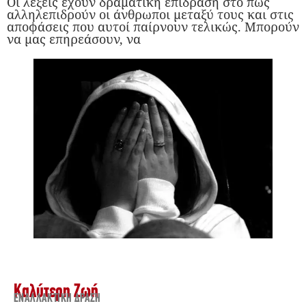
Οι λέξεις έχουν δραματική επίδραση στο πως
αλληλεπιδρούν οι άνθρωποι μεταξύ τους και στις
αποφάσεις που αυτοί παίρνουν τελικώς. Μπορούν
να μας επηρεάσουν, να
Καλύτερη Ζωή
ΕΝΑΛΛΑΚΤΙΚΉ ΔΡΆΣΗ