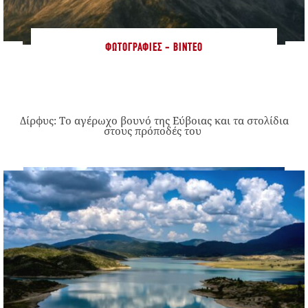
ΦΩΤΟΓΡΑΦΊΕΣ - ΒΊΝΤΕΟ
Δίρφυς: Το αγέρωχο βουνό της Εύβοιας και τα στολίδια
στους πρόποδές του