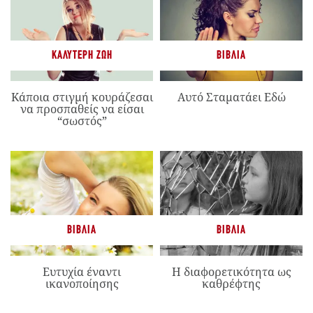
ΚΑΛΎΤΕΡΗ ΖΩΉ
ΒΙΒΛΊΑ
Κάποια στιγμή κουράζεσαι
Αυτό Σταματάει Εδώ
να προσπαθείς να είσαι
“σωστός”
ΒΙΒΛΊΑ
ΒΙΒΛΊΑ
Ευτυχία έναντι
Η διαφορετικότητα ως
ικανοποίησης
καθρέφτης