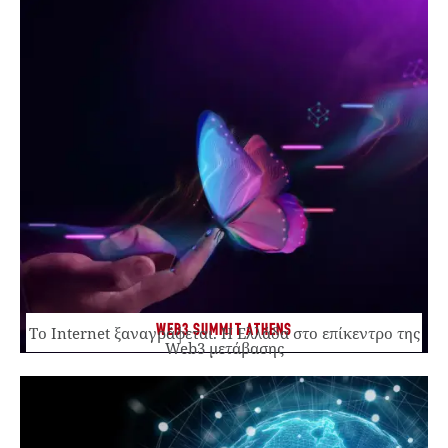
WEB3 SUMMIT ATHENS
Το Internet ξαναγράφεται. Η Ελλάδα στο επίκεντρο της
Web3 μετάβασης