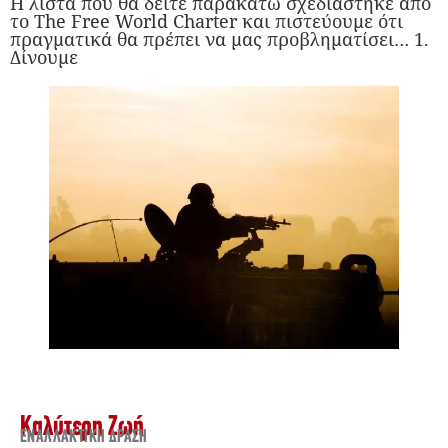
Η λίστα που θα δείτε παρακάτω σχεδιάστηκε από
το The Free World Charter και πιστεύουμε ότι
πραγματικά θα πρέπει να μας προβληματίσει… 1.
Δίνουμε
Καλύτερη Ζωή
ΕΝΑΛΛΑΚΤΙΚΉ ΔΡΆΣΗ