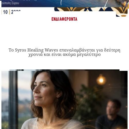
ΕΝΔΙΑΦΈΡΟΝΤΑ
Το Syros Healing Waves επαναλαμβάνεται για δεύτερη
χρονιά και είναι ακόμα μεγαλύτερο