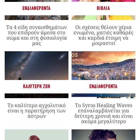
ΕΝΔΙΑΦΈΡΟΝΤΑ
ΒΙΒΛΊΑ
Τα 4 είδη συναισθημάτων
Οι σχέσεις θέλουν χέρια
που επιδρούν άμεσα στο
ενωμένα, ματιές καθαρές
σώμα και στη φυσιολογία
και καρδιά έτοιμη να
μας
μοιραστεί
ΚΑΛΎΤΕΡΗ ΖΩΉ
ΕΝΔΙΑΦΈΡΟΝΤΑ
Το καλύτερο αγχολυτικό
Το Syros Healing Waves
είναι η παρατήρηση των
επαναλαμβάνεται για
άστρων
δεύτερη χρονιά και είναι
ακόμα μεγαλύτερο