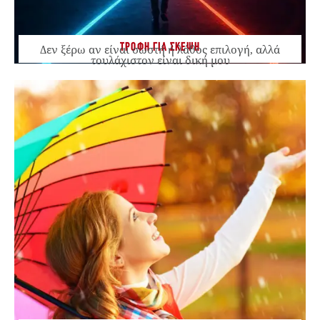
ΤΡΟΦΗ ΓΙΑ ΣΚΕΨΗ
Δεν ξέρω αν είναι σωστή ή λάθος επιλογή, αλλά
τουλάχιστον είναι δική μου