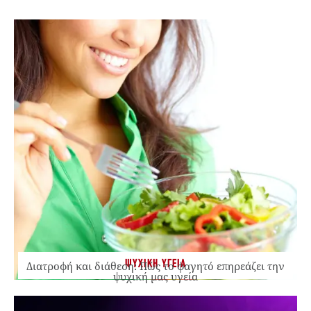
ΨΥΧΙΚΗ ΥΓΕΙΑ
Διατροφή και διάθεση: Πώς το φαγητό επηρεάζει την
ψυχική μας υγεία