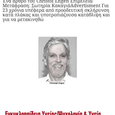
Ένα άρθρο του Christof Engen Επιμέλεια/
Μετάφραση: Σωτηρία ΚακαγιάAdvertisment Για
23 χρόνια υπέφερα από προοδευτική σκλήρυνση
κατά πλάκας και υποτροπιάζουσα κατάθλιψη και
για να μετακινηθώ
Εγκυκλοπαίδεια Υγείας
/
Ψυχολογία & Υγεία