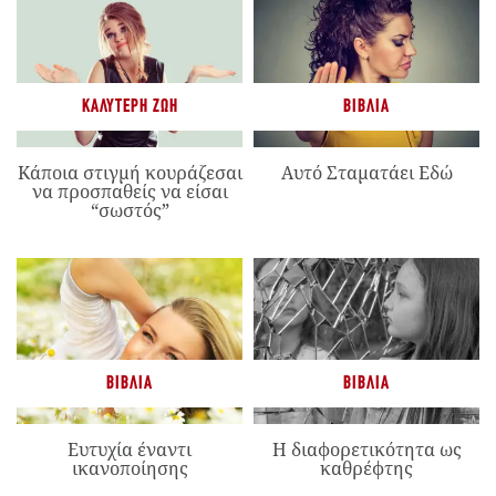
ΚΑΛΎΤΕΡΗ ΖΩΉ
ΒΙΒΛΊΑ
Κάποια στιγμή κουράζεσαι
Αυτό Σταματάει Εδώ
να προσπαθείς να είσαι
“σωστός”
ΒΙΒΛΊΑ
ΒΙΒΛΊΑ
Ευτυχία έναντι
Η διαφορετικότητα ως
ικανοποίησης
καθρέφτης