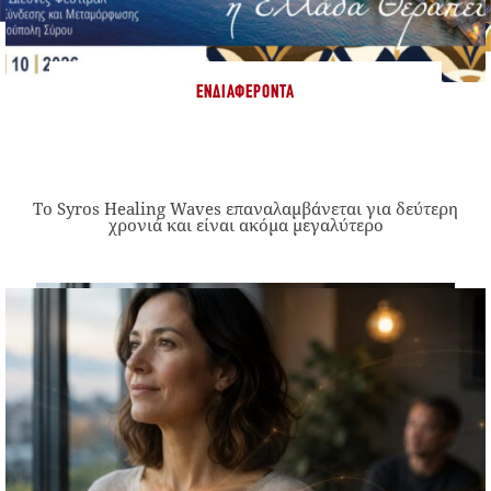
ΕΝΔΙΑΦΈΡΟΝΤΑ
Το Syros Healing Waves επαναλαμβάνεται για δεύτερη
χρονιά και είναι ακόμα μεγαλύτερο