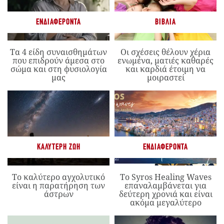
ΕΝΔΙΑΦΈΡΟΝΤΑ
ΒΙΒΛΊΑ
Τα 4 είδη συναισθημάτων
Οι σχέσεις θέλουν χέρια
που επιδρούν άμεσα στο
ενωμένα, ματιές καθαρές
σώμα και στη φυσιολογία
και καρδιά έτοιμη να
μας
μοιραστεί
ΚΑΛΎΤΕΡΗ ΖΩΉ
ΕΝΔΙΑΦΈΡΟΝΤΑ
Το καλύτερο αγχολυτικό
Το Syros Healing Waves
είναι η παρατήρηση των
επαναλαμβάνεται για
άστρων
δεύτερη χρονιά και είναι
ακόμα μεγαλύτερο