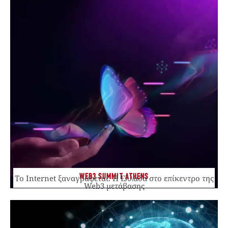
WEB3 SUMMIT ATHENS
Το Internet ξαναγράφεται. Η Ελλάδα στο επίκεντρο της
Web3 μετάβασης