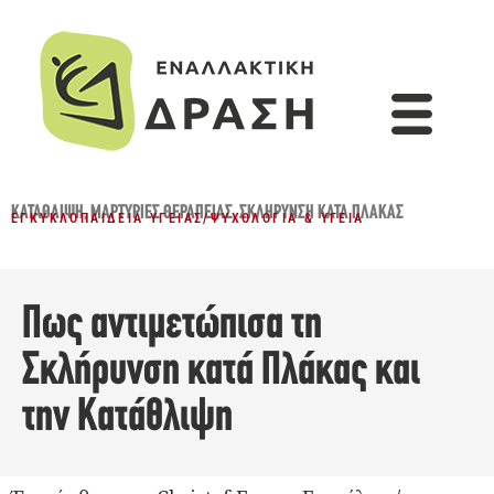
ΚΑΤΆΘΛΙΨΗ
,
ΜΑΡΤΥΡΊΕΣ ΘΕΡΑΠΕΊΑΣ
,
ΣΚΛΉΡΥΝΣΗ ΚΑΤΆ ΠΛΆΚΑΣ
ΕΓΚΥΚΛΟΠΑΊΔΕΙΑ ΥΓΕΊΑΣ
/
ΨΥΧΟΛΟΓΊΑ & ΥΓΕΊΑ
Πως αντιμετώπισα τη
Σκλήρυνση κατά Πλάκας και
την Κατάθλιψη