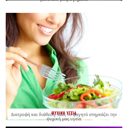
ΨΥΧΙΚΗ ΥΓΕΙΑ
Διατροφή και διάθεση: Πώς το φαγητό επηρεάζει την
ψυχική μας υγεία