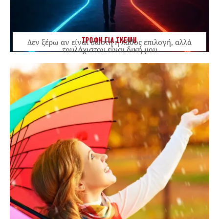
ΤΡΟΦΗ ΓΙΑ ΣΚΕΨΗ
Δεν ξέρω αν είναι σωστή ή λάθος επιλογή, αλλά
τουλάχιστον είναι δική μου