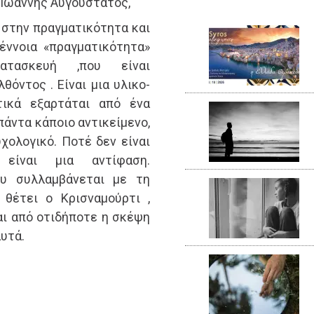
 Ιωάννης Αυγουστάτος,
 στην πραγματικότητα και
έννοια «πραγματικότητα»
τασκευή ,που είναι
όντος . Είναι μια υλικο-
τικά εξαρτάται από ένα
πάντα κάποιο αντικείμενο,
χολογικό. Ποτέ δεν είναι
 είναι μια αντίφαση.
ου συλλαμβάνεται με τη
θέτει ο Κρισναμούρτι ,
και από οτιδήποτε η σκέψη
αυτά.