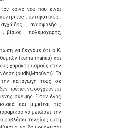
τον κοινό νου που είναι
εντρικός , αντιφατικός ,
 αγχώδης , ανασφαλής ,
 , βίαιος , πολεμοχαρής,
τωση να ξεχνάμε ότι ο Κ.
θυμιών (kama manas) και
τους χαρακτηρισμούς στην
Νόηση (budhi,Μπούντι). Τα
 την καταγωγή τους σε
δεν πρέπει να συγχέονται
μένης σκέψης. Όταν ένας
σιακά και μιμείται τις
παραμικρό να μειώσει την
ι παραβλέπει τελείως αυτή
τέλεσμα να δημιουργείται