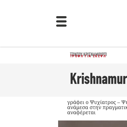
ΤΖΊΝΤΟΥ ΚΡΙΣΝΑΜΟΎΡΤΙ
ΤΡΟΦΉ ΓΙΑ ΣΚΈΨΗ
Krishnamurt
γράφει ο Ψυχίατρος – Ψ
ανάμεσα στην πραγματικ
αναφέρεται