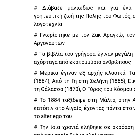
# Διάβαζε μανιωδώς και για ένα 
γοητευτική ζωή της Πόλης του Φωτός, α
λογοτεχνία
# Γνωρίστηκε με τον Ζακ Αραγκώ, το
Αργοναυτών
# Τα βιβλία του γρήγορα έγιναν μεγάλη
αχόρταγα από εκατομμύρια ανθρώπους
# Μερικά έγιναν εξ αρχής κλασικά: Τα
(1864), Από τη Γη στη Σελήνη (1865), Ε
τη Θάλασσα (1870), Ο Γύρος του Κόσμου 
# Το 1884 ταξίδεψε στη Μάλτα, στην Α
κατόπιν στο Αιγαίο, έχοντας πάντα στο 
το alter ego του
# Την ίδια χρονιά κλήθηκε σε ακρόαση