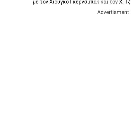
με τον Χιούγκο Γκέρνσμπακ και τον Χ. Τζ
Advertisment