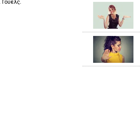
. Γουέλς.