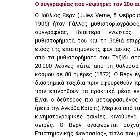
O συγγραφέας που «εφύηρε» τον 20ο α
Ο Ιούλιος Βερν (Jules Verne, 8 Φεβρο
1905) ήταν Γάλλος μυθιστοριογράφος
συγγραφέας, ιδιαίτερα γνωστός
μυθιστορήματά του και τη βαθιά επιρ
είδος της επιστημονικής φαντασίας. Ε
από τα μυθιστορήματά του Ταξίδι στο
20.000 λεύγες κάτω από τη θάλασσα 
κόσμου σε 80 ημέρες (1873). Ο Βερν έ
διαστημικά ταξίδια πριν εφευρεθούν π
πριν επινοηθούν τα πρακτικά μέσα ενό
Είναι ο δεύτερος πιο μεταφρασμένος
(μετά την Αγκάθα Κρίστι). Μερικά από τα
κινηματογραφικές ταινίες, κινούμενα
σειρές. Ο Βερν αναφέρεται συχ
Επιστημονικής Φαντασίας», τίτλο που 