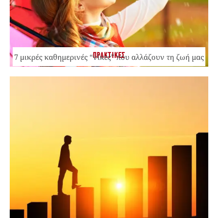
ΠΡΑΚΤΙΚΕΣ
7 μικρές καθημερινές “νίκες” που αλλάζουν τη ζωή μας