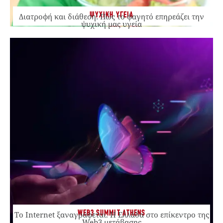
ΨΥΧΙΚΗ ΥΓΕΙΑ
Διατροφή και διάθεση: Πώς το φαγητό επηρεάζει την
ψυχική μας υγεία
WEB3 SUMMIT ATHENS
Το Internet ξαναγράφεται. Η Ελλάδα στο επίκεντρο της
Web3 μετάβασης