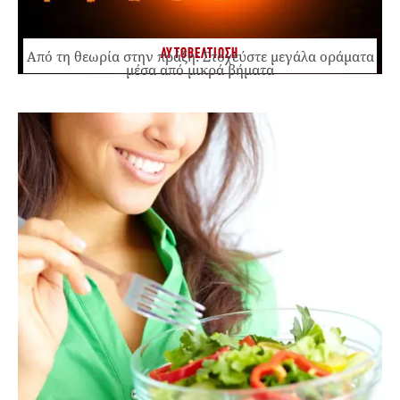
ΑΥΤΟΒΕΛΤΙΩΣΗ
Από τη θεωρία στην πράξη: Στοχεύστε μεγάλα οράματα
μέσα από μικρά βήματα