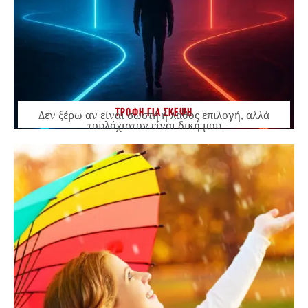
ΤΡΟΦΗ ΓΙΑ ΣΚΕΨΗ
Δεν ξέρω αν είναι σωστή ή λάθος επιλογή, αλλά
τουλάχιστον είναι δική μου