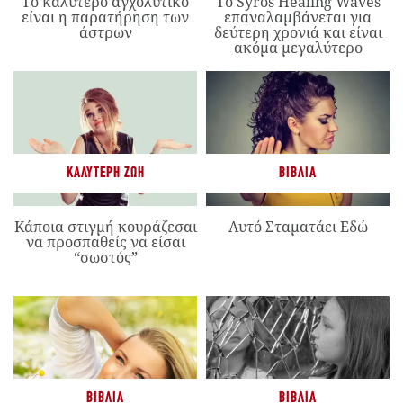
Το καλύτερο αγχολυτικό
Το Syros Healing Waves
είναι η παρατήρηση των
επαναλαμβάνεται για
άστρων
δεύτερη χρονιά και είναι
ακόμα μεγαλύτερο
ΚΑΛΎΤΕΡΗ ΖΩΉ
ΒΙΒΛΊΑ
Κάποια στιγμή κουράζεσαι
Αυτό Σταματάει Εδώ
να προσπαθείς να είσαι
“σωστός”
ΒΙΒΛΊΑ
ΒΙΒΛΊΑ