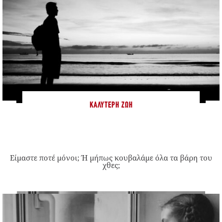
ΚΑΛΎΤΕΡΗ ΖΩΉ
Είμαστε ποτέ μόνοι; Ή μήπως κουβαλάμε όλα τα βάρη του
χθες;