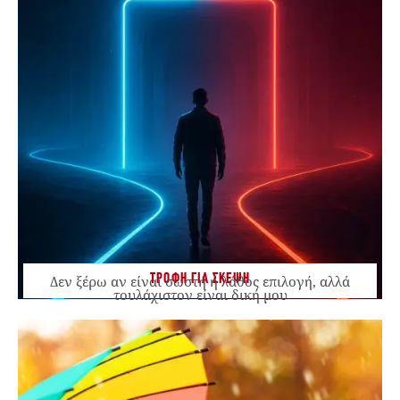
ΤΡΟΦΗ ΓΙΑ ΣΚΕΨΗ
Δεν ξέρω αν είναι σωστή ή λάθος επιλογή, αλλά
τουλάχιστον είναι δική μου