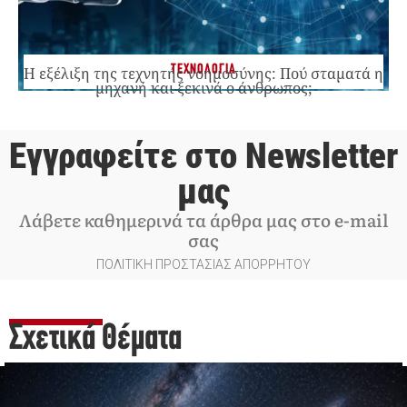
ΤΕΧΝΟΛΟΓΙΑ
Η εξέλιξη της τεχνητής νοημοσύνης: Πού σταματά η
μηχανή και ξεκινά ο άνθρωπος;
Εγγραφείτε στο Newsletter
μας
Λάβετε καθημερινά τα άρθρα μας στο e-mail
σας
ΠΟΛΙΤΙΚΗ ΠΡΟΣΤΑΣΙΑΣ ΑΠΟΡΡΗΤΟΥ
Σχετικά Θέματα