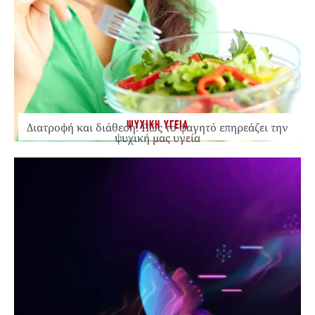
ΨΥΧΙΚΗ ΥΓΕΙΑ
Διατροφή και διάθεση: Πώς το φαγητό επηρεάζει την
ψυχική μας υγεία