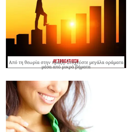
ΑΥΤΟΒΕΛΤΙΩΣΗ
Από τη θεωρία στην πράξη: Στοχεύστε μεγάλα οράματα
μέσα από μικρά βήματα