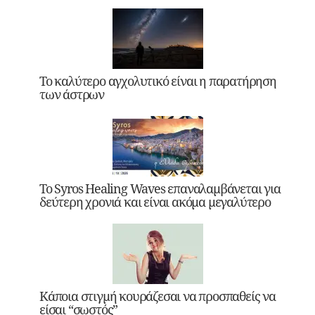
Το καλύτερο αγχολυτικό είναι η παρατήρηση
των άστρων
Το Syros Healing Waves επαναλαμβάνεται για
δεύτερη χρονιά και είναι ακόμα μεγαλύτερο
Κάποια στιγμή κουράζεσαι να προσπαθείς να
είσαι “σωστός”