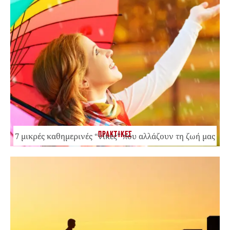
ΠΡΑΚΤΙΚΕΣ
7 μικρές καθημερινές “νίκες” που αλλάζουν τη ζωή μας