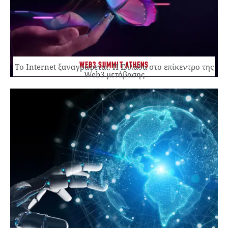
WEB3 SUMMIT ATHENS
Το Internet ξαναγράφεται. Η Ελλάδα στο επίκεντρο της
Web3 μετάβασης