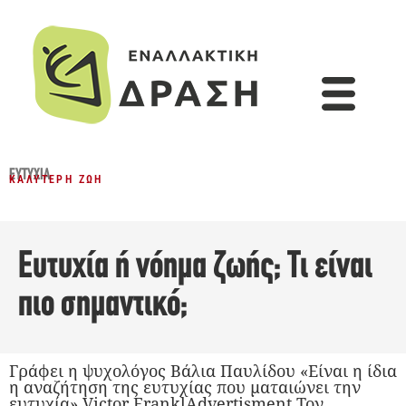
ΕΥΤΥΧΊΑ
ΚΑΛΎΤΕΡΗ ΖΩΉ
Ευτυχία ή νόημα ζωής; Τι είναι
πιο σημαντικό;
Γράφει η ψυχολόγος Βάλια Παυλίδου «Είναι η ίδια
η αναζήτηση της ευτυχίας που ματαιώνει την
ευτυχία» Victor FranklAdvertisment Τον