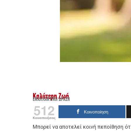
Καλύτερη Ζωή
ΕΝΑΛΛΑΚΤΙΚΉ ΔΡΆΣΗ
512
Κοινοποίηση
Κοινοποιήσεις
Μπορεί να αποτελεί κοινή πεποίθηση ότ