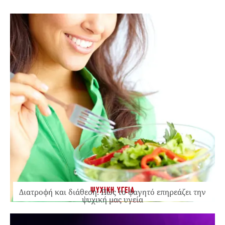
ΨΥΧΙΚΗ ΥΓΕΙΑ
Διατροφή και διάθεση: Πώς το φαγητό επηρεάζει την
ψυχική μας υγεία