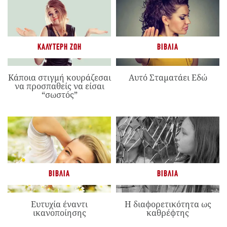
ΚΑΛΎΤΕΡΗ ΖΩΉ
ΒΙΒΛΊΑ
Κάποια στιγμή κουράζεσαι
Αυτό Σταματάει Εδώ
να προσπαθείς να είσαι
“σωστός”
ΒΙΒΛΊΑ
ΒΙΒΛΊΑ
Ευτυχία έναντι
Η διαφορετικότητα ως
ικανοποίησης
καθρέφτης