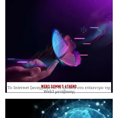
WEB3 SUMMIT ATHENS
Το Internet ξαναγράφεται. Η Ελλάδα στο επίκεντρο της
Web3 μετάβασης