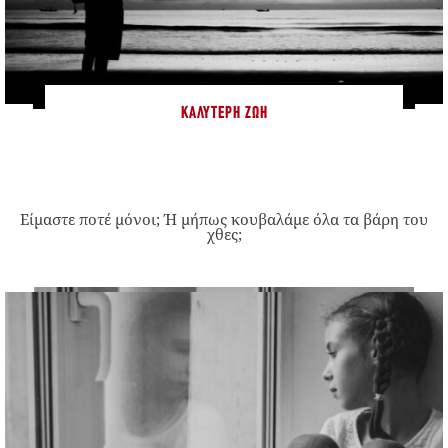
ΚΑΛΎΤΕΡΗ ΖΩΉ
Είμαστε ποτέ μόνοι; Ή μήπως κουβαλάμε όλα τα βάρη του
χθες;