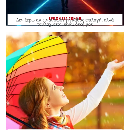
ΤΡΟΦΗ ΓΙΑ ΣΚΕΨΗ
Δεν ξέρω αν είναι σωστή ή λάθος επιλογή, αλλά
τουλάχιστον είναι δική μου