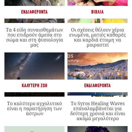
ΕΝΔΙΑΦΈΡΟΝΤΑ
ΒΙΒΛΊΑ
Τα 4 είδη συναισθημάτων
Οι σχέσεις θέλουν χέρια
που επιδρούν άμεσα στο
ενωμένα, ματιές καθαρές
σώμα και στη φυσιολογία
και καρδιά έτοιμη να
μας
μοιραστεί
ΚΑΛΎΤΕΡΗ ΖΩΉ
ΕΝΔΙΑΦΈΡΟΝΤΑ
Το καλύτερο αγχολυτικό
Το Syros Healing Waves
είναι η παρατήρηση των
επαναλαμβάνεται για
άστρων
δεύτερη χρονιά και είναι
ακόμα μεγαλύτερο