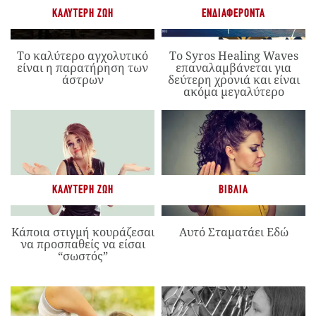
ΚΑΛΎΤΕΡΗ ΖΩΉ
ΕΝΔΙΑΦΈΡΟΝΤΑ
Το καλύτερο αγχολυτικό
Το Syros Healing Waves
είναι η παρατήρηση των
επαναλαμβάνεται για
άστρων
δεύτερη χρονιά και είναι
ακόμα μεγαλύτερο
ΚΑΛΎΤΕΡΗ ΖΩΉ
ΒΙΒΛΊΑ
Κάποια στιγμή κουράζεσαι
Αυτό Σταματάει Εδώ
να προσπαθείς να είσαι
“σωστός”