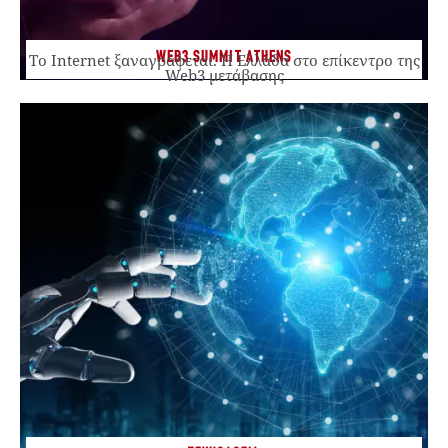
WEB3 SUMMIT ATHENS
Το Internet ξαναγράφεται. Η Ελλάδα στο επίκεντρο της
Web3 μετάβασης