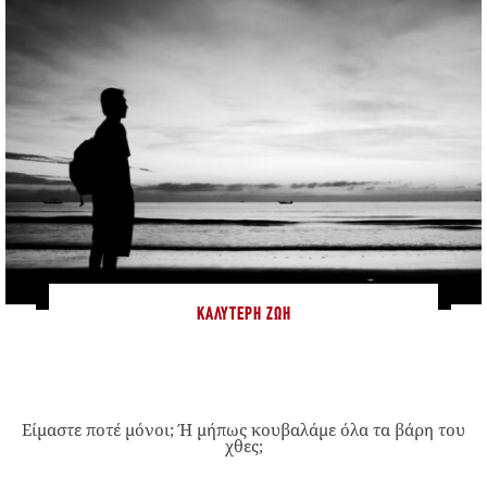
ΚΑΛΎΤΕΡΗ ΖΩΉ
Είμαστε ποτέ μόνοι; Ή μήπως κουβαλάμε όλα τα βάρη του
χθες;