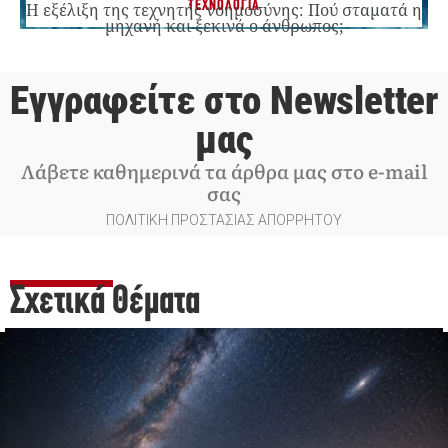
ΤΕΧΝΟΛΟΓΙΑ
Η εξέλιξη της τεχνητής νοημοσύνης: Πού σταματά η
μηχανή και ξεκινά ο άνθρωπος;
Εγγραφείτε στο Newsletter
μας
Λάβετε καθημερινά τα άρθρα μας στο e-mail
σας
ΠΟΛΙΤΙΚΗ ΠΡΟΣΤΑΣΙΑΣ ΑΠΟΡΡΗΤΟΥ
Σχετικά Θέματα