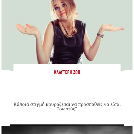
ΚΑΛΎΤΕΡΗ ΖΩΉ
Κάποια στιγμή κουράζεσαι να προσπαθείς να είσαι
“σωστός”