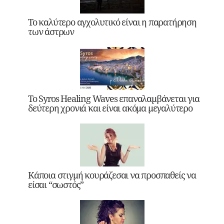
Το καλύτερο αγχολυτικό είναι η παρατήρηση
των άστρων
Το Syros Healing Waves επαναλαμβάνεται για
δεύτερη χρονιά και είναι ακόμα μεγαλύτερο
Κάποια στιγμή κουράζεσαι να προσπαθείς να
είσαι “σωστός”