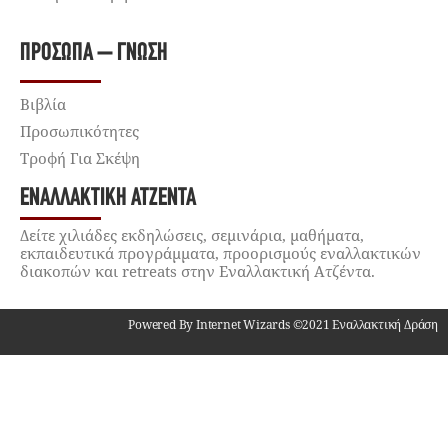
ΠΡΌΣΩΠΑ – ΓΝΏΣΗ
Βιβλία
Προσωπικότητες
Τροφή Για Σκέψη
ΕΝΑΛΛΑΚΤΙΚΉ ΑΤΖΈΝΤΑ
Δείτε χιλιάδες εκδηλώσεις, σεμινάρια, μαθήματα,
εκπαιδευτικά προγράμματα, προορισμούς εναλλακτικών
διακοπών και retreats στην Εναλλακτική Ατζέντα.
Powered By Internet Wizards ©2021 Εναλλακτική Δράση