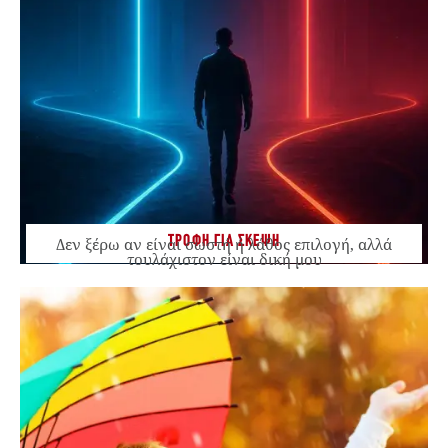
ΤΡΟΦΗ ΓΙΑ ΣΚΕΨΗ
Δεν ξέρω αν είναι σωστή ή λάθος επιλογή, αλλά
τουλάχιστον είναι δική μου