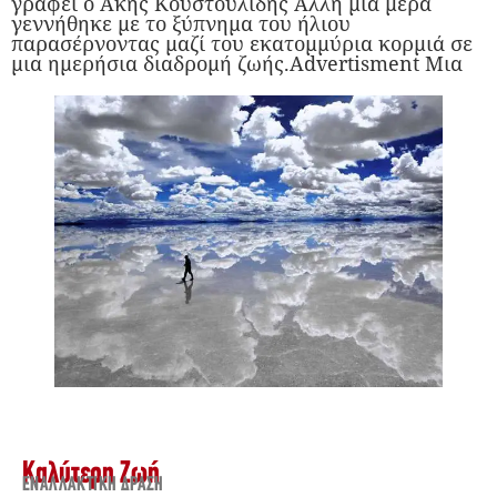
γράφει ο Άκης Κουστουλίδης Άλλη μια μέρα
γεννήθηκε με το ξύπνημα του ήλιου
παρασέρνοντας μαζί του εκατομμύρια κορμιά σε
μια ημερήσια διαδρομή ζωής.Advertisment Μια
Καλύτερη Ζωή
ΕΝΑΛΛΑΚΤΙΚΉ ΔΡΆΣΗ