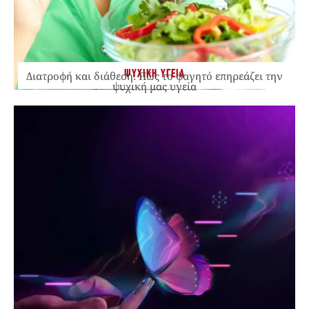
ΨΥΧΙΚΗ ΥΓΕΙΑ
Διατροφή και διάθεση: Πώς το φαγητό επηρεάζει την
ψυχική μας υγεία