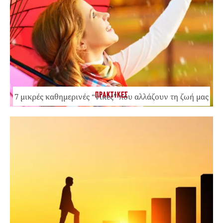
ΠΡΑΚΤΙΚΕΣ
7 μικρές καθημερινές “νίκες” που αλλάζουν τη ζωή μας