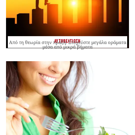
ΑΥΤΟΒΕΛΤΙΩΣΗ
Από τη θεωρία στην πράξη: Στοχεύστε μεγάλα οράματα
μέσα από μικρά βήματα