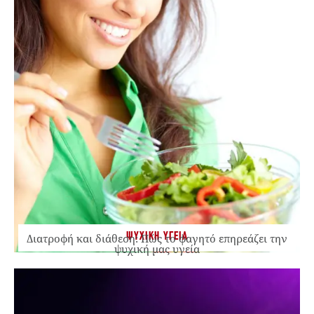
ΨΥΧΙΚΗ ΥΓΕΙΑ
Διατροφή και διάθεση: Πώς το φαγητό επηρεάζει την
ψυχική μας υγεία