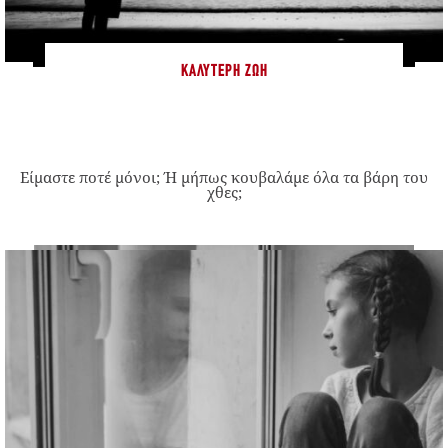
ΚΑΛΎΤΕΡΗ ΖΩΉ
Είμαστε ποτέ μόνοι; Ή μήπως κουβαλάμε όλα τα βάρη του
χθες;