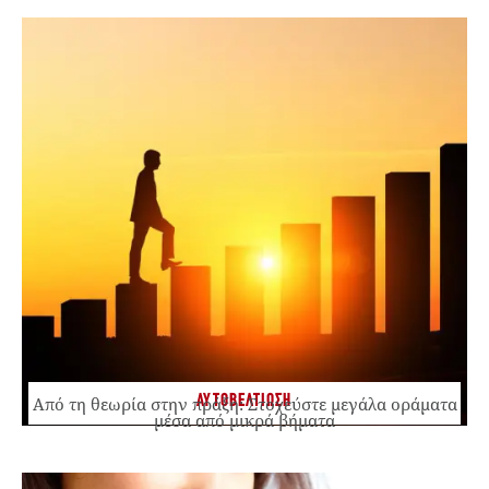
ΑΥΤΟΒΕΛΤΙΩΣΗ
Από τη θεωρία στην πράξη: Στοχεύστε μεγάλα οράματα
μέσα από μικρά βήματα