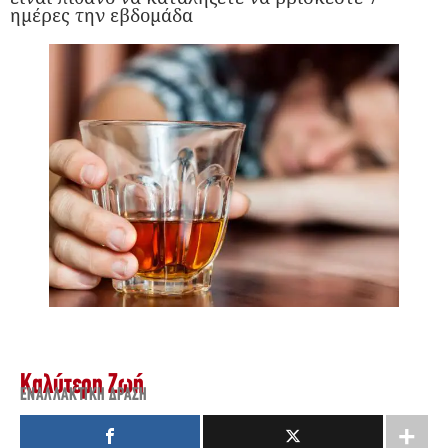
ημέρες την εβδομάδα
Καλύτερη Ζωή
ΕΝΑΛΛΑΚΤΙΚΉ ΔΡΆΣΗ