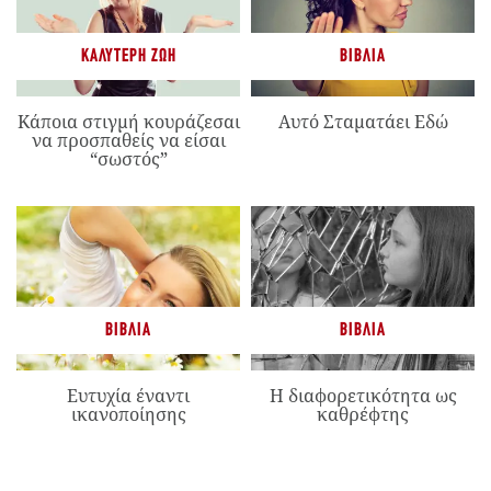
ΚΑΛΎΤΕΡΗ ΖΩΉ
ΒΙΒΛΊΑ
Κάποια στιγμή κουράζεσαι
Αυτό Σταματάει Εδώ
να προσπαθείς να είσαι
“σωστός”
ΒΙΒΛΊΑ
ΒΙΒΛΊΑ
Ευτυχία έναντι
Η διαφορετικότητα ως
ικανοποίησης
καθρέφτης