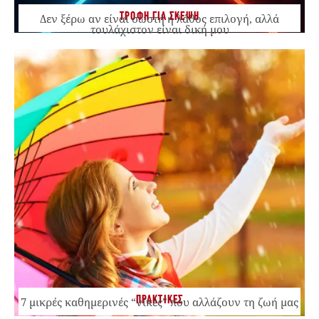
ΤΡΟΦΗ ΓΙΑ ΣΚΕΨΗ
Δεν ξέρω αν είναι σωστή ή λάθος επιλογή, αλλά
τουλάχιστον είναι δική μου
ΠΡΑΚΤΙΚΕΣ
7 μικρές καθημερινές “νίκες” που αλλάζουν τη ζωή μας