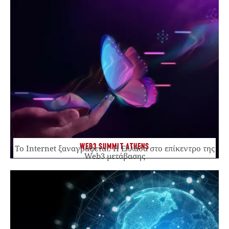
WEB3 SUMMIT ATHENS
Το Internet ξαναγράφεται. Η Ελλάδα στο επίκεντρο της
Web3 μετάβασης