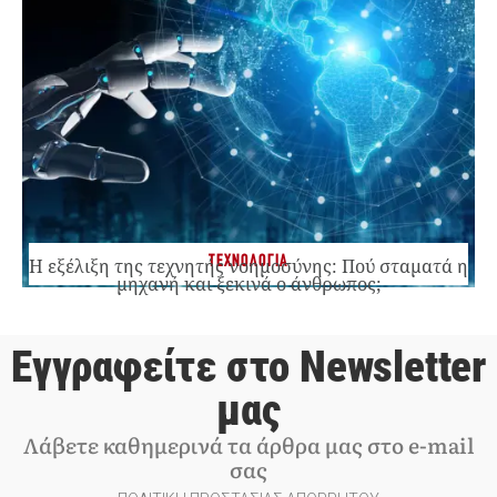
ΤΕΧΝΟΛΟΓΙΑ
Η εξέλιξη της τεχνητής νοημοσύνης: Πού σταματά η
μηχανή και ξεκινά ο άνθρωπος;
Εγγραφείτε στο Newsletter
μας
Λάβετε καθημερινά τα άρθρα μας στο e-mail
σας