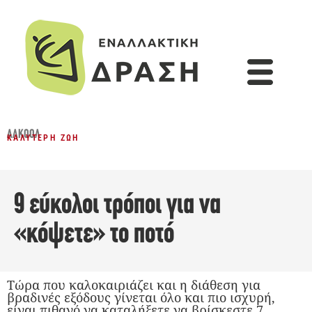
ΑΛΚΟΌΛ
ΚΑΛΎΤΕΡΗ ΖΩΉ
9 εύκολοι τρόποι για να
«κόψετε» το ποτό
Τώρα που καλοκαιριάζει και η διάθεση για
βραδινές εξόδους γίνεται όλο και πιο ισχυρή,
είναι πιθανό να καταλήξετε να βρίσκεστε 7