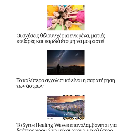
Οι σχέσεις θέλουν χέρια ενωμένα, ματιές
καθαρές και καρδιά έτοιμη να μοιραστεί
Το καλύτερο αγχολυτικό είναι η παρατήρηση
των άστρων
Το Syros Healing Waves επαναλαμβάνεται για
δεύτερη χρονιά και είναι ακόμα μεγαλύτερο