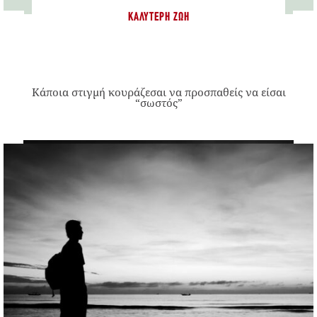
ΚΑΛΎΤΕΡΗ ΖΩΉ
Κάποια στιγμή κουράζεσαι να προσπαθείς να είσαι
“σωστός”