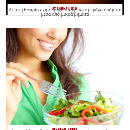
ΑΥΤΟΒΕΛΤΙΩΣΗ
Από τη θεωρία στην πράξη: Στοχεύστε μεγάλα οράματα
μέσα από μικρά βήματα