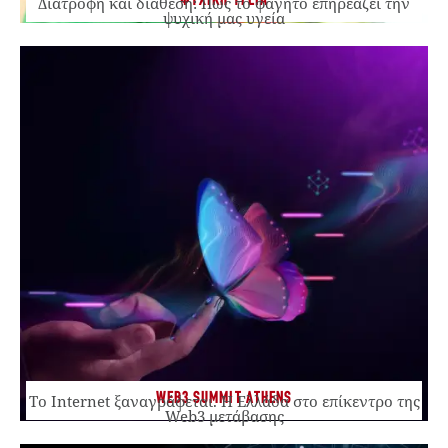
ΨΥΧΙΚΗ ΥΓΕΙΑ
Διατροφή και διάθεση: Πώς το φαγητό επηρεάζει την
ψυχική μας υγεία
WEB3 SUMMIT ATHENS
Το Internet ξαναγράφεται. Η Ελλάδα στο επίκεντρο της
Web3 μετάβασης