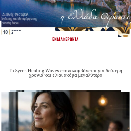
ΕΝΔΙΑΦΈΡΟΝΤΑ
Το Syros Healing Waves επαναλαμβάνεται για δεύτερη
χρονιά και είναι ακόμα μεγαλύτερο