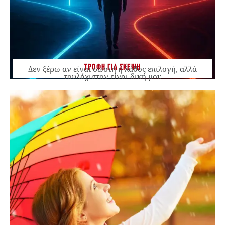
ΤΡΟΦΗ ΓΙΑ ΣΚΕΨΗ
Δεν ξέρω αν είναι σωστή ή λάθος επιλογή, αλλά
τουλάχιστον είναι δική μου