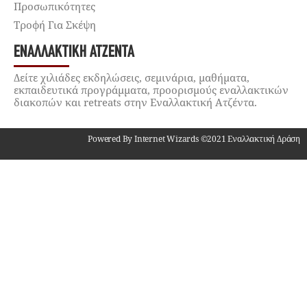
Προσωπικότητες
Τροφή Για Σκέψη
ΕΝΑΛΛΑΚΤΙΚΉ ΑΤΖΈΝΤΑ
Δείτε χιλιάδες εκδηλώσεις, σεμινάρια, μαθήματα,
εκπαιδευτικά προγράμματα, προορισμούς εναλλακτικών
διακοπών και retreats στην Εναλλακτική Ατζέντα.
Powered By Internet Wizards ©2021 Εναλλακτική Δράση