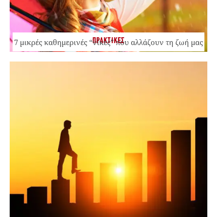
ΠΡΑΚΤΙΚΕΣ
7 μικρές καθημερινές “νίκες” που αλλάζουν τη ζωή μας