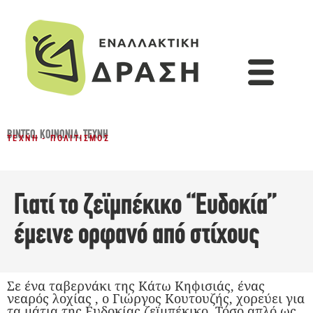
ΒΊΝΤΕΟ
,
ΚΟΙΝΩΝΊΑ
,
ΤΈΧΝΗ
ΤΈΧΝΗ - ΠΟΛΙΤΙΣΜΌΣ
Γιατί το ζεϊμπέκικο “Ευδοκία”
έμεινε ορφανό από στίχους
Σε ένα ταβερνάκι της Κάτω Κηφισιάς, ένας
νεαρός λοχίας , ο Γιώργος Κουτουζής, χορεύει για
τα μάτια της Ευδοκίας ζεϊμπέκικο. Τόσο απλό ως