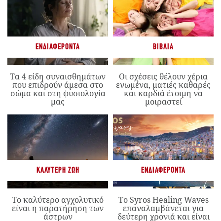
ΕΝΔΙΑΦΈΡΟΝΤΑ
ΒΙΒΛΊΑ
Τα 4 είδη συναισθημάτων
Οι σχέσεις θέλουν χέρια
που επιδρούν άμεσα στο
ενωμένα, ματιές καθαρές
σώμα και στη φυσιολογία
και καρδιά έτοιμη να
μας
μοιραστεί
ΚΑΛΎΤΕΡΗ ΖΩΉ
ΕΝΔΙΑΦΈΡΟΝΤΑ
Το καλύτερο αγχολυτικό
Το Syros Healing Waves
είναι η παρατήρηση των
επαναλαμβάνεται για
άστρων
δεύτερη χρονιά και είναι