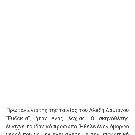
Πρωταγωνιστής της ταινίας του Αλέξη Δαμιανού
“Ευδοκία”, ήταν ένας λοχίας. Ο σκηνοθέτης
έψαχνε το ιδανικό πρόσωπο. Ήθελε έναν όμορφο
νεαρό που να μην έχει σχέση με την υποκριτική